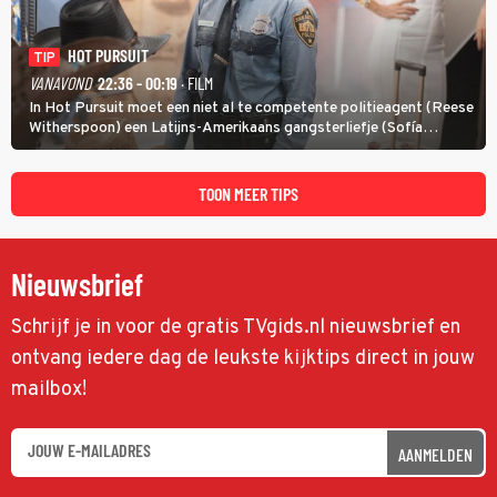
HOT PURSUIT
TIP
VANAVOND
22:36 - 00:19
· FILM
In Hot Pursuit moet een niet al te competente politieagent (Reese
Witherspoon) een Latijns-Amerikaans gangsterliefje (Sofía
Vergara) beschermen tegen corrupte agenten en moordlustige
maffiatypes.
TOON MEER TIPS
Nieuwsbrief
Schrijf je in voor de gratis TVgids.nl nieuwsbrief en
ontvang iedere dag de leukste kijktips direct in jouw
mailbox!
AANMELDEN