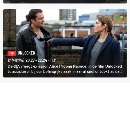
inmiddels supergespierd en werkzaam voor de CIA, Calvins hulp
goed kan gebruiken.
UNLOCKED
TIP
VANAVOND
20:27 - 22:24
· FILM
De CIA vraagt ex-spion Alice (Noomi Rapace) in de film Unlocked
te assisteren bij een belangrijke zaak, maar al snel ontdekt ze dat
degene die haar aanstelde kwade bedoelingen heeft.