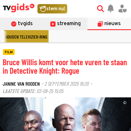
stem nu!
tvgids
streaming
nieuws
GOUDEN TELEVIZIER-RING
FILM
Bruce Willis komt voor hete vuren te staan
in Detective Knight: Rogue
JANINE VAN ROODEN
2 SEPTEMBER 2025 16:20
·
·
LAATSTE UPDATE:
03-09-25 15:05
©