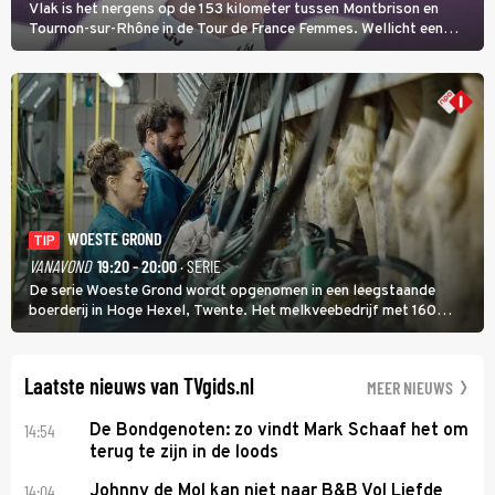
Vlak is het nergens op de 153 kilometer tussen Montbrison en
Tournon-sur-Rhône in de Tour de France Femmes. Wellicht een
kans voor Nienke Vinke, die vorig jaar de witte trui won.
WOESTE GROND
TIP
VANAVOND
19:20 - 20:00
· SERIE
De serie Woeste Grond wordt opgenomen in een leegstaande
boerderij in Hoge Hexel, Twente. Het melkveebedrijf met 160
koeien moest sluiten, omdat het dicht bij een Natura 2000-gebied
ligt. In de serie heerst er een gevaarlijke veeziekte.
Laatste nieuws van TVgids.nl
MEER NIEUWS
14:54
De Bondgenoten: zo vindt Mark Schaaf het om
terug te zijn in de loods
14:04
Johnny de Mol kan niet naar B&B Vol Liefde