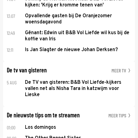
kijken: 'Krijg er kromme tenen van'
13:07
Opvallende gasten bij De Oranjezomer
woensdagavond
12:49
Gênant: Edwin uit B&B Vol Liefde wil kus bij de
koffie van Iris
12:11
Is Jan Slagter de nieuwe Johan Derksen?
De tv van gisteren
MEER TV
5 AUG
De TV van gisteren: B&B Vol Liefde-kijkers
vallen net als Nisha Tara in katzwijm voor
Lieske
De nieuwste tips om te streamen
MEER TIPS
01:00
Los domingos