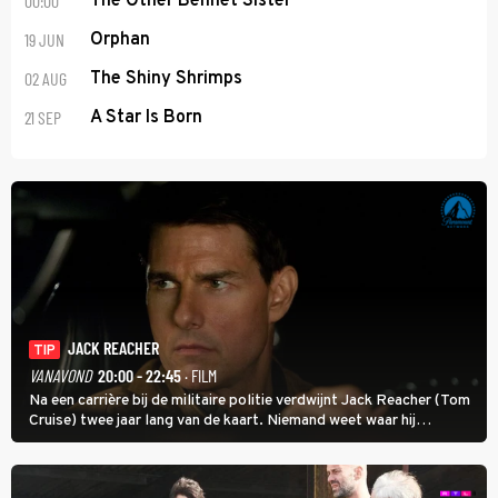
00:00
The Other Bennet Sister
19 JUN
Orphan
02 AUG
The Shiny Shrimps
21 SEP
A Star Is Born
JACK REACHER
TIP
VANAVOND
20:00 - 22:45
· FILM
Na een carrière bij de militaire politie verdwijnt Jack Reacher (Tom
Cruise) twee jaar lang van de kaart. Niemand weet waar hij
uithangt, totdat moordverdachte James Barr naar hem vraagt.