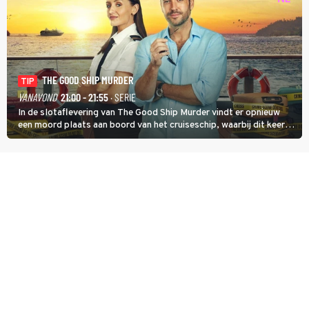
THE GOOD SHIP MURDER
TIP
VANAVOND
21:00 - 21:55
· SERIE
In de slotaflevering van The Good Ship Murder vindt er opnieuw
een moord plaats aan boord van het cruiseschip, waarbij dit keer
een bemanningslid het slachtoffer is en kapitein Marlowe de dader
lijkt te zijn.