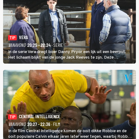
VERA
TIP
VANAVOND
20:25 - 22:24
· SERIE
In de serie Vera dregt boer Danny Pryor een lijk uit een beerput.
Het lichaam blijkt van de jonge Jack Reeves te zijn. Deze
homoseksuele woonwagenbewoner had gebroken met zijn familie
en verliet het kamp met slaande ruzie.
CENTRAL INTELLIGENCE
TIP
VANAVOND
20:27 - 22:36
· FILM
In de film Central Intelligence komen de ooit dikke Robbie en de
ooit populaire Calvin elkaar jaren later weer tegen, waarbij Robbie,