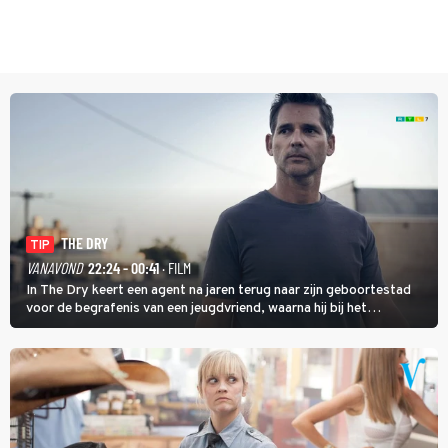
THE DRY
TIP
VANAVOND
22:24 - 00:41
· FILM
In The Dry keert een agent na jaren terug naar zijn geboortestad
voor de begrafenis van een jeugdvriend, waarna hij bij het
onderzoeken van diens dood een verband begint te vermoeden
met een oude zaak.