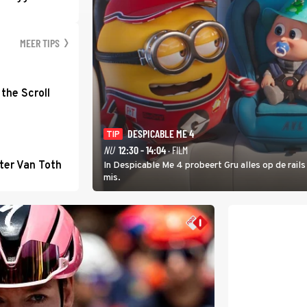
MEER TIPS
the Scroll
DESPICABLE ME 4
TIP
NU
12:30 - 14:04
· FILM
ter Van Toth
In Despicable Me 4 probeert Gru alles op de rails
mis.