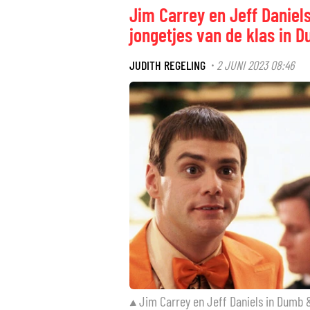
Jim Carrey en Jeff Daniels
jongetjes van de klas in
JUDITH REGELING
2 JUNI 2023 08:46
·
Jim Carrey en Jeff Daniels in Dumb