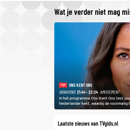
Wat je verder niet mag m
ONS KENT ONS
TIP
VANAVOND
21:44 - 22:34
· AMUSEMENT
In het programma Ons Kent Ons test jou
Nederlander kent, waarbij de voormalig
het samen met rapper Keizer opneemt te
Laatste nieuws van TVgids.nl