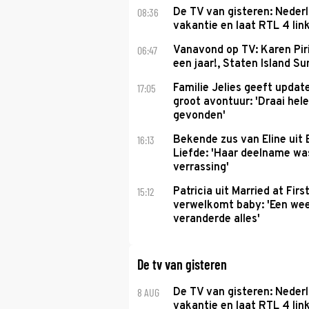
08:36
De TV van gisteren: Nederl
vakantie en laat RTL 4 link
06:47
Vanavond op TV: Karen Piri
een jaar!, Staten Island 
17:05
Familie Jelies geeft updat
groot avontuur: 'Draai hel
gevonden'
16:13
Bekende zus van Eline uit
Liefde: 'Haar deelname w
verrassing'
15:12
Patricia uit Married at Firs
verwelkomt baby: 'Een we
veranderde alles'
De tv van gisteren
8 AUG
De TV van gisteren: Nederl
vakantie en laat RTL 4 link