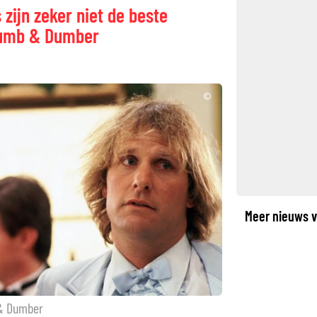
 zijn zeker niet de beste
 Dumb & Dumber
©
Meer nieuws v
 & Dumber