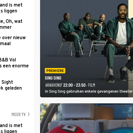
and is met
s liggen
e, Oh, wat
Summer
e over nieuw
emaal
 B&B Vol
as een enorme
PREMIERE
SING SING
t Sight
VANAVOND
22:00 - 23:50
· FILM
ek geleden
In Sing Sing gebruiken enkele gevangenen theater 
MEER TV
and is met
s liggen