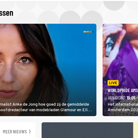
issen
LIVE
WORLDPRIDE AMS
VANAVOND
19:05 
rnalist Anke de Jong hoe goed zij de gemiddelde
Het internation
 hoofdredacteur van modebladen Glamour en Elle
Amsterdam 2026 
gen Edson da Graça en Marc-Marie Huijbregts.
Amsterdamse Mus
optredende artie
wereld als zang
MEER NIEUWS