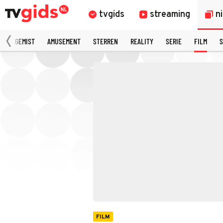
tvgids
streaming
n
N
GEMIST
AMUSEMENT
STERREN
REALITY
SERIE
FILM
S
FILM