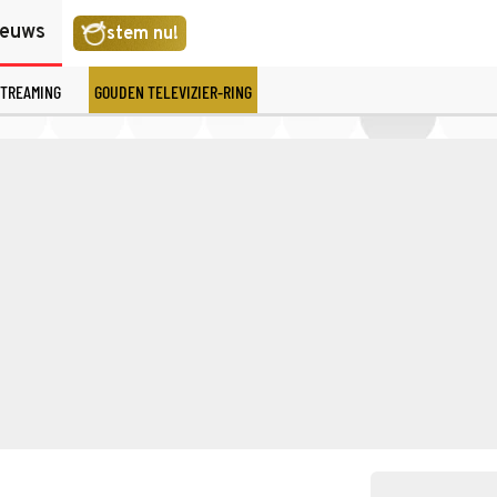
ieuws
stem nu!
TREAMING
GOUDEN TELEVIZIER-RING