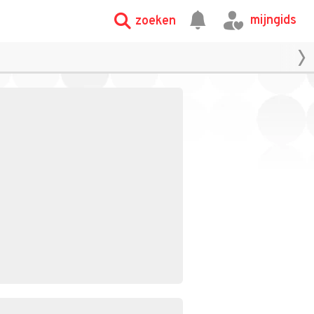
mijngids
zoeken