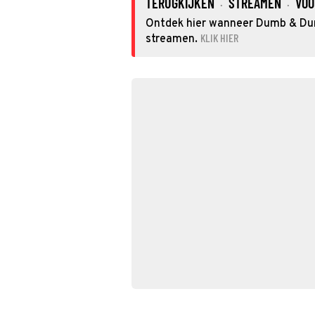
TERUGKIJKEN
STREAMEN
VOO
·
·
Ontdek hier wanneer Dumb & Dumb
KLIK HIER
streamen.