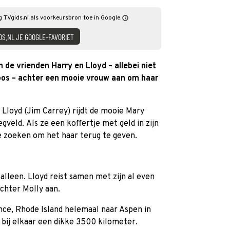
TVgids.nl als voorkeursbron toe in Google.
DS.NL JE GOOGLE-FAVORIET
 de vrienden Harry en Lloyd – allebei niet
doos – achter een mooie vrouw aan om haar
 Lloyd (Jim Carrey) rijdt de mooie Mary
gveld. Als ze een koffertje met geld in zijn
 te zoeken om het haar terug te geven.
 alleen. Lloyd reist samen met zijn al even
chter Molly aan.
ce, Rhode Island helemaal naar Aspen in
s bij elkaar een dikke 3500 kilometer.