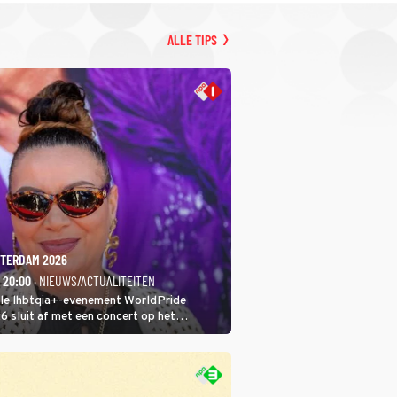
ALLE TIPS
TERDAM 2026
- 20:00
· NIEUWS/ACTUALITEITEN
ale lhbtqia+-evenement WorldPride
sluit af met een concert op het
eumplein. Anita Doth is een van de
sten. In de jaren 90 veroverde ze de
eres van 2Unlimited.