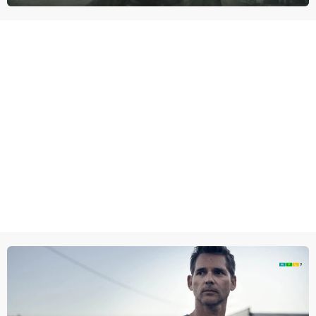
proberen uit deze schijnwereld te ontsnappen.