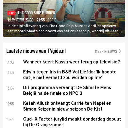
THE GOOD SHIP MURDER
TIP
VANAVOND
21:00 - 21:55
· SERIE
In de slotaflevering van The Good Ship Murder vindt er opnieuw
een moord plaats aan boord van het cruiseschip, waarbij dit keer
een bemanningslid het slachtoffer is en kapitein Marlowe de dader
lijkt te zijn.
Laatste nieuws van TVgids.nl
MEER NIEUWS
13:23
Wanneer keert Kassa weer terug op televisie?
13:06
Edwin tegen Iris in B&B Vol Liefde: 'Ik hoopte
dat je niet verliefd zou worden op me'
13:04
Dit programma vervangt De Slimste Mens
België na de finale op NPO 3
12:55
Kefah Allush ontvangt Carrie ten Napel en
Simon Keizer in nieuw seizoen De Kist
11:50
Oud- X Factor-jurylid maakt donderdag debuut
bij De Oranjezomer