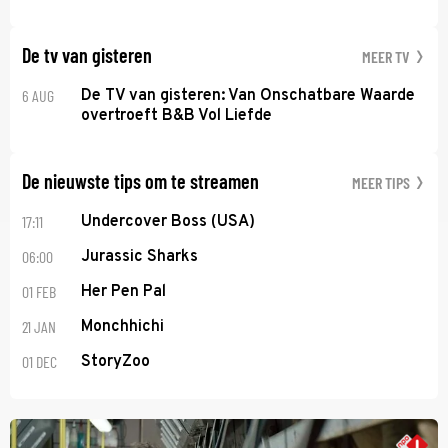
De tv van gisteren
MEER TV
6 AUG
De TV van gisteren: Van Onschatbare Waarde
overtroeft B&B Vol Liefde
De nieuwste tips om te streamen
MEER TIPS
17:11
Undercover Boss (USA)
06:00
Jurassic Sharks
01 FEB
Her Pen Pal
21 JAN
Monchhichi
01 DEC
StoryZoo