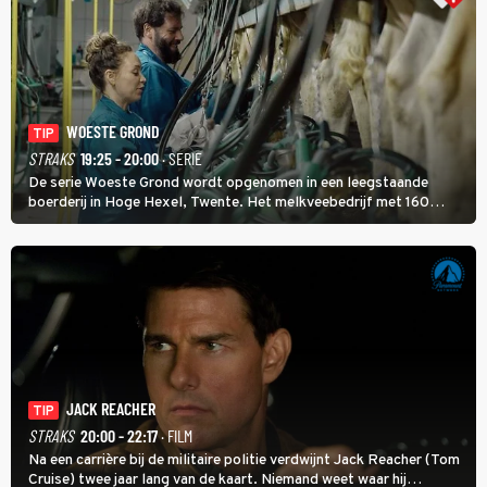
WOESTE GROND
TIP
STRAKS
19:25 - 20:00
· SERIE
De serie Woeste Grond wordt opgenomen in een leegstaande
boerderij in Hoge Hexel, Twente. Het melkveebedrijf met 160
koeien moest sluiten, omdat het dicht bij een Natura 2000-gebied
ligt. In de serie heerst er een gevaarlijke veeziekte.
JACK REACHER
TIP
STRAKS
20:00 - 22:17
· FILM
Na een carrière bij de militaire politie verdwijnt Jack Reacher (Tom
Cruise) twee jaar lang van de kaart. Niemand weet waar hij