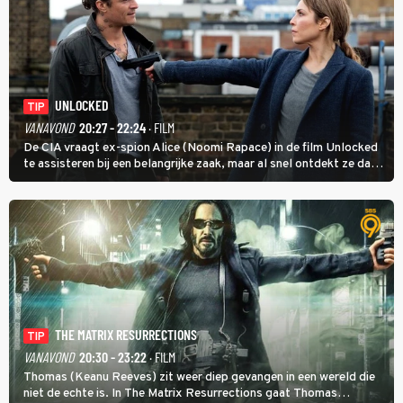
UNLOCKED
TIP
VANAVOND
20:27 - 22:24
· FILM
De CIA vraagt ex-spion Alice (Noomi Rapace) in de film Unlocked
te assisteren bij een belangrijke zaak, maar al snel ontdekt ze dat
degene die haar aanstelde kwade bedoelingen heeft.
THE MATRIX RESURRECTIONS
TIP
VANAVOND
20:30 - 23:22
· FILM
Thomas (Keanu Reeves) zit weer diep gevangen in een wereld die
niet de echte is. In The Matrix Resurrections gaat Thomas