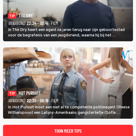
THE DRY
TIP
VANAVOND
22:24 - 00:41
· FILM
In The Dry keert een agent na jaren terug naar zijn geboortestad
voor de begrafenis van een jeugdvriend, waarna hij bij het
onderzoeken van diens dood een verband begint te vermoeden
met een oude zaak.
HOT PURSUIT
TIP
VANAVOND
22:35 - 00:19
· FILM
In Hot Pursuit moet een niet al te competente politieagent (Reese
Witherspoon) een Latijns-Amerikaans gangsterliefje (Sofía
Vergara) beschermen tegen corrupte agenten en moordlustige
maffiatypes.
TOON MEER TIPS