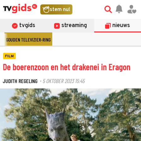
stem nu!
tvgids
streaming
nieuws
GOUDEN TELEVIZIER-RING
FILM
De boerenzoon en het drakenei in Eragon
JUDITH REGELING
5 OKTOBER 2023 15:45
·
©