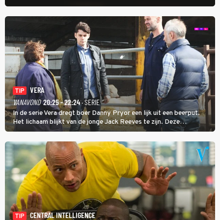
uithangt, totdat moordverdachte James Barr naar hem vraagt.
VERA
TIP
VANAVOND
20:25 - 22:24
· SERIE
In de serie Vera dregt boer Danny Pryor een lijk uit een beerput.
Het lichaam blijkt van de jonge Jack Reeves te zijn. Deze
homoseksuele woonwagenbewoner had gebroken met zijn familie
en verliet het kamp met slaande ruzie.
CENTRAL INTELLIGENCE
TIP