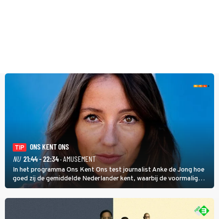
ONS KENT ONS
TIP
NU
21:44 - 22:34
· AMUSEMENT
In het programma Ons Kent Ons test journalist Anke de Jong hoe
goed zij de gemiddelde Nederlander kent, waarbij de voormalig
hoofdredacteur van modebladen Glamour en Elle het samen met
rapper Keizer opneemt tegen Edson da Graça en Marc-Marie
Huijbregts.