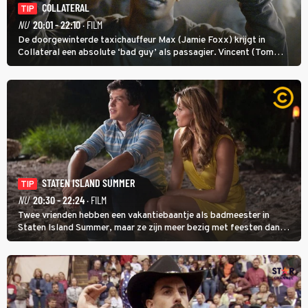
COLLATERAL
TIP
NU
20:01 - 22:10
· FILM
De doorgewinterde taxichauffeur Max (Jamie Foxx) krijgt in
Collateral een absolute ‘bad guy’ als passagier. Vincent (Tom
Cruise) heeft hem nodig om hem de stad door te loodsen om een
wel heel lugubere reden.
STATEN ISLAND SUMMER
TIP
NU
20:30 - 22:24
· FILM
Twee vrienden hebben een vakantiebaantje als badmeester in
Staten Island Summer, maar ze zijn meer bezig met feesten dan
met werken.