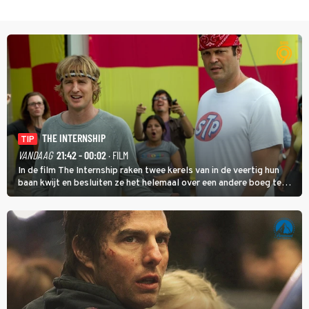
THE INTERNSHIP
TIP
VANDAAG
21:42 - 00:02
· FILM
In de film The Internship raken twee kerels van in de veertig hun
baan kwijt en besluiten ze het helemaal over een andere boeg te
gooien door als stagiair aan de slag te gaan bij Google.