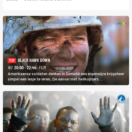
BLACK HAWK DOWN
TIP
NU
20:00 - 22:44
· FILM
Amerikaanse soldaten denken in Somalië een eigenwijze krijgsheer
simpel een lesje te leren. De aanval met helikopters
verloopt in Black Hawk down dramatisch.