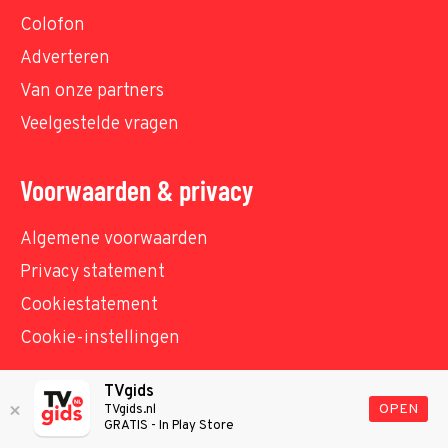
Colofon
Adverteren
Van onze partners
Veelgestelde vragen
Voorwaarden & privacy
Algemene voorwaarden
Privacy statement
Cookiestatement
Cookie-instellingen
TVgids
© TVgids.nl 2026 - All rights reserved. No text and
OPEN
TVgids.nl
GRATIS - In Play Store
datamining.