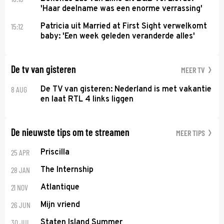
'Haar deelname was een enorme verrassing'
15:12
Patricia uit Married at First Sight verwelkomt
baby: 'Een week geleden veranderde alles'
De tv van gisteren
MEER TV
8 AUG
De TV van gisteren: Nederland is met vakantie
en laat RTL 4 links liggen
De nieuwste tips om te streamen
MEER TIPS
25 APR
Priscilla
28 JAN
The Internship
21 NOV
Atlantique
26 JUN
Mijn vriend
30 JUL
Staten Island Summer