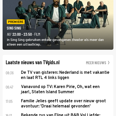
PREMIERE
SING SING
NU
22:00 - 23:50
· FILM
In Sing Sing gebruiken enkele gevangenen theater als meer dan
alleen een uitlaatklep.
Laatste nieuws van TVgids.nl
MEER NIEUWS
08:36
De TV van gisteren: Nederland is met vakantie
en laat RTL 4 links liggen
06:47
Vanavond op TV: Karen Pirie, Oh, wat een
jaar!, Staten Island Summer
17:05
Familie Jelies geeft update over nieuw groot
avontuur: 'Draai helemaal gevonden'
16:13
Bekende zus van Eline uit B&B Vol Liefde: