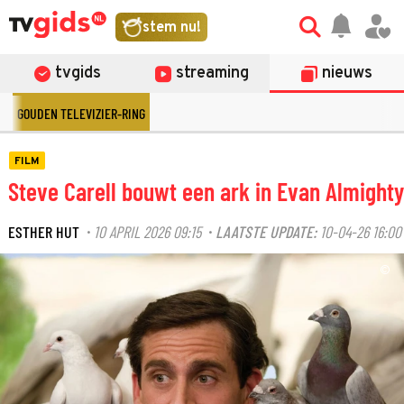
stem nu!
tvgids
streaming
nieuws
GOUDEN TELEVIZIER-RING
FILM
Steve Carell bouwt een ark in Evan Almighty
ESTHER HUT
10 APRIL 2026 09:15
LAATSTE UPDATE:
10-04-26 16:00
·
·
©