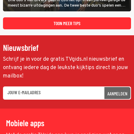
Drie duo’s van BN’ers gaan in Los het op! in een parkeergarage de
meest bizarre uitdagingen aan. De twee beste duo’s spelen een
onderlinge finale. Met in deze aflevering onder anderen cabaretiers
Nabil Aoulad Ayad en Annick Boer.
TOON MEER TIPS
Nieuwsbrief
Schrijf je in voor de gratis TVgids.nl nieuwsbrief en
ontvang iedere dag de leukste kijktips direct in jouw
mailbox!
AANMELDEN
Mobiele apps