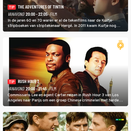
THE ADVENTURES OF TINTIN
TIP
VANAVOND
20:00 - 22:05
· FILM
In de jaren 60 en 70 waren er al de tekenfilms naar de Kuifje-
stripboeken van striptekenaar Hergé. In 2011 kwam Kuifje nog
meer tot leven in The Adventures of Tintin van Steven Spielberg.
RUSH HOUR 3
TIP
VANAVOND
20:00 - 21:45
· FILM
Commissaris Lee en agent Carter reizen in Rush Hour 3 van Los
Angeles naar Parijs om een groep Chinese criminelen met harde
hand aan te pakken.