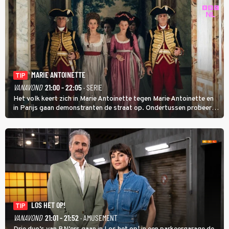
MARIE ANTOINETTE
TIP
VANAVOND
21:00 - 22:05
· SERIE
Het volk keert zich in Marie Antoinette tegen Marie Antoinette en
in Parijs gaan demonstranten de straat op. Ondertussen probeert
Marie Antoinette landgoed Saint-Cloud te kopen. Ze wil daar haar
kinderen veilig laten opgroeien.
LOS HET OP!
TIP
VANAVOND
21:01 - 21:52
· AMUSEMENT