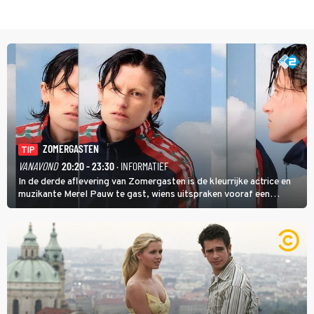
ZOMERGASTEN
TIP
VANAVOND
20:20 - 23:30
· INFORMATIEF
In de derde aflevering van Zomergasten is de kleurrijke actrice en
muzikante Merel Pauw te gast, wiens uitspraken vooraf een
boeiende avond beloven: 'Mijn ideale televisieavond is zoals mijn
identiteit: grenzeloos, absurd en vol angsten'.