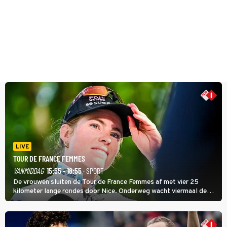
LIVE
TOUR DE FRANCE FEMMES
VANMIDDAG
15:55 - 18:55
· SPORT
De vrouwen sluiten de Tour de France Femmes af met vier 25
kilometer lange rondes door Nice. Onderweg wacht viermaal de
zware Col d'Èze. Aan de finish op de Promenade des Anglais krijgt
de eindwinnaar de laatste gele trui.