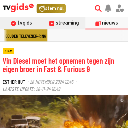
stem nu!
tvgids
streaming
nieuws
GOUDEN TELEVIZIER-RING
FILM
Vin Diesel moet het opnemen tegen zijn
eigen broer in Fast & Furious 9
ESTHER HUT
28 NOVEMBER 2024 12:45
·
·
LAATSTE UPDATE:
28-11-24 16:49
©