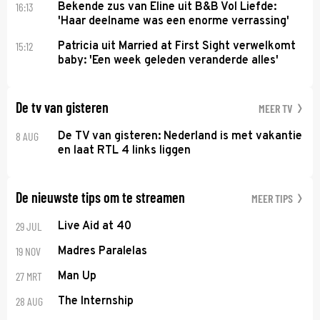
16:13
Bekende zus van Eline uit B&B Vol Liefde:
'Haar deelname was een enorme verrassing'
15:12
Patricia uit Married at First Sight verwelkomt
baby: 'Een week geleden veranderde alles'
De tv van gisteren
MEER TV
8 AUG
De TV van gisteren: Nederland is met vakantie
en laat RTL 4 links liggen
De nieuwste tips om te streamen
MEER TIPS
29 JUL
Live Aid at 40
19 NOV
Madres Paralelas
27 MRT
Man Up
28 AUG
The Internship