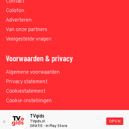
Contact
Colofon
Adverteren
Van onze partners
Veelgestelde vragen
Voorwaarden & privacy
Algemene voorwaarden
Privacy statement
Cookiestatement
Cookie-instellingen
TVgids
© TVgids.nl 2026 - All rights reserved. No text and
OPEN
TVgids.nl
GRATIS - In Play Store
datamining.