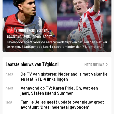
STUDIO SPORT VOETBAL
TIP
VANAVOND
18:55 - 20:00
· SPORT
Feyenoord hoeft voor de eerste wedstrijd van het seizoen niet ver
te reizen. Stadsgenoot Sparta speelt minder dan 7 kilometer
verderop. Feyenoord trok de Spaanse spits Nacho Ferri aan van
KVC Westerlo uit België.
Laatste nieuws van TVgids.nl
MEER NIEUWS
08:36
De TV van gisteren: Nederland is met vakantie
en laat RTL 4 links liggen
06:47
Vanavond op TV: Karen Pirie, Oh, wat een
jaar!, Staten Island Summer
17:05
Familie Jelies geeft update over nieuw groot
avontuur: 'Draai helemaal gevonden'