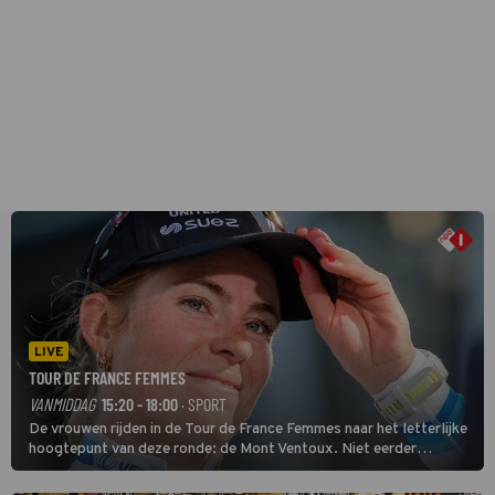
LIVE
TOUR DE FRANCE FEMMES
VANMIDDAG
15:20 - 18:00
· SPORT
De vrouwen rijden in de Tour de France Femmes naar het letterlijke
hoogtepunt van deze ronde: de Mont Ventoux. Niet eerder
finishten de vrouwen voor deze koers op deze kale col uit de
buitencategorie. De aanloop naar de slotklim is vlak.