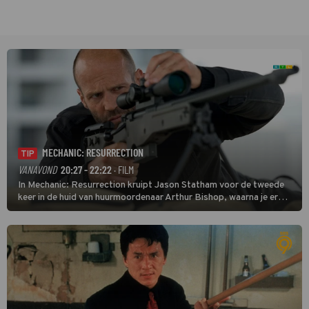
MECHANIC: RESURRECTION
TIP
VANAVOND
20:27 - 22:22
· FILM
In Mechanic: Resurrection kruipt Jason Statham voor de tweede
keer in de huid van huurmoordenaar Arthur Bishop, waarna je er
donder op kunt zeggen dat er van Bishops geplande pensioen niet
veel terechtkomt.