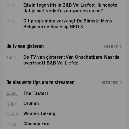
13:06
Edwin tegen Iris in B&B Vol Liefde: 'Ik hoopte
dat je niet verliefd zou worden op me'
13:04
Dit programma vervangt De Slimste Mens
België na de finale op NPO 3
De tv van gisteren
MEER TV
6 AUG
De TV van gisteren: Van Onschatbare Waarde
overtroeft B&B Vol Liefde
De nieuwste tips om te streamen
MEER TIPS
24 JUL
The Tasters
19 JUN
Orphan
08 JUN
Women Talking
11 AUG
Chicago Fire