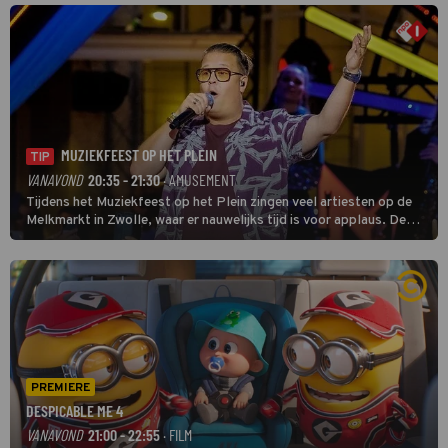
MUZIEKFEEST OP HET PLEIN
TIP
VANAVOND
20:35 - 21:30
· AMUSEMENT
Tijdens het Muziekfeest op het Plein zingen veel artiesten op de
Melkmarkt in Zwolle, waar er nauwelijks tijd is voor applaus. De
grootste namen zijn André Hazes, Jannes, René Froger en
natuurlijk Rutger van Barneveld met zijn hit Zwoele Zomernachten.
PREMIERE
DESPICABLE ME 4
VANAVOND
21:00 - 22:55
· FILM