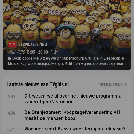
DESPICABLE ME 3
TIP
VANAVOND
18:05 - 20:00
· FILM
In Despicable Me 3 zien we of superschurk Gru, die in Despicable
Me dankzij weesmeisjes Margo, Edith en Agnes de overstap naar
het rechte pad maakte, ook op dat pad weet te blijven.
Laatste nieuws van TVgids.nl
MEER NIEUWS
14:09
Dit weten we al over het nieuwe programma
van Rutger Castricum
14:04
De Oranjezomer: 'Koopzegelverandering AH
maakt de mensen boos'
13:23
Wanneer keert Kassa weer terug op televisie?