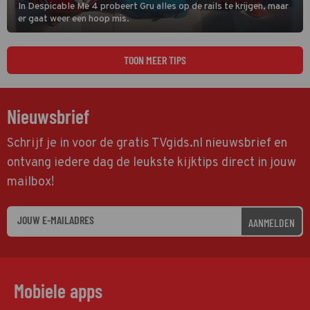
In Despicable Me 4 probeert Gru alles op de rails te krijgen, maar
er gaat weer een hoop mis.
TOON MEER TIPS
Nieuwsbrief
Schrijf je in voor de gratis TVgids.nl nieuwsbrief en
ontvang iedere dag de leukste kijktips direct in jouw
mailbox!
AANMELDEN
Mobiele apps