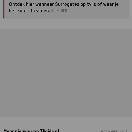
Ontdek hier wanneer Surrogates op tv is of waar je
KLIK HIER
het kunt streamen.
Meer nieuws van TVgids.nl
MEER NIEUWS