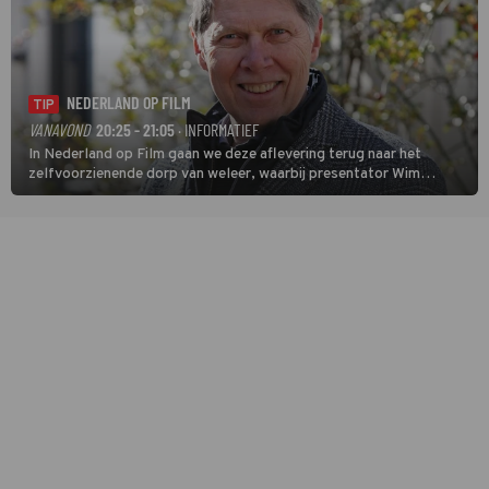
NEDERLAND OP FILM
TIP
VANAVOND
20:25 - 21:05
· INFORMATIEF
In Nederland op Film gaan we deze aflevering terug naar het
zelfvoorzienende dorp van weleer, waarbij presentator Wim
Daniëls de kijkers meeneemt op reis door de tijd aan de hand van
unieke amateurbeelden uit verschillende decennia. (HH)