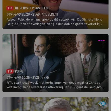
DE SLIMSTE MENS BELGIË
TIP
VANAVOND
20:20 - 21:40
· AMUSEMENT
Acteur Felix Heremans speelde dit seizoen van De Slimste Mens
België al tien afleveringen en hij is dan ook de grote favoriet in
deze seizoensfinale. En er is Nederlandse inbreng, want komiek
Soundos El Ahmadi neemt plaats aan de jurytafel.
POIROT
TIP
VANAVOND
20:25 - 21:26
· SERIE
RTL start deze week met herhalingen van deze Agatha Christie-
verfilming. In de allereerste aflevering uit 1989 gaat de Belgische
speurder op zoek naar een vermiste kok. Poirot raakt al snel
verwikkeld in een moordzaak. (HH)