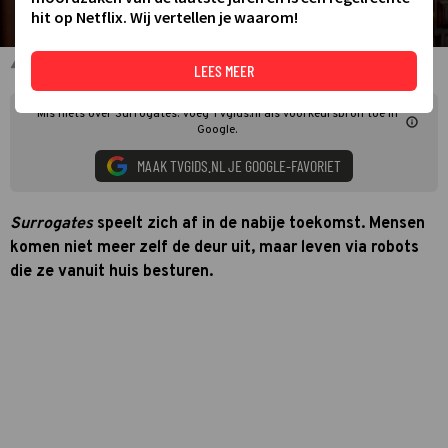
hit op Netflix. Wij vertellen je waarom!
Bruce Willis
LEES MEER
Mis niets over Surrogates. Voeg TVgids.nl als voorkeursbron toe in
Google.
MAAK TVGIDS.NL JE GOOGLE-FAVORIET
Surrogates
speelt zich af in de nabije toekomst. Mensen
komen niet meer zelf de deur uit, maar leven via robots
die ze vanuit huis besturen.