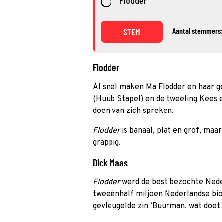
Flodder
Aantal stemmers:
STEM
Flodder
Al snel maken Ma Flodder en haar ge
(Huub Stapel) en de tweeling Kees e
doen van zich spreken.
Flodder
is banaal, plat en grof, maa
grappig.
Dick Maas
Flodder
werd de best bezochte Neder
tweeënhalf miljoen Nederlandse bi
gevleugelde zin ‘Buurman, wat doet 