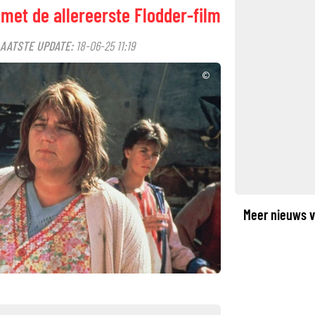
d met de allereerste Flodder-film
AATSTE UPDATE:
18-06-25 11:19
©
Meer nieuws v