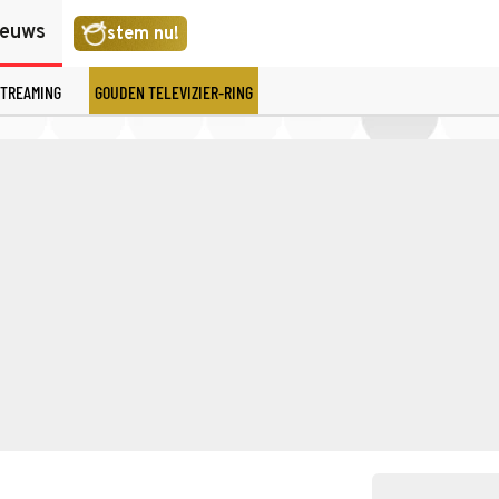
ieuws
stem nu!
TREAMING
GOUDEN TELEVIZIER-RING