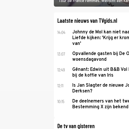
Tour de France Femmes. Wellicht een kans 
won.
Laatste nieuws van TVgids.nl
14:04
Johnny de Mol kan niet na
Liefde kijken: 'Krijg er k
van'
13:07
Opvallende gasten bij De 
woensdagavond
12:49
Gênant: Edwin uit B&B Vol 
bij de koffie van Iris
12:11
Is Jan Slagter de nieuwe 
Derksen?
10:15
De deelnemers van het tw
Bestemming X zijn bekend
De tv van gisteren