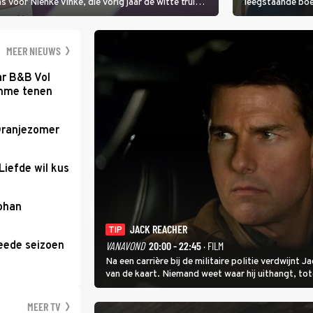
voor Nienke Vinke, die vorig jaar de witte trui
leegstaande boe
melkveebedrijf 
dicht bij een Na
een gevaarlijke 
MEER NIEUWS
ar B&B Vol
romme tenen
Oranjezomer
Liefde wil kus
Johan
JACK REACHER
TIP
eede seizoen
VANAVOND
20:00 - 22:45
· FILM
Na een carrière bij de militaire politie verdwijnt
van de kaart. Niemand weet waar hij uithangt, t
hem vraagt.
MEER TV