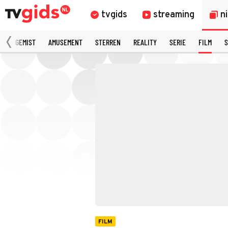
tvgids
streaming
n
N
GEMIST
AMUSEMENT
STERREN
REALITY
SERIE
FILM
S
FILM