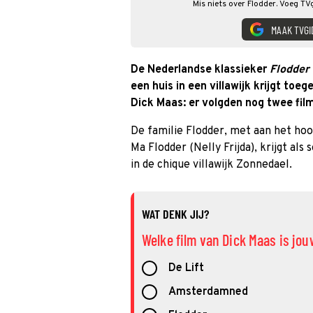
Mis niets over Flodder. Voeg TV
MAAK TVGI
De Nederlandse klassieker
Flodder
een huis in een villawijk krijgt to
Dick Maas: er volgden nog twee film
De familie Flodder, met aan het ho
Ma Flodder (Nelly Frijda), krijgt a
in de chique villawijk Zonnedael.
WAT DENK JIJ?
Welke film van Dick Maas is jou
De Lift
Amsterdamned