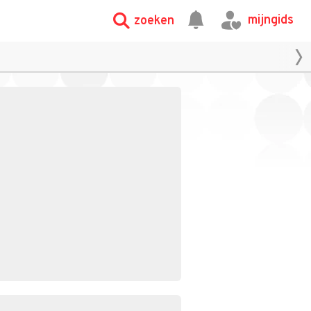
mijngids
zoeken