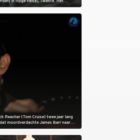
rderij in Hoge Hexel, Twente. Het
met 160 koeien moest sluiten, omdat het
tura 2000-gebied ligt. In de serie heerst er
veeziekte.
 Jack Reacher (Tom Cruise) twee jaar lang
otdat moordverdachte James Barr naar