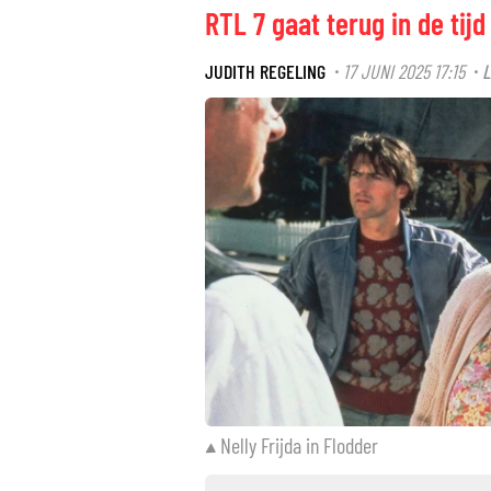
RTL 7 gaat terug in de tij
JUDITH REGELING
17 JUNI 2025 17:15
L
·
·
Nelly Frijda in Flodder