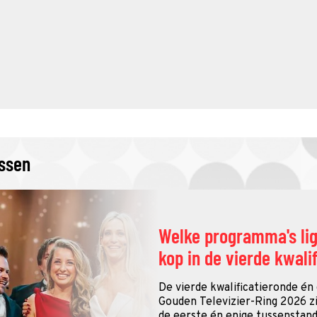
issen
Welke programma's li
kop in de vierde kwali
De vierde kwalificatieronde én
Gouden Televizier-Ring 2026 zij
de eerste én enige tussenstand