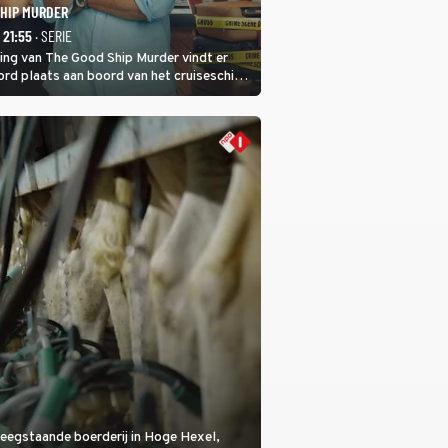
SHIP MURDER
- 21:55
· SERIE
ring van The Good Ship Murder vindt er
rd plaats aan boord van het cruiseschip,
 een bemanningslid het slachtoffer is en
de dader lijkt te zijn.
eegstaande boerderij in Hoge Hexel,