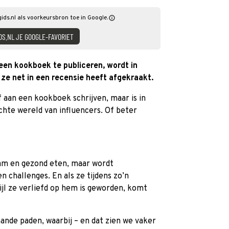
gids.nl als voorkeursbron toe in Google.
DS.NL JE GOOGLE-FAVORIET
en kookboek te publiceren, wordt in
 ze net in een recensie heeft afgekraakt.
f aan een kookboek schrijven, maar is in
ichte wereld van influencers. Of beter
aam en gezond eten, maar wordt
n challenges. En als ze tijdens zo’n
ijl ze verliefd op hem is geworden, komt
aande paden, waarbij – en dat zien we vaker