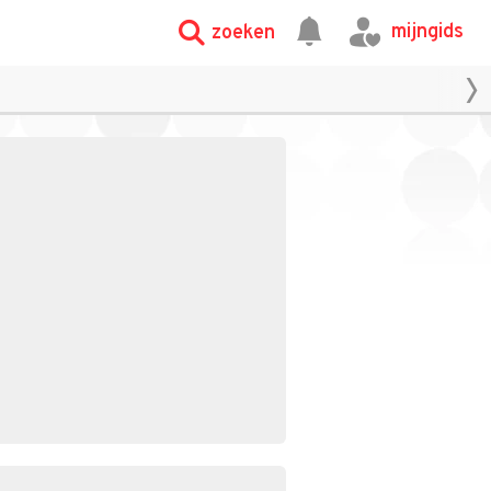
mijngids
zoeken