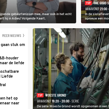
THE GOOD 
TIP
VANAVOND
21:00 
rijpende gebeurtenissen mee, maar ook in het echt
In de slotafleve
elt hij in Adieu! Volgende Kaart.
opnieuw een moo
waarbij dit keer
kapitein Marlowe 
MEER NIEUWS
e gaan stuk om
B&B-houder
naar de liefde
nschatbare
 Liefde
tral
WOESTE GROND
TIP
men het op
VANAVOND
19:20 - 20:00
· SERIE
enaar naar
De serie Woeste Grond wordt opgenomen in een l