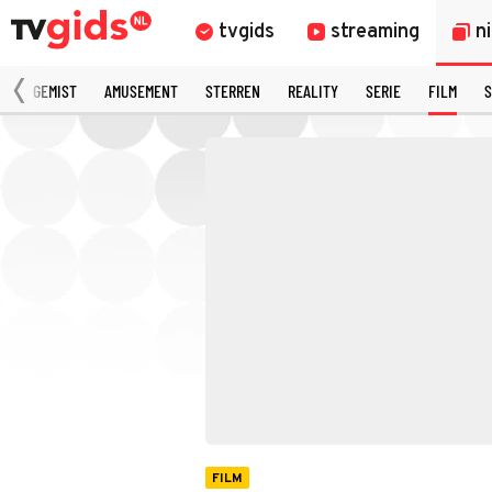
tvgids
streaming
n
N
GEMIST
AMUSEMENT
STERREN
REALITY
SERIE
FILM
S
FILM