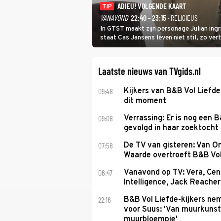
ADIEU! VOLGENDE KAART
TIP
VANAVOND
22:40 - 23:15
· RELIGIEUS
In GTST maakt zijn personage Julian ing
staat Cas Jansens leven niet stil, zo vert
Laatste nieuws van TVgids.nl
09:48
Kijkers van B&B Vol Liefd
dit moment
09:08
Verrassing: Er is nog een 
gevolgd in haar zoektocht 
07:58
De TV van gisteren: Van O
Waarde overtroeft B&B Vol
06:47
Vanavond op TV: Vera, Cen
Intelligence, Jack Reacher
22:16
B&B Vol Liefde-kijkers ne
voor Suus: 'Van muurkunst
muurbloempje'