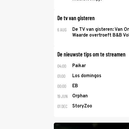
De tv van gisteren
6 AUG
De TV van gisteren: Van O
Waarde overtroeft B&B Vol
De nieuwste tips om te streamen
04:00
Paikar
01:00
Los domingos
00:00
EB
19 JUN
Orphan
01 DEC
StoryZoo