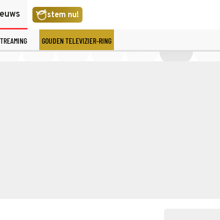
ieuws
stem nu!
TREAMING
GOUDEN TELEVIZIER-RING