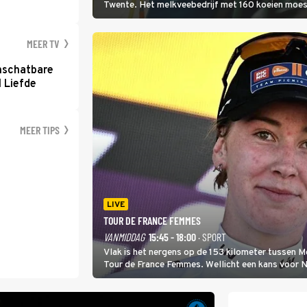
Twente. Het melkveebedrijf met 160 koeien moest 
2000-gebied ligt. In de serie heerst er een gevaar
MEER TV
nschatbare
 Liefde
MEER TIPS
LIVE
TOUR DE FRANCE FEMMES
VANMIDDAG
15:45 - 18:00
· SPORT
Vlak is het nergens op de 153 kilometer tussen 
Tour de France Femmes. Wellicht een kans voor Nie
won.