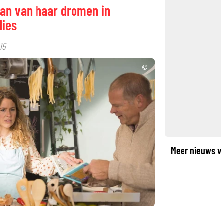
man van haar dromen in
ies
15
©
Meer nieuws v