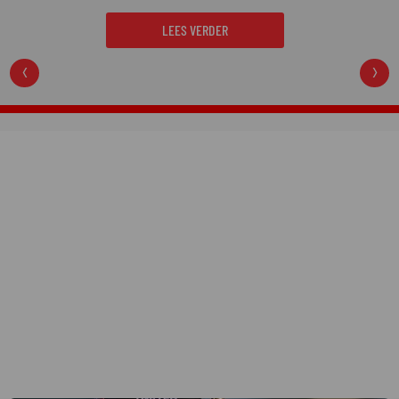
moordzaken van de laatste jaren en is een
regelrechte hit op Netflix.
LEES VERDER