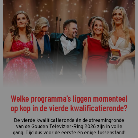
De streamingtip van de week: The
Idaho Murders: College Nightmare op
Netflix
De driedelige documentaire
The Idaho Murders:
College Nightmare
gaat over een van de gruwelijkste