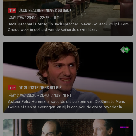
JACK REACHER: NEVER GO BACK
TIP
VANAVOND
20:00 - 22:25
· FILM
Jack Reacher is terug! In Jack Reacher: Never Go Back kruipt Tom
Cruise weer in de huid van de keiharde ex-militair.
DE SLIMSTE MENS BELGIË
TIP
VANAVOND
20:20 - 21:40
· AMUSEMENT
Acteur Felix Heremans speelde dit seizoen van De Slimste Mens
België al tien afleveringen en hij is dan ook de grote favoriet in
deze seizoensfinale. En er is Nederlandse inbreng, want komiek
Soundos El Ahmadi neemt plaats aan de jurytafel.