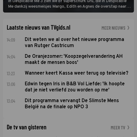
In Despicable Me 3 zien we of superschurk Gru, die in Despicable
Me dankzij weesmeisjes Margo, Edith en Agnes de overstap naar
het rechte pad maakte, ook op dat pad weet te blijven.
Laatste nieuws van TVgids.nl
MEER NIEUWS
14:09
Dit weten we al over het nieuwe programma
van Rutger Castricum
14:04
De Oranjezomer: 'Koopzegelverandering AH
maakt de mensen boos'
13:23
Wanneer keert Kassa weer terug op televisie?
13:06
Edwin tegen Iris in B&B Vol Liefde: 'Ik hoopte
dat je niet verliefd zou worden op me'
13:04
Dit programma vervangt De Slimste Mens
België na de finale op NPO 3
De tv van gisteren
MEER TV