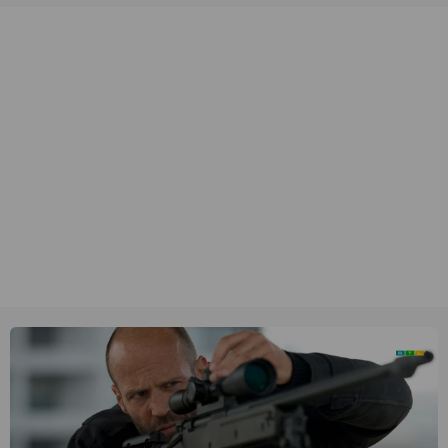
unieke amateurbeelden uit verschillende decennia. (HH)