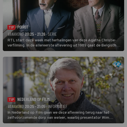
POIROT
TIP
VANAVOND
20:25 - 21:26
· SERIE
RTL start deze week met herhalingen van deze Agatha Christie-
verfilming. In de allereerste aflevering uit 1989 gaat de Belgische
speurder op zoek naar een vermiste kok. Poirot raakt al snel
verwikkeld in een moordzaak. (HH)
NEDERLAND OP FILM
TIP
VANAVOND
20:25 - 21:05
· INFORMATIEF
In Nederland op Film gaan we deze aflevering terug naar het
zelfvoorzienende dorp van weleer, waarbij presentator Wim
Daniëls de kijkers meeneemt op reis door de tijd aan de hand van