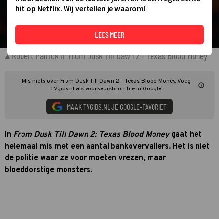
hit op Netflix. Wij vertellen je waarom!
LEES MEER
Robert Patrick in From Dusk Till Dawn 2 - Texas Blood Money
Mis niets over From Dusk Till Dawn 2 - Texas Blood Money. Voeg
TVgids.nl als voorkeursbron toe in Google.
MAAK TVGIDS.NL JE GOOGLE-FAVORIET
In
From Dusk Till Dawn 2: Texas Blood Money
gaat het
helemaal mis met een aantal bankovervallers. Het is niet
de politie waar ze voor moeten vrezen, maar
bloeddorstige monsters.