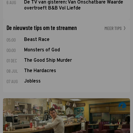
6 AUG
De TV van gisteren: Van Onschatbare Waarde
overtroeft B&B Vol Liefde
De nieuwste tips om te streamen
MEER TIPS
05:00
Beast Race
00:00
Monsters of God
01 DEC
The Good Ship Murder
08 JUL
The Hardacres
07 AUG
Jobless