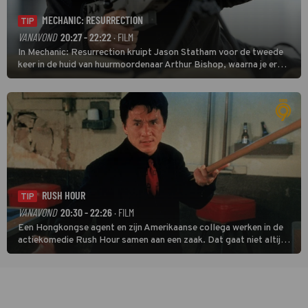
MECHANIC: RESURRECTION
TIP
VANAVOND
20:27 - 22:22
· FILM
In Mechanic: Resurrection kruipt Jason Statham voor de tweede
keer in de huid van huurmoordenaar Arthur Bishop, waarna je er
donder op kunt zeggen dat er van Bishops geplande pensioen niet
veel terechtkomt.
RUSH HOUR
TIP
VANAVOND
20:30 - 22:26
· FILM
Een Hongkongse agent en zijn Amerikaanse collega werken in de
actiekomedie Rush Hour samen aan een zaak. Dat gaat niet altijd
van een leien dakje.