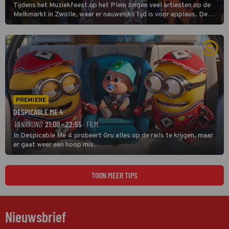
Tijdens het Muziekfeest op het Plein zingen veel artiesten op de
Melkmarkt in Zwolle, waar er nauwelijks tijd is voor applaus. De
grootste namen zijn André Hazes, Jannes, René Froger en
natuurlijk Rutger van Barneveld met zijn hit Zwoele Zomernachten.
PREMIERE
DESPICABLE ME 4
VANAVOND
21:00 - 22:55
· FILM
In Despicable Me 4 probeert Gru alles op de rails te krijgen, maar
er gaat weer een hoop mis.
TOON MEER TIPS
Nieuwsbrief