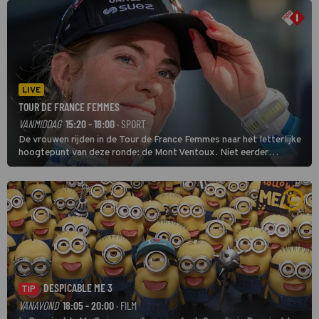
LIVE
TOUR DE FRANCE FEMMES
VANMIDDAG
15:20 - 18:00
· SPORT
De vrouwen rijden in de Tour de France Femmes naar het letterlijke
hoogtepunt van deze ronde: de Mont Ventoux. Niet eerder
finishten de vrouwen voor deze koers op deze kale col uit de
buitencategorie. De aanloop naar de slotklim is vlak.
DESPICABLE ME 3
TIP
VANAVOND
18:05 - 20:00
· FILM