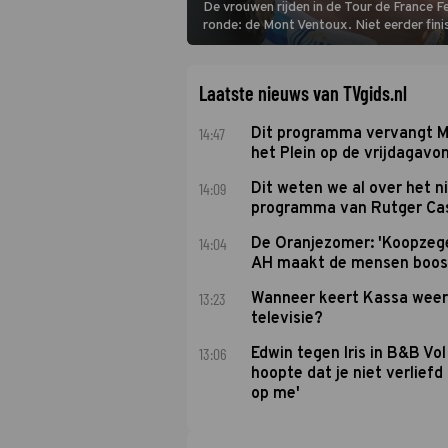
De vrouwen rijden in de Tour de France 
ronde: de Mont Ventoux. Niet eerder fin
uit de buitencategorie. De aanloop naar d
Laatste nieuws van TVgids.nl
14:47
Dit programma vervangt M
het Plein op de vrijdagavo
14:09
Dit weten we al over het 
programma van Rutger Ca
14:04
De Oranjezomer: 'Koopzeg
AH maakt de mensen boos
13:23
Wanneer keert Kassa weer
televisie?
13:06
Edwin tegen Iris in B&B Vol 
hoopte dat je niet verlief
op me'