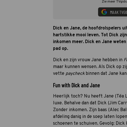
Zie meer TVgids.
MAAK TVGI
Dick en Jane, de hoofdrolspelers ui
hartstikke mooi leven. Tot Dick zij
inkomen meer. Dick en Jane weten w
pad op.
Dick en zijn vrouw Jane hebben in
F
maar kunnen wensen. Als Dick op zij
vette
paycheck
binnen dat Jane ka
Fun with Dick and Jane
Heerlijk toch? Nu heeft Jane (Téa L
luxe. Behalve dan dat Dick (Jim Carr
Zonder inkomen. Zijn baas (Alec Bald
afdeling danig in de soep laten lope
schoenen te schuiven. Gevolg: Dick k