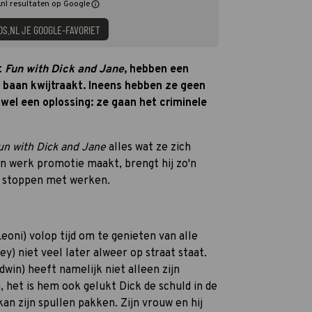
nl resultaten op Google
DS.NL JE GOOGLE-FAVORIET
t
Fun with Dick and Jane
, hebben een
n baan kwijtraakt. Ineens hebben ze geen
el een oplossing: ze gaan het criminele
un with Dick and Jane
alles wat ze zich
n werk promotie maakt, brengt hij zo'n
n stoppen met werken.
eoni) volop tijd om te genieten van alle
ey) niet veel later alweer op straat staat.
win) heeft namelijk niet alleen zijn
n, het is hem ook gelukt Dick de schuld in de
an zijn spullen pakken. Zijn vrouw en hij