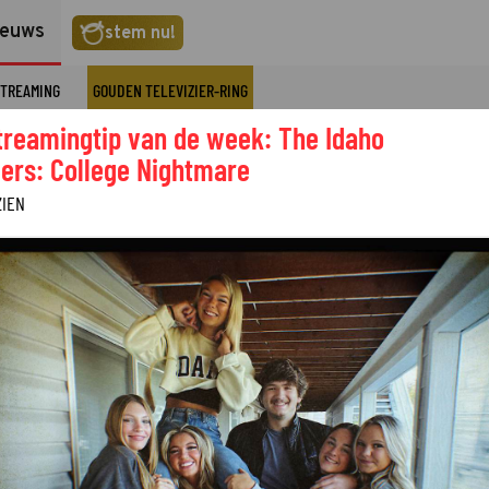
ieuws
stem nu!
TREAMING
GOUDEN TELEVIZIER-RING
treamingtip van de week: The Idaho
ers: College Nightmare
ZIEN