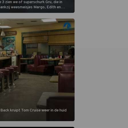
 3 zien we of superschurk Gru, die in
ankzij weesmeisjes Margo, Edith en
ap naar het rechte pad maakte, ook op
blijven.
 Back kruipt Tom Cruise weer in de huid