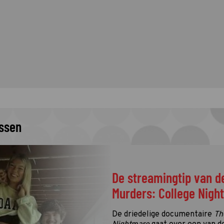
issen
De streamingtip van de week: The
Murders: College Nightmare op Net
De driedelige documentaire
The Idaho Murders: