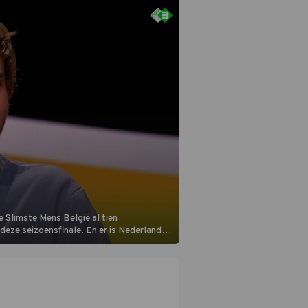
 Slimste Mens België al tien
n deze seizoensfinale. En er is Nederlandse
aats aan de jurytafel.