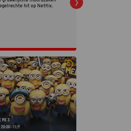
moordzaken
 Netflix.
E ME 3
- 20:00
· FILM