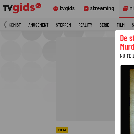
tvgids
streaming
n
N
GEMIST
AMUSEMENT
STERREN
REALITY
SERIE
FILM
S
De s
Murd
NU TE 
FILM