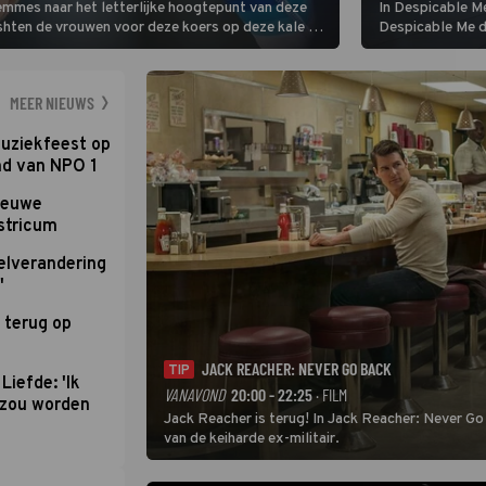
Femmes naar het letterlijke hoogtepunt van deze
In Despicable Me
ishten de vrouwen voor deze koers op deze kale col
Despicable Me d
e slotklim is vlak.
Agnes de overst
dat pad weet te 
MEER NIEUWS
uziekfeest op
nd van NPO 1
nieuwe
stricum
elverandering
'
 terug op
JACK REACHER: NEVER GO BACK
TIP
Liefde: 'Ik
VANAVOND
20:00 - 22:25
· FILM
d zou worden
Jack Reacher is terug! In Jack Reacher: Never Go
van de keiharde ex-militair.