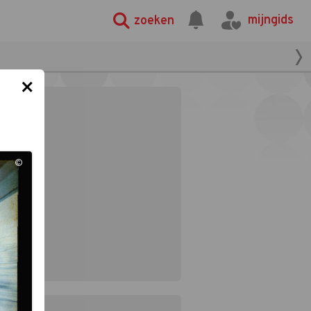
mijngids
zoeken
×
©