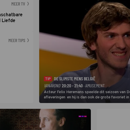
MEER TV
nschatbare
 Liefde
MEER TIPS
DE SLIMSTE MENS BELGIË
TIP
VANAVOND
20:20 - 21:40
· AMUSEMENT
Acteur Felix Heremans speelde dit seizoen van De
afleveringen en hij is dan ook de grote favoriet i
inbreng, want komiek Soundos El Ahmadi neemt pl