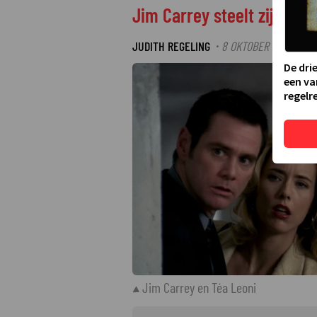
Jim Carrey steelt zijn kost
JUDITH REGELING
8 OKTOBER 2021 14:46
·
De dri
een va
regelre
Jim Carrey en Téa Leoni