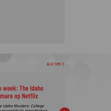
ALLE TIPS
 Idaho
flix
 College