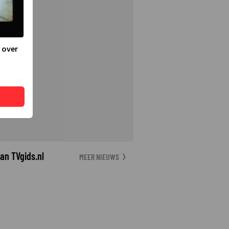
 over
an TVgids.nl
MEER NIEUWS