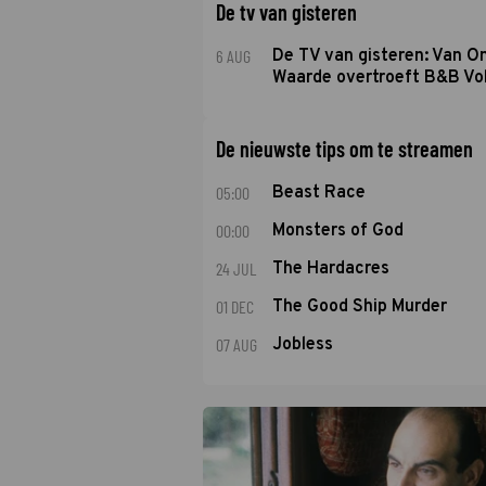
De tv van gisteren
6 AUG
De TV van gisteren: Van O
Waarde overtroeft B&B Vol
De nieuwste tips om te streamen
05:00
Beast Race
00:00
Monsters of God
24 JUL
The Hardacres
01 DEC
The Good Ship Murder
07 AUG
Jobless