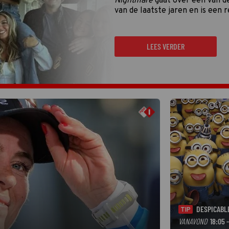
Nightmare
gaat over een van de gruwelijkste 
van de laatste jaren en is een regelrechte hit op
LEES VERDER
DESPICABL
TIP
VANAVOND
18:05 