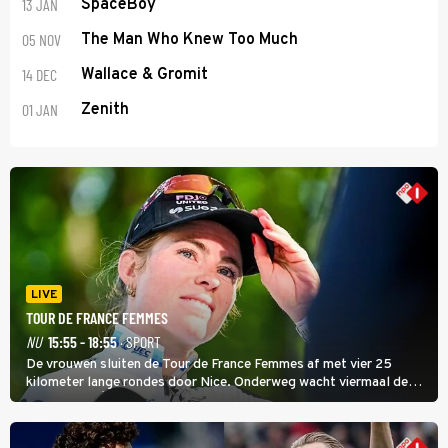
13 JAN
SpaceBoy
05 NOV
The Man Who Knew Too Much
14 DEC
Wallace & Gromit
01 JAN
Zenith
LIVE
TOUR DE FRANCE FEMMES
NU
15:55 - 18:55
· SPORT
De vrouwen sluiten de Tour de France Femmes af met vier 25
kilometer lange rondes door Nice. Onderweg wacht viermaal de
zware Col d'Èze. Aan de finish op de Promenade des Anglais krijgt
de eindwinnaar de laatste gele trui.