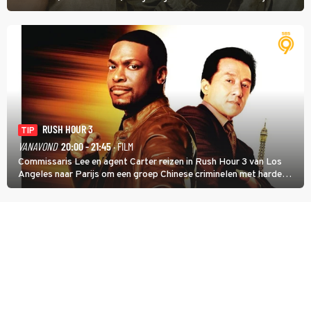
tijdens de Vietnamoorlog. Hij besluit uit de school te klappen.
RUSH HOUR 3
TIP
VANAVOND
20:00 - 21:45
· FILM
Commissaris Lee en agent Carter reizen in Rush Hour 3 van Los
Angeles naar Parijs om een groep Chinese criminelen met harde
hand aan te pakken.