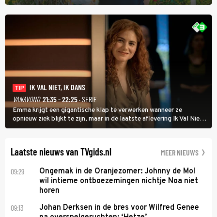
Wat Is Dan Liefde? neemt Wilfred Genee het showbizzkoppel mee
uit vissen om het over de liefde te hebben.
IK VAL NIET, IK DANS
TIP
VANAVOND
21:35 - 22:25
· SERIE
Emma krijgt een gigantische klap te verwerken wanneer ze
opnieuw ziek blijkt te zijn, maar in de laatste aflevering Ik Val Niet,
Ik Dans laat ze zien dat ze niet van plan is op te geven, zelfs als ze
daarvoor een ingrijpende operatie moet ondergaan.
Laatste nieuws van TVgids.nl
MEER NIEUWS
09:29
Ongemak in de Oranjezomer: Johnny de Mol
wil intieme ontboezemingen nichtje Noa niet
horen
09:13
Johan Derksen in de bres voor Wilfred Genee