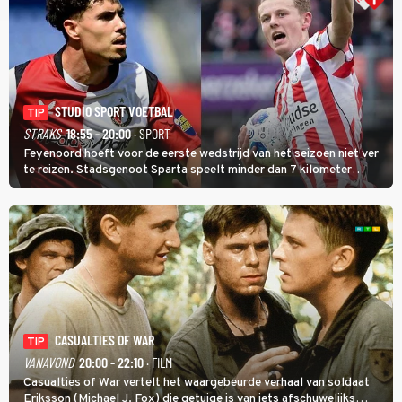
STUDIO SPORT VOETBAL
TIP
STRAKS
18:55 - 20:00
· SPORT
Feyenoord hoeft voor de eerste wedstrijd van het seizoen niet ver
te reizen. Stadsgenoot Sparta speelt minder dan 7 kilometer
verderop. Feyenoord trok de Spaanse spits Nacho Ferri aan van
KVC Westerlo uit België.
CASUALTIES OF WAR
TIP
VANAVOND
20:00 - 22:10
· FILM
Casualties of War vertelt het waargebeurde verhaal van soldaat
Eriksson (Michael J. Fox) die getuige is van iets afschuwelijks