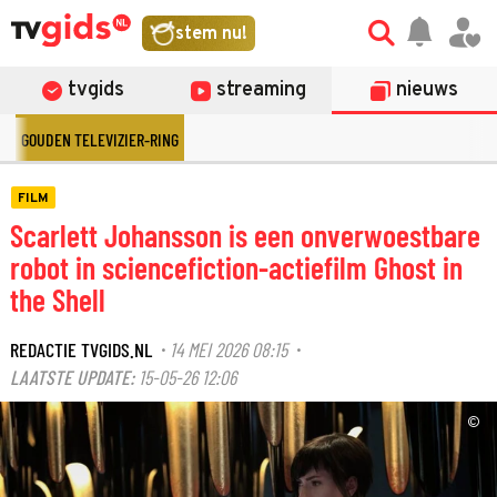
stem nu!
tvgids
streaming
nieuws
GOUDEN TELEVIZIER-RING
FILM
Scarlett Johansson is een onverwoestbare
robot in sciencefiction-actiefilm Ghost in
the Shell
REDACTIE TVGIDS.NL
14 MEI 2026 08:15
·
·
LAATSTE UPDATE:
15-05-26 12:06
©