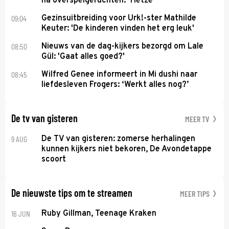
na overspelgeruchten: ‘Hetze’
09:04
Gezinsuitbreiding voor Urk!-ster Mathilde
Keuter: 'De kinderen vinden het erg leuk'
08:50
Nieuws van de dag-kijkers bezorgd om Lale
Gül: 'Gaat alles goed?'
08:45
Wilfred Genee informeert in Mi dushi naar
liefdesleven Frogers: ‘Werkt alles nog?’
De tv van gisteren
MEER TV
9 AUG
De TV van gisteren: zomerse herhalingen
kunnen kijkers niet bekoren, De Avondetappe
scoort
De nieuwste tips om te streamen
MEER TIPS
16 JUN
Ruby Gillman, Teenage Kraken