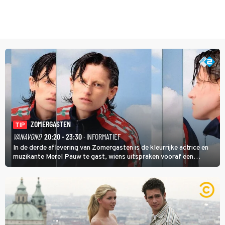
ZOMERGASTEN
TIP
VANAVOND
20:20 - 23:30
· INFORMATIEF
In de derde aflevering van Zomergasten is de kleurrijke actrice en
muzikante Merel Pauw te gast, wiens uitspraken vooraf een
boeiende avond beloven: 'Mijn ideale televisieavond is zoals mijn
identiteit: grenzeloos, absurd en vol angsten'.