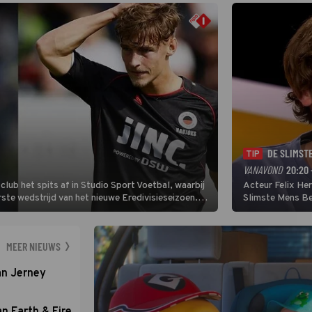
DE SLIMST
TIP
VANAVOND
20:20 
lub het spits af in Studio Sport Voetbal, waarbij
Acteur Felix He
ste wedstrijd van het nieuwe Eredivisieseizoen.
Slimste Mens Bel
hij wil aanvallend voetballen.
de grote favoriet
Nederlandse inb
neemt plaats aan
MEER NIEUWS
an Jerney