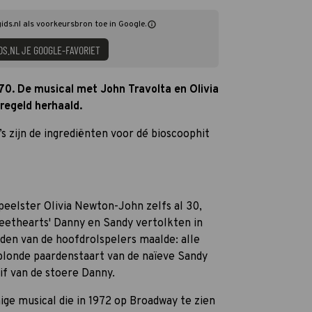
ids.nl als voorkeursbron toe in Google.
DS.NL JE GOOGLE-FAVORIET
 70. De musical met John Travolta en Olivia
egeld herhaald.
s zijn de ingrediënten voor dé bioscoophit
peelster Olivia Newton-John zelfs al 30,
eethearts' Danny en Sandy vertolkten in
jden van de hoofdrolspelers maalde: alle
 blonde paardenstaart van de naïeve Sandy
if van de stoere Danny.
ige musical die in 1972 op Broadway te zien