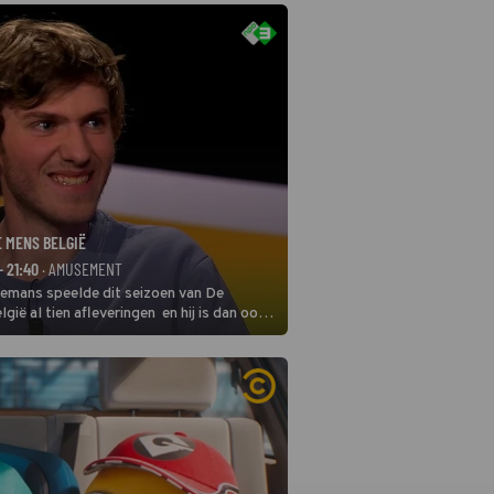
E MENS BELGIË
- 21:40
· AMUSEMENT
remans speelde dit seizoen van De
gië al tien afleveringen en hij is dan ook
 in deze seizoensfinale. En er is
reng, want komiek Soundos El Ahmadi
 de jurytafel.