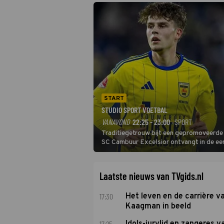
START
STUDIO SPORT VOETBAL
VANAVOND
22:25 - 23:00
· SPORT
Traditiegetrouw bijt een gepromoveerde c
SC Cambuur Excelsior ontvangt in de eer
De nieuwe oefenmeester is Johan Plat en 
Laatste nieuws van TVgids.nl
17:30
Het leven en de carrière v
Kaagman in beeld
17:25