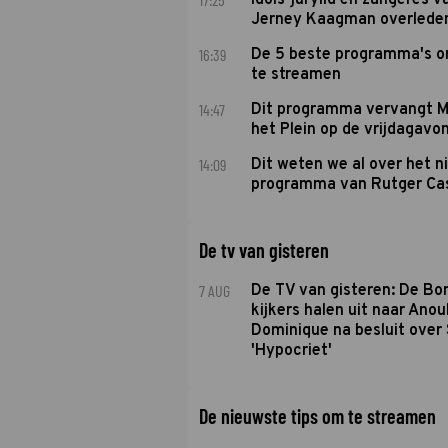
Idols-jurylid en zangeres v
Jerney Kaagman overlede
16:39
De 5 beste programma's 
te streamen
14:47
Dit programma vervangt M
het Plein op de vrijdagavo
14:09
Dit weten we al over het 
programma van Rutger Ca
De tv van gisteren
7 AUG
De TV van gisteren: De B
kijkers halen uit naar Anou
Dominique na besluit over 
'Hypocriet'
De nieuwste tips om te streamen