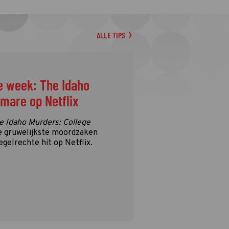
ALLE TIPS
e week: The Idaho
tmare op Netflix
e Idaho Murders: College
e gruwelijkste moordzaken
egelrechte hit op Netflix.