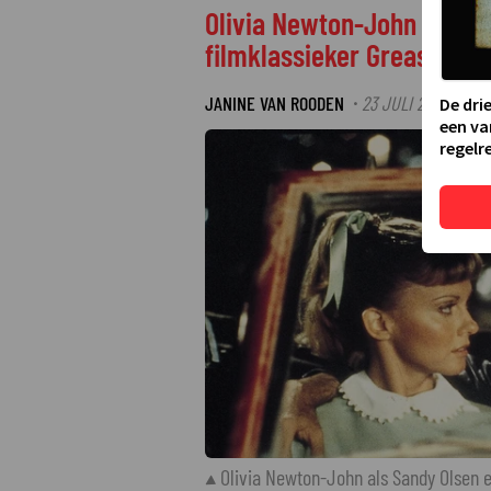
Olivia Newton-John en Joh
filmklassieker Grease
JANINE VAN ROODEN
23 JULI 2025 08:20
·
De dri
een va
regelre
Olivia Newton-John als Sandy Olsen e