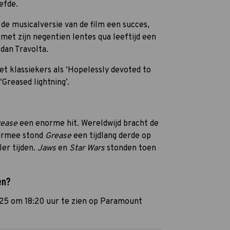
efde.
de musicalversie van de film een succes,
met zijn negentien lentes qua leeftijd een
dan Travolta.
et klassiekers als ‘Hopelessly devoted to
‘Greased lightning’.
rease
een enorme hit. Wereldwijd bracht de
aarmee stond
Grease
een tijdlang derde op
ler tijden.
Jaws
en
Star Wars
stonden toen
en?
025 om 18:20 uur te zien op Paramount