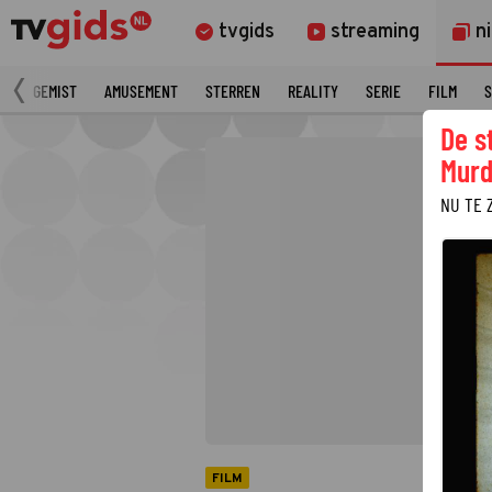
tvgids
streaming
n
N
GEMIST
AMUSEMENT
STERREN
REALITY
SERIE
FILM
S
De s
Murd
NU TE 
FILM