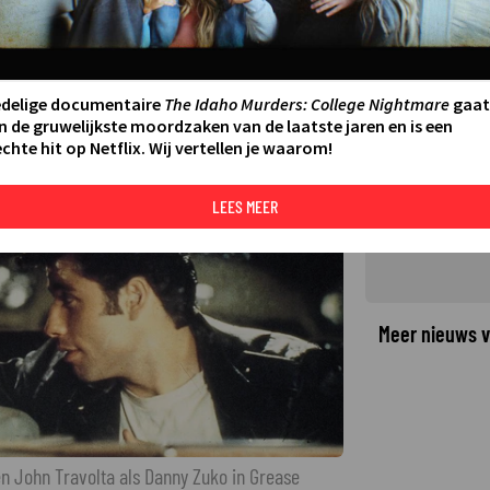
n Travolta schitteren in de
LAATSTE UPDATE:
23-07-25 20:31
·
edelige documentaire
The Idaho Murders: College Nightmare
gaat
n de gruwelijkste moordzaken van de laatste jaren en is een
chte hit op Netflix. Wij vertellen je waarom!
©
LEES MEER
Meer nieuws v
n John Travolta als Danny Zuko in Grease