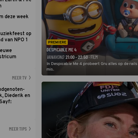
an Earth & Fire
n
om deze week
uziekfeest op
nd van NPO 1
PREMIERE
DESPICABLE ME 4
nieuwe
stricum
VANAVOND
21:00 - 22:50
· FILM
In Despicable Me 4 probeert Gru alles op de rails
mis.
MEER TV
ondgenoten-
k, Diederik en
Sayf:
MEER TIPS