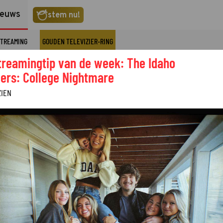
ieuws
stem nu!
TREAMING
GOUDEN TELEVIZIER-RING
treamingtip van de week: The Idaho
ers: College Nightmare
ZIEN