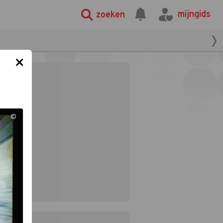
mijngids
zoeken
×
©