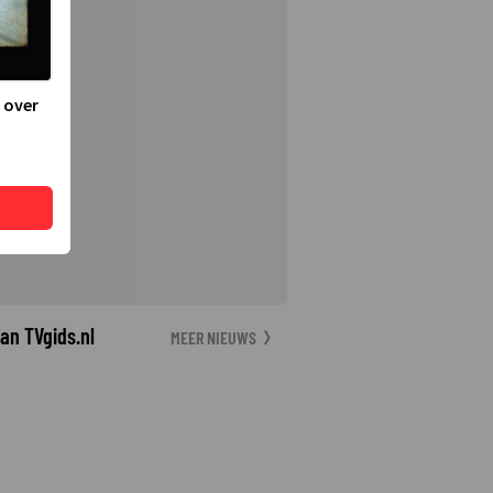
 over
an TVgids.nl
MEER NIEUWS