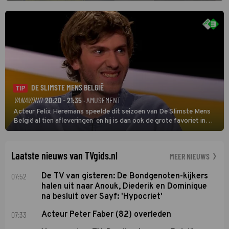
oefenmeester is Johan Plat en hij wil aanvallend voetballen.
DE SLIMSTE MENS BELGIË
TIP
VANAVOND
20:20 - 21:35
· AMUSEMENT
Acteur Felix Heremans speelde dit seizoen van De Slimste Mens
België al tien afleveringen en hij is dan ook de grote favoriet in
deze seizoensfinale. En er is Nederlandse inbreng, want komiek
Soundos El Ahmadi neemt plaats aan de jurytafel.
Laatste nieuws van TVgids.nl
MEER NIEUWS
07:52
De TV van gisteren: De Bondgenoten-kijkers
halen uit naar Anouk, Diederik en Dominique
na besluit over Sayf: 'Hypocriet'
07:33
Acteur Peter Faber (82) overleden