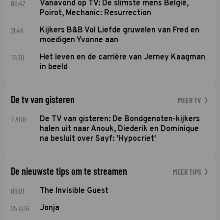
06:47
Vanavond op TV: De slimste mens België,
Poirot, Mechanic: Resurrection
21:48
Kijkers B&B Vol Liefde gruwelen van Fred en
moedigen Yvonne aan
17:30
Het leven en de carrière van Jerney Kaagman
in beeld
De tv van gisteren
MEER TV
7 AUG
De TV van gisteren: De Bondgenoten-kijkers
halen uit naar Anouk, Diederik en Dominique
na besluit over Sayf: 'Hypocriet'
De nieuwste tips om te streamen
MEER TIPS
09:01
The Invisible Guest
25 AUG
Jonja