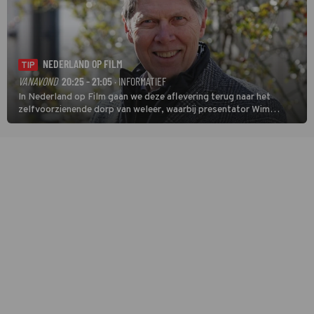
NEDERLAND OP FILM
TIP
VANAVOND
20:25 - 21:05
· INFORMATIEF
In Nederland op Film gaan we deze aflevering terug naar het
zelfvoorzienende dorp van weleer, waarbij presentator Wim
Daniëls de kijkers meeneemt op reis door de tijd aan de hand van
unieke amateurbeelden uit verschillende decennia. (HH)