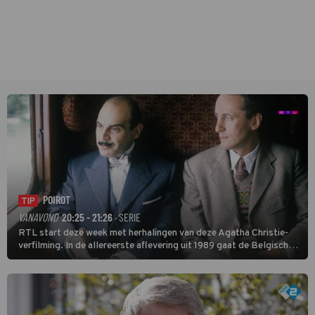
POIROT
TIP
VANAVOND
20:25 - 21:26
· SERIE
RTL start deze week met herhalingen van deze Agatha Christie-
verfilming. In de allereerste aflevering uit 1989 gaat de Belgische
speurder op zoek naar een vermiste kok. Poirot raakt al snel
verwikkeld in een moordzaak. (HH)