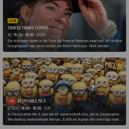
LIVE
TOUR DE FRANCE FEMMES
NU
15:20 - 18:00
· SPORT
De vrouwen rijden in de Tour de France Femmes naar het letterlijke
hoogtepunt van deze ronde: de Mont Ventoux. Niet eerder
finishten de vrouwen voor deze koers op deze kale col uit de
buitencategorie. De aanloop naar de slotklim is vlak.
DESPICABLE ME 3
TIP
STRAKS
18:00 - 19:36
· FILM
In Despicable Me 3 zien we of superschurk Gru, die in Despicable
Me dankzij weesmeisjes Margo, Edith en Agnes de overstap naar
het rechte pad maakte, ook op dat pad weet te blijven.