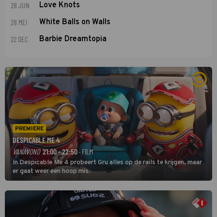
28 JUN
Love Knots
28 MEI
White Balls on Walls
22 DEC
Barbie Dreamtopia
PREMIERE
DESPICABLE ME 4
VANAVOND
21:00 - 22:50
· FILM
In Despicable Me 4 probeert Gru alles op de rails te krijgen, maar
er gaat weer een hoop mis.