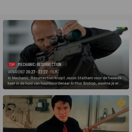
MECHANIC: RESURRECTION
TIP
VANAVOND
20:27 - 22:22
· FILM
In Mechanic: Resurrection kruipt Jason Statham voor de tweede
keer in de huid van huurmoordenaar Arthur Bishop, waarna je er
donder op kunt zeggen dat er van Bishops geplande pensioen niet
veel terechtkomt.