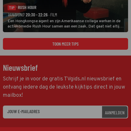
RUSH HOUR
TIP
VANAVOND
20:30 - 22:26
· FILM
Een Hongkongse agent en zijn Amerikaanse collega werken in de
actiekomedie Rush Hour samen aan een zaak. Dat gaat niet altijd
van een leien dakje.
TOON MEER TIPS
Nieuwsbrief
Schrijf je in voor de gratis TVgids.nl nieuwsbrief en
ontvang iedere dag de leukste kijktips direct in jouw
mailbox!
AANMELDEN