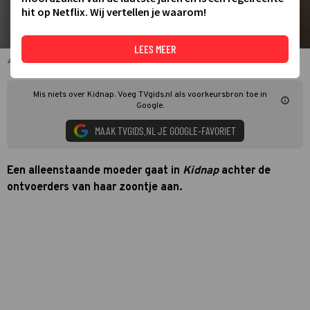
hit op Netflix. Wij vertellen je waarom!
LEES MEER
Halle Berry in Kidnap
Mis niets over Kidnap. Voeg TVgids.nl als voorkeursbron toe in
Google.
MAAK TVGIDS.NL JE GOOGLE-FAVORIET
Een alleenstaande moeder gaat in
Kidnap
achter de
ontvoerders van haar zoontje aan.