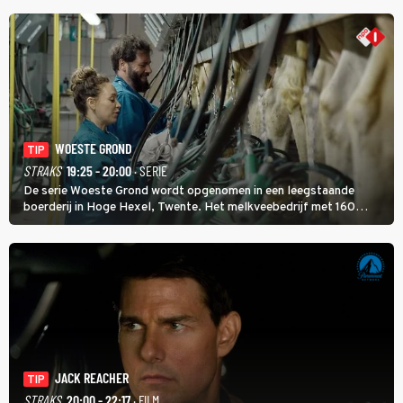
WOESTE GROND
TIP
STRAKS
19:25 - 20:00
· SERIE
De serie Woeste Grond wordt opgenomen in een leegstaande
boerderij in Hoge Hexel, Twente. Het melkveebedrijf met 160
koeien moest sluiten, omdat het dicht bij een Natura 2000-gebied
ligt. In de serie heerst er een gevaarlijke veeziekte.
JACK REACHER
TIP
STRAKS
20:00 - 22:17
· FILM