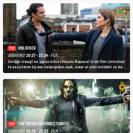
UNLOCKED
TIP
VANAVOND
20:27 - 22:24
· FILM
De CIA vraagt ex-spion Alice (Noomi Rapace) in de film Unlocked
te assisteren bij een belangrijke zaak, maar al snel ontdekt ze dat
degene die haar aanstelde kwade bedoelingen heeft.
THE MATRIX RESURRECTIONS
TIP
VANAVOND
20:30 - 23:22
· FILM