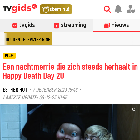
stem nu!
tvgids
streaming
nieuws
GOUDEN TELEVIZIER-RING
FILM
Een nachtmerrie die zich steeds herhaalt in
Happy Death Day 2U
ESTHER HUT
7 DECEMBER 2023 15:46
·
·
LAATSTE UPDATE:
08-12-23 10:55
©