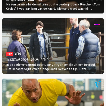
Na een carrière bij de militaire politie verdwijnt Jack Reacher (Tom
Cruise) twee jaar lang van de kaart. Niemand weet waar hij
uithangt, totdat moordverdachte James Barr naar hem vraagt.
VERA
TIP
VANAVOND
20:25 - 22:24
· SERIE
In de serie Vera dregt boer Danny Pryor een lijk uit een beerput.
Het lichaam blijkt van de jonge Jack Reeves te zijn. Deze
homoseksuele woonwagenbewoner had gebroken met zijn familie
en verliet het kamp met slaande ruzie.