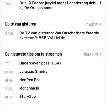
11:50
Oud- X Factor-jurylid maakt donderdag debuut
bij De Oranjezomer
De tv van gisteren
MEER TV
6 AUG
De TV van gisteren: Van Onschatbare Waarde
overtroeft B&B Vol Liefde
De nieuwste tips om te streamen
MEER TIPS
17:11
Undercover Boss (USA)
06:00
Jurassic Sharks
01 FEB
Her Pen Pal
21 JAN
Monchhichi
01 DEC
StoryZoo