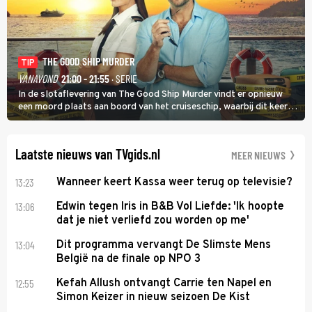
THE GOOD SHIP MURDER
TIP
VANAVOND
21:00 - 21:55
· SERIE
In de slotaflevering van The Good Ship Murder vindt er opnieuw
een moord plaats aan boord van het cruiseschip, waarbij dit keer
een bemanningslid het slachtoffer is en kapitein Marlowe de dader
lijkt te zijn.
Laatste nieuws van TVgids.nl
MEER NIEUWS
13:23
Wanneer keert Kassa weer terug op televisie?
13:06
Edwin tegen Iris in B&B Vol Liefde: 'Ik hoopte
dat je niet verliefd zou worden op me'
13:04
Dit programma vervangt De Slimste Mens
België na de finale op NPO 3
12:55
Kefah Allush ontvangt Carrie ten Napel en
Simon Keizer in nieuw seizoen De Kist