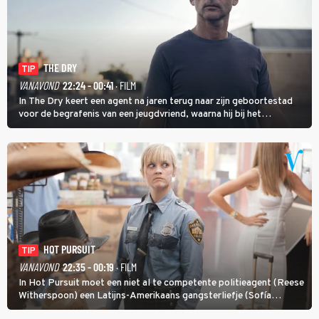
THE DRY
TIP
VANAVOND
22:24 - 00:41
· FILM
In The Dry keert een agent na jaren terug naar zijn geboortestad
voor de begrafenis van een jeugdvriend, waarna hij bij het
onderzoeken van diens dood een verband begint te vermoeden
met een oude zaak.
HOT PURSUIT
TIP
VANAVOND
22:35 - 00:19
· FILM
In Hot Pursuit moet een niet al te competente politieagent (Reese
Witherspoon) een Latijns-Amerikaans gangsterliefje (Sofía
Vergara) beschermen tegen corrupte agenten en moordlustige