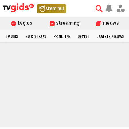
stem nu!
tvgids
streaming
nieuws
TV GIDS
NU & STRAKS
PRIMETIME
GEMIST
LAATSTE NIEUWS