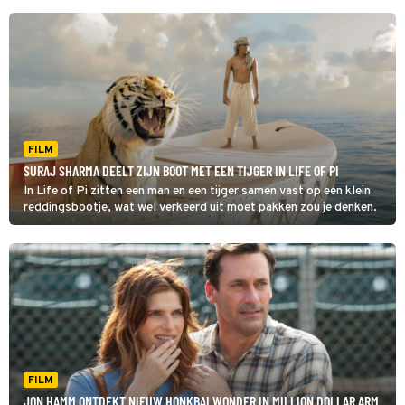
FILM
SURAJ SHARMA DEELT ZIJN BOOT MET EEN TIJGER IN LIFE OF PI
In Life of Pi zitten een man en een tijger samen vast op een klein
reddingsbootje, wat wel verkeerd uit moet pakken zou je denken.
FILM
JON HAMM ONTDEKT NIEUW HONKBALWONDER IN MILLION DOLLAR ARM