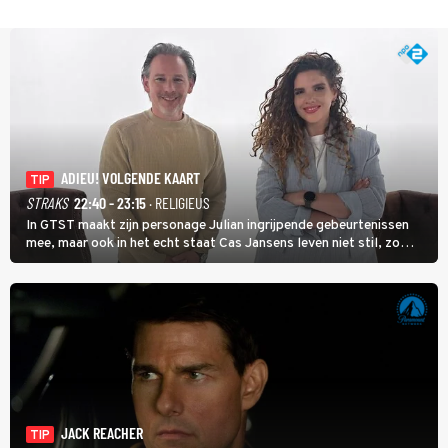
ADIEU! VOLGENDE KAART
TIP
STRAKS
22:40 - 23:15
· RELIGIEUS
In GTST maakt zijn personage Julian ingrijpende gebeurtenissen
mee, maar ook in het echt staat Cas Jansens leven niet stil, zo
vertelt hij in Adieu! Volgende Kaart.
JACK REACHER
TIP