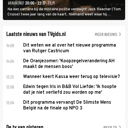
VANAVOND
20:00 - 22:17
· FILM
Na een carrière bij de militaire politie verdwijnt Jack Reacher (Tom
Cruise) twee jaar lang van de kaart. Niemand weet waar hij
uithangt, totdat moordverdachte James Barr naar hem vraagt.
Laatste nieuws van TVgids.nl
MEER NIEUWS
14:09
Dit weten we al over het nieuwe programma
van Rutger Castricum
14:04
De Oranjezomer: 'Koopzegelverandering AH
maakt de mensen boos'
13:23
Wanneer keert Kassa weer terug op televisie?
13:06
Edwin tegen Iris in B&B Vol Liefde: 'Ik hoopte
dat je niet verliefd zou worden op me'
13:04
Dit programma vervangt De Slimste Mens
België na de finale op NPO 3
De tv van gisteren
MEER TV