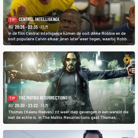
CENTRAL INTELLIGENCE
TIP
NU
20:26 - 22:35
· FILM
In de film Central Intelligence komen de ooit dikke Robbie en de
ooit populaire Calvin elkaar jaren later weer tegen, waarbij Robbie,
inmiddels supergespierd en werkzaam voor de CIA, Calvins hulp
goed kan gebruiken.
THE MATRIX RESURRECTIONS
TIP
NU
20:30 - 23:22
· FILM
Thomas (Keanu Reeves) zit weer diep gevangen in een wereld die
niet de echte is. In The Matrix Resurrections gaat Thomas
proberen uit deze schijnwereld te ontsnappen.