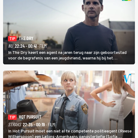
THE DRY
TIP
NU
22:24 - 00:41
· FILM
In The Dry keert een agent na jaren terug naar zijn geboortestad
voor de begrafenis van een jeugdvriend, waarna hij bij het
onderzoeken van diens dood een verband begint te vermoeden
met een oude zaak.
HOT PURSUIT
TIP
STRAKS
22:35 - 00:19
· FILM
In Hot Pursuit moet een niet al te competente politieagent (Reese
Witherspoon) een Latijns-Amerikaans gangsterliefje (Sofía