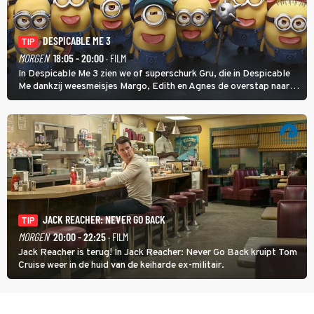
DESPICABLE ME 3
TIP
MORGEN
18:05 - 20:00
· FILM
In Despicable Me 3 zien we of superschurk Gru, die in Despicable
Me dankzij weesmeisjes Margo, Edith en Agnes de overstap naar
het rechte pad maakte, ook op dat pad weet te blijven.
JACK REACHER: NEVER GO BACK
TIP
MORGEN
20:00 - 22:25
· FILM
Jack Reacher is terug! In Jack Reacher: Never Go Back kruipt Tom
Cruise weer in de huid van de keiharde ex-militair.