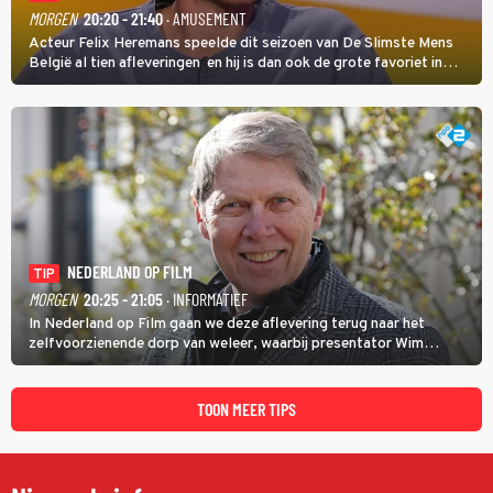
MORGEN
20:20 - 21:40
· AMUSEMENT
Acteur Felix Heremans speelde dit seizoen van De Slimste Mens
België al tien afleveringen en hij is dan ook de grote favoriet in
deze seizoensfinale. En er is Nederlandse inbreng, want komiek
Soundos El Ahmadi neemt plaats aan de jurytafel.
NEDERLAND OP FILM
TIP
MORGEN
20:25 - 21:05
· INFORMATIEF
In Nederland op Film gaan we deze aflevering terug naar het
zelfvoorzienende dorp van weleer, waarbij presentator Wim
Daniëls de kijkers meeneemt op reis door de tijd aan de hand van
unieke amateurbeelden uit verschillende decennia. (HH)
TOON MEER TIPS