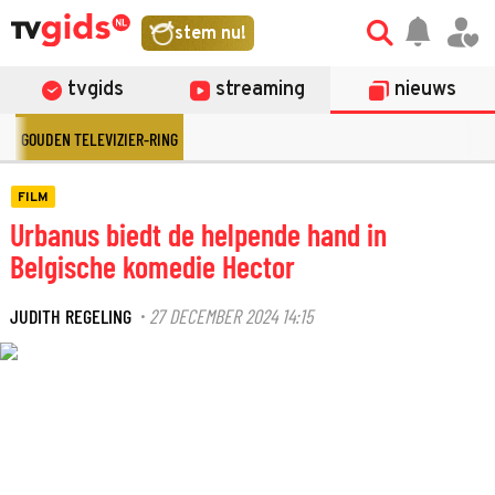
stem nu!
tvgids
streaming
nieuws
GOUDEN TELEVIZIER-RING
FILM
Urbanus biedt de helpende hand in
Belgische komedie Hector
JUDITH REGELING
27 DECEMBER 2024 14:15
·
©