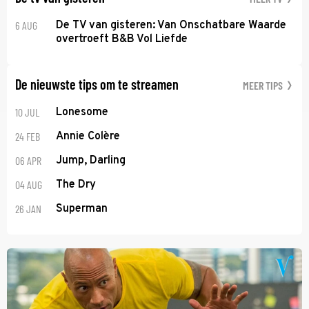
6 AUG
De TV van gisteren: Van Onschatbare Waarde
overtroeft B&B Vol Liefde
De nieuwste tips om te streamen
MEER TIPS
10 JUL
Lonesome
24 FEB
Annie Colère
06 APR
Jump, Darling
04 AUG
The Dry
26 JAN
Superman