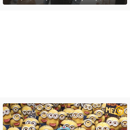
Vergara) beschermen tegen corrupte agenten en moordlustige
maffiatypes.