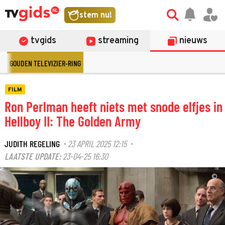
stem nu!
tvgids
streaming
nieuws
GOUDEN TELEVIZIER-RING
FILM
Ron Perlman heeft niets met snode elfjes in
Hellboy II: The Golden Army
JUDITH REGELING
23 APRIL 2025 12:15
·
·
LAATSTE UPDATE:
23-04-25 16:30
©