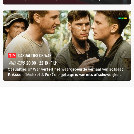
CASUALTIES OF WAR
TIP
VANAVOND
20:00 - 22:10
· FILM
Casualties of War vertelt het waargebeurde verhaal van soldaat
Eriksson (Michael J. Fox) die getuige is van iets afschuwelijks
tijdens de Vietnamoorlog. Hij besluit uit de school te klappen.