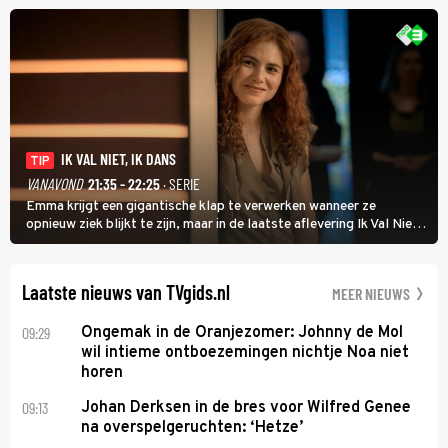
uit vissen om het over de liefde te hebben.
IK VAL NIET, IK DANS
TIP
VANAVOND
21:35 - 22:25
· SERIE
Emma krijgt een gigantische klap te verwerken wanneer ze
opnieuw ziek blijkt te zijn, maar in de laatste aflevering Ik Val Niet,
Ik Dans laat ze zien dat ze niet van plan is op te geven, zelfs als ze
daarvoor een ingrijpende operatie moet ondergaan.
Laatste nieuws van TVgids.nl
MEER NIEUWS
09:29
Ongemak in de Oranjezomer: Johnny de Mol
wil intieme ontboezemingen nichtje Noa niet
horen
09:13
Johan Derksen in de bres voor Wilfred Genee
na overspelgeruchten: ‘Hetze’