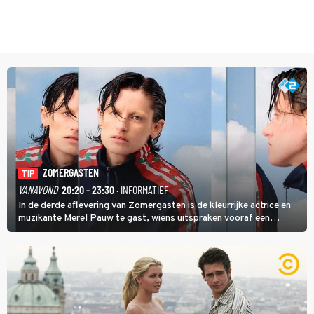
ZOMERGASTEN
TIP
VANAVOND
20:20 - 23:30
· INFORMATIEF
In de derde aflevering van Zomergasten is de kleurrijke actrice en
muzikante Merel Pauw te gast, wiens uitspraken vooraf een
boeiende avond beloven: 'Mijn ideale televisieavond is zoals mijn
identiteit: grenzeloos, absurd en vol angsten'.