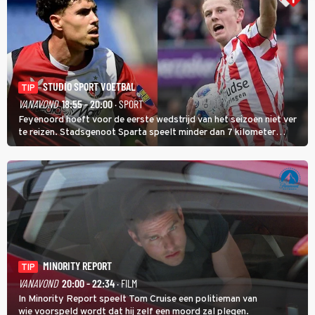
STUDIO SPORT VOETBAL
TIP
VANAVOND
18:55 - 20:00
· SPORT
Feyenoord hoeft voor de eerste wedstrijd van het seizoen niet ver
te reizen. Stadsgenoot Sparta speelt minder dan 7 kilometer
verderop. Feyenoord trok de Spaanse spits Nacho Ferri aan van
KVC Westerlo uit België.
MINORITY REPORT
TIP
VANAVOND
20:00 - 22:34
· FILM
In Minority Report speelt Tom Cruise een politieman van
wie voorspeld wordt dat hij zelf een moord zal plegen.