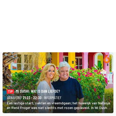
MI DUSHI: WAT IS DAN LIEFDE?
TIP
VANAVOND
21:23 - 22:30
· INFORMATIEF
Een lastige start, ziekten en vreemdgaan; het huwelijk van Natasja
en René Froger was niet slechts met rozen geplaveid. In Mi Dushi:
Wat Is Dan Liefde? neemt Wilfred Genee het showbizzkoppel mee