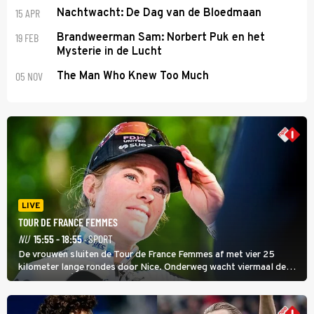
15 APR
Nachtwacht: De Dag van de Bloedmaan
19 FEB
Brandweerman Sam: Norbert Puk en het
Mysterie in de Lucht
05 NOV
The Man Who Knew Too Much
LIVE
TOUR DE FRANCE FEMMES
NU
15:55 - 18:55
· SPORT
De vrouwen sluiten de Tour de France Femmes af met vier 25
kilometer lange rondes door Nice. Onderweg wacht viermaal de
zware Col d'Èze. Aan de finish op de Promenade des Anglais krijgt
de eindwinnaar de laatste gele trui.