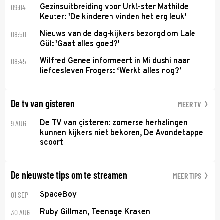
09:04
Gezinsuitbreiding voor Urk!-ster Mathilde
Keuter: 'De kinderen vinden het erg leuk'
08:50
Nieuws van de dag-kijkers bezorgd om Lale
Gül: 'Gaat alles goed?'
08:45
Wilfred Genee informeert in Mi dushi naar
liefdesleven Frogers: ‘Werkt alles nog?’
De tv van gisteren
MEER TV
9 AUG
De TV van gisteren: zomerse herhalingen
kunnen kijkers niet bekoren, De Avondetappe
scoort
De nieuwste tips om te streamen
MEER TIPS
01 SEP
SpaceBoy
30 AUG
Ruby Gillman, Teenage Kraken