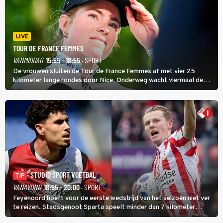
LIVE
TOUR DE FRANCE FEMMES
VANMIDDAG
15:55 - 18:55
· SPORT
De vrouwen sluiten de Tour de France Femmes af met vier 25
kilometer lange rondes door Nice. Onderweg wacht viermaal de
zware Col d'Èze. Aan de finish op de Promenade des Anglais krijgt
de eindwinnaar de laatste gele trui.
STUDIO SPORT VOETBAL
TIP
VANAVOND
18:55 - 20:00
· SPORT
Feyenoord hoeft voor de eerste wedstrijd van het seizoen niet ver
te reizen. Stadsgenoot Sparta speelt minder dan 7 kilometer
verderop. Feyenoord trok de Spaanse spits Nacho Ferri aan van