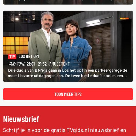
Marie Antoinette landgoed Saint-Cloud te kopen. Ze wil daar haar
kinderen veilig laten opgroeien.
LOS HET OP!
TIP
VANAVOND
21:01 - 21:52
· AMUSEMENT
Drie duo’s van BN’ers gaan in Los het op! in een parkeergarage de
meest bizarre uitdagingen aan. De twee beste duo’s spelen een
onderlinge finale. Met in deze aflevering onder anderen cabaretiers
Nabil Aoulad Ayad en Annick Boer.
TOON MEER TIPS
Nieuwsbrief
Schrijf je in voor de gratis TVgids.nl nieuwsbrief en