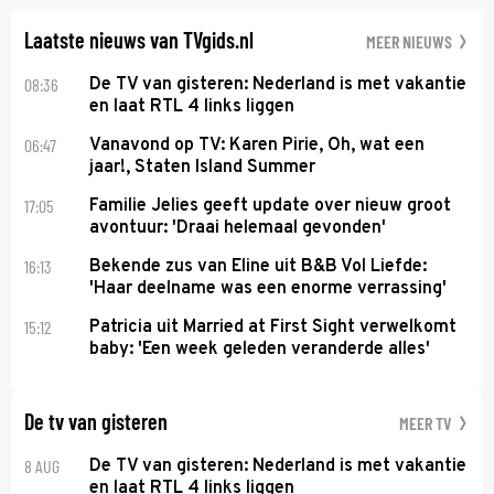
KVC Westerlo uit België.
Laatste nieuws van TVgids.nl
MEER NIEUWS
08:36
De TV van gisteren: Nederland is met vakantie
en laat RTL 4 links liggen
06:47
Vanavond op TV: Karen Pirie, Oh, wat een
jaar!, Staten Island Summer
17:05
Familie Jelies geeft update over nieuw groot
avontuur: 'Draai helemaal gevonden'
16:13
Bekende zus van Eline uit B&B Vol Liefde:
'Haar deelname was een enorme verrassing'
15:12
Patricia uit Married at First Sight verwelkomt
baby: 'Een week geleden veranderde alles'
De tv van gisteren
MEER TV
8 AUG
De TV van gisteren: Nederland is met vakantie
en laat RTL 4 links liggen