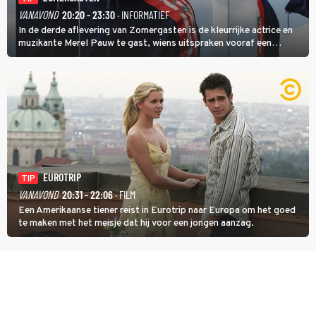
VANAVOND
20:20 - 23:30
· INFORMATIEF
In de derde aflevering van Zomergasten is de kleurrijke actrice en
muzikante Merel Pauw te gast, wiens uitspraken vooraf een
boeiende avond beloven: 'Mijn ideale televisieavond is zoals mijn
identiteit: grenzeloos, absurd en vol angsten'.
EUROTRIP
TIP
VANAVOND
20:31 - 22:06
· FILM
Een Amerikaanse tiener reist in Eurotrip naar Europa om het goed
te maken met het meisje dat hij voor een jongen aanzag.