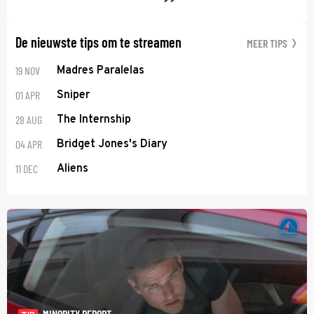
De nieuwste tips om te streamen
MEER TIPS
19 NOV
Madres Paralelas
01 APR
Sniper
28 AUG
The Internship
04 APR
Bridget Jones's Diary
11 DEC
Aliens
MINORITY REPORT