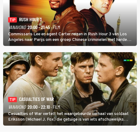
RUSH HOUR 3
TIP
VANAVOND
20:00 - 21:45
· FILM
Commissaris Lee en agent Carter reizen in Rush Hour 3 van Los
Angeles naar Parijs om een groep Chinese criminelen met harde
hand aan te pakken.
CASUALTIES OF WAR
TIP
VANAVOND
20:00 - 22:10
· FILM
Casualties of War vertelt het waargebeurde verhaal van soldaat
Eriksson (Michael J. Fox) die getuige is van iets afschuwelijks
tijdens de Vietnamoorlog. Hij besluit uit de school te klappen.