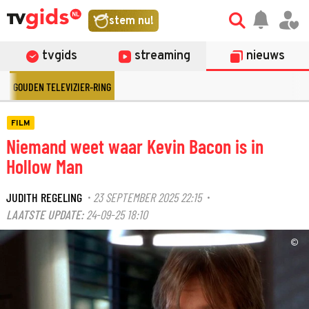
stem nu!
tvgids
streaming
nieuws
GOUDEN TELEVIZIER-RING
FILM
Niemand weet waar Kevin Bacon is in
Hollow Man
JUDITH REGELING
23 SEPTEMBER 2025 22:15
·
·
LAATSTE UPDATE:
24-09-25 18:10
©