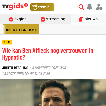
stem nu!
tvgids
streaming
nieuws
GOUDEN TELEVIZIER-RING
FILM
Wie kan Ben Affleck nog vertrouwen in
Hypnotic?
JUDITH REGELING
3 NOVEMBER 2025 13:16
·
·
LAATSTE UPDATE:
03-11-25 21:39
©