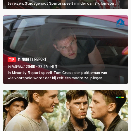
te reizen. Stadsgenoot Sparta speelt minder dan 7 kilometer
verderop. Feyenoord trok de Spaanse spits Nacho Ferri aan van
KVC Westerlo uit België.
MINORITY REPORT
TIP
VANAVOND
20:00 - 22:34
· FILM
In Minority Report speelt Tom Cruise een politieman van
wie voorspeld wordt dat hij zelf een moord zal plegen.