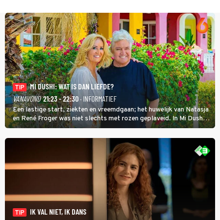
MI DUSHI: WAT IS DAN LIEFDE?
TIP
VANAVOND
21:23 - 22:30
· INFORMATIEF
Een lastige start, ziekten en vreemdgaan; het huwelijk van Natasja
en René Froger was niet slechts met rozen geplaveid. In Mi Dushi:
Wat Is Dan Liefde? neemt Wilfred Genee het showbizzkoppel mee
uit vissen om het over de liefde te hebben.
IK VAL NIET, IK DANS
TIP