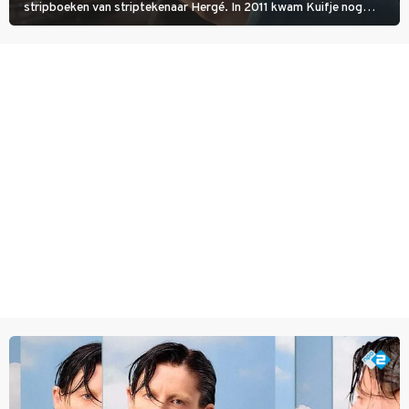
stripboeken van striptekenaar Hergé. In 2011 kwam Kuifje nog
meer tot leven in The Adventures of Tintin van Steven Spielberg.