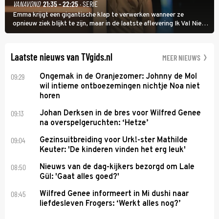
VANAVOND
21:35 - 22:25
· SERIE
Emma krijgt een gigantische klap te verwerken wanneer ze
opnieuw ziek blijkt te zijn, maar in de laatste aflevering Ik Val Niet,
Ik Dans laat ze zien dat ze niet van plan is op te geven, zelfs als ze
daarvoor een ingrijpende operatie moet ondergaan.
Laatste nieuws van TVgids.nl
MEER NIEUWS
09:29
Ongemak in de Oranjezomer: Johnny de Mol
wil intieme ontboezemingen nichtje Noa niet
horen
09:13
Johan Derksen in de bres voor Wilfred Genee
na overspelgeruchten: ‘Hetze’
09:04
Gezinsuitbreiding voor Urk!-ster Mathilde
Keuter: 'De kinderen vinden het erg leuk'
08:50
Nieuws van de dag-kijkers bezorgd om Lale
Gül: 'Gaat alles goed?'
08:45
Wilfred Genee informeert in Mi dushi naar
liefdesleven Frogers: ‘Werkt alles nog?’