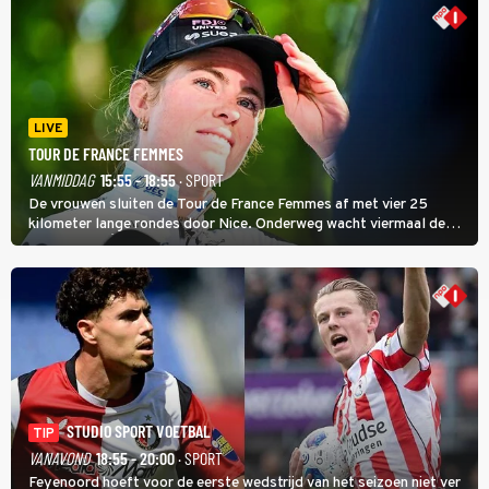
LIVE
TOUR DE FRANCE FEMMES
VANMIDDAG
15:55 - 18:55
· SPORT
De vrouwen sluiten de Tour de France Femmes af met vier 25
kilometer lange rondes door Nice. Onderweg wacht viermaal de
zware Col d'Èze. Aan de finish op de Promenade des Anglais krijgt
de eindwinnaar de laatste gele trui.
STUDIO SPORT VOETBAL
TIP
VANAVOND
18:55 - 20:00
· SPORT
Feyenoord hoeft voor de eerste wedstrijd van het seizoen niet ver