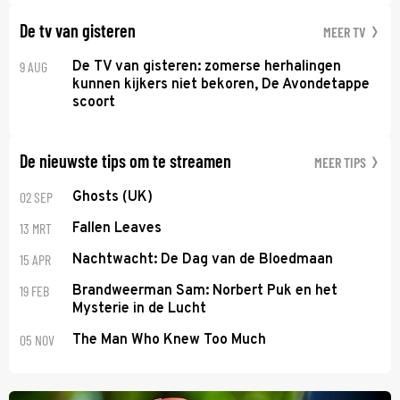
De tv van gisteren
MEER TV
9 AUG
De TV van gisteren: zomerse herhalingen
kunnen kijkers niet bekoren, De Avondetappe
scoort
De nieuwste tips om te streamen
MEER TIPS
02 SEP
Ghosts (UK)
13 MRT
Fallen Leaves
15 APR
Nachtwacht: De Dag van de Bloedmaan
19 FEB
Brandweerman Sam: Norbert Puk en het
Mysterie in de Lucht
05 NOV
The Man Who Knew Too Much