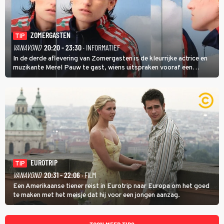
ZOMERGASTEN
TIP
VANAVOND
20:20 - 23:30
· INFORMATIEF
In de derde aflevering van Zomergasten is de kleurrijke actrice en
muzikante Merel Pauw te gast, wiens uitspraken vooraf een
boeiende avond beloven: 'Mijn ideale televisieavond is zoals mijn
identiteit: grenzeloos, absurd en vol angsten'.
EUROTRIP
TIP
VANAVOND
20:31 - 22:06
· FILM
Een Amerikaanse tiener reist in Eurotrip naar Europa om het goed
te maken met het meisje dat hij voor een jongen aanzag.