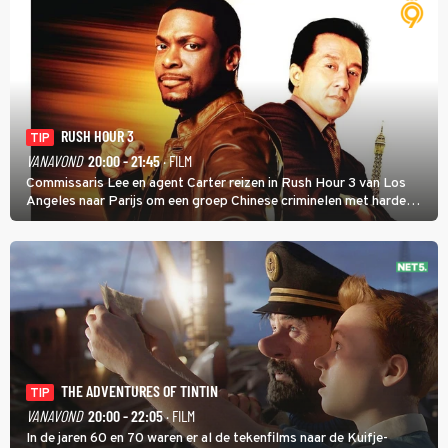
RUSH HOUR 3
TIP
VANAVOND
20:00 - 21:45
· FILM
Commissaris Lee en agent Carter reizen in Rush Hour 3 van Los
Angeles naar Parijs om een groep Chinese criminelen met harde
hand aan te pakken.
THE ADVENTURES OF TINTIN
TIP
VANAVOND
20:00 - 22:05
· FILM
In de jaren 60 en 70 waren er al de tekenfilms naar de Kuifje-