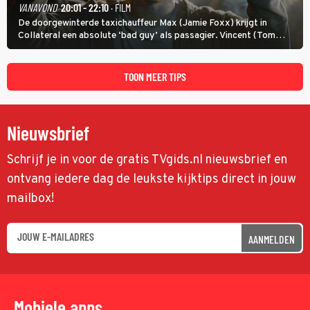
VANAVOND
20:01 - 22:10
· FILM
De doorgewinterde taxichauffeur Max (Jamie Foxx) krijgt in
Collateral een absolute ‘bad guy’ als passagier. Vincent (Tom
Cruise) heeft hem nodig om hem de stad door te loodsen om een
wel heel lugubere reden.
TOON MEER TIPS
Nieuwsbrief
Schrijf je in voor de gratis TVgids.nl nieuwsbrief en
ontvang iedere dag de leukste kijktips direct in jouw
mailbox!
AANMELDEN
Mobiele apps