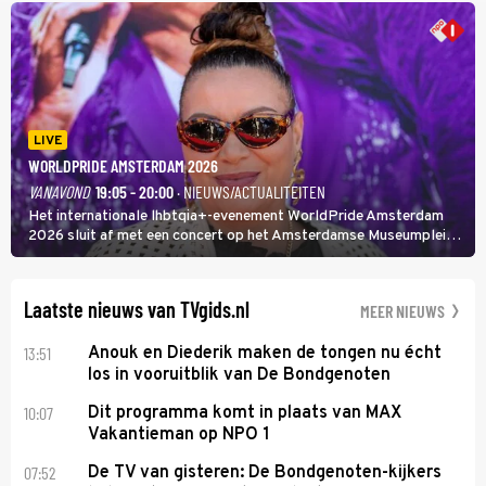
Huijbregts.
LIVE
WORLDPRIDE AMSTERDAM 2026
VANAVOND
19:05 - 20:00
· NIEUWS/ACTUALITEITEN
Het internationale lhbtqia+-evenement WorldPride Amsterdam
2026 sluit af met een concert op het Amsterdamse Museumplein.
Anita Doth is een van de optredende artiesten. In de jaren 90
veroverde ze de wereld als zangeres van 2Unlimited.
Laatste nieuws van TVgids.nl
MEER NIEUWS
13:51
Anouk en Diederik maken de tongen nu écht
los in vooruitblik van De Bondgenoten
10:07
Dit programma komt in plaats van MAX
Vakantieman op NPO 1
07:52
De TV van gisteren: De Bondgenoten-kijkers