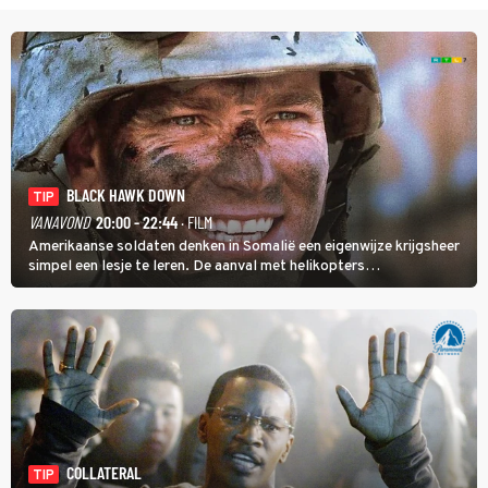
BLACK HAWK DOWN
TIP
VANAVOND
20:00 - 22:44
· FILM
Amerikaanse soldaten denken in Somalië een eigenwijze krijgsheer
simpel een lesje te leren. De aanval met helikopters
verloopt in Black Hawk down dramatisch.
COLLATERAL
TIP