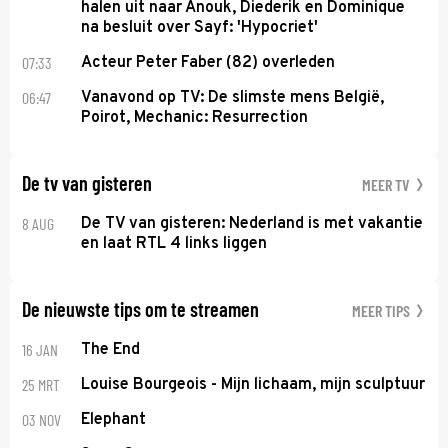
halen uit naar Anouk, Diederik en Dominique
na besluit over Sayf: 'Hypocriet'
07:33
Acteur Peter Faber (82) overleden
06:47
Vanavond op TV: De slimste mens België,
Poirot, Mechanic: Resurrection
De tv van gisteren
MEER TV
8 AUG
De TV van gisteren: Nederland is met vakantie
en laat RTL 4 links liggen
De nieuwste tips om te streamen
MEER TIPS
16 JAN
The End
25 MRT
Louise Bourgeois - Mijn lichaam, mijn sculptuur
03 NOV
Elephant