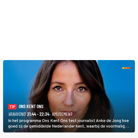
ONS KENT ONS
TIP
VANAVOND
21:44 - 22:34
· AMUSEMENT
In het programma Ons Kent Ons test journalist Anke de Jong hoe
goed zij de gemiddelde Nederlander kent, waarbij de voormalig
hoofdredacteur van modebladen Glamour en Elle het samen met
rapper Keizer opneemt tegen Edson da Graça en Marc-Marie