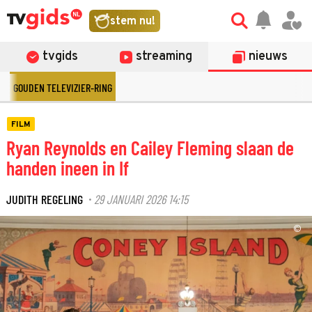
stem nu!
tvgids
streaming
nieuws
GOUDEN TELEVIZIER-RING
FILM
Ryan Reynolds en Cailey Fleming slaan de
handen ineen in If
JUDITH REGELING
29 JANUARI 2026 14:15
·
©