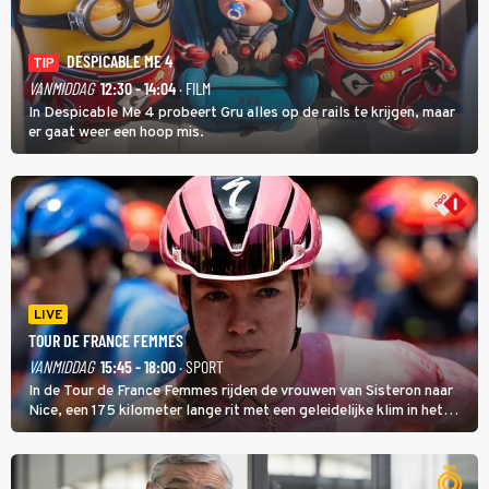
DESPICABLE ME 4
TIP
VANMIDDAG
12:30 - 14:04
· FILM
In Despicable Me 4 probeert Gru alles op de rails te krijgen, maar
er gaat weer een hoop mis.
LIVE
TOUR DE FRANCE FEMMES
VANMIDDAG
15:45 - 18:00
· SPORT
In de Tour de France Femmes rijden de vrouwen van Sisteron naar
Nice, een 175 kilometer lange rit met een geleidelijke klim in het
midden. Dat is mogelijk niet de zwaarste hindernis, dat is de
temperatuur. Het kan in Nice namelijk bloedheet worden.