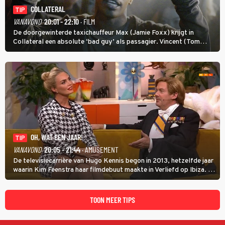
COLLATERAL
TIP
VANAVOND
20:01 - 22:10
· FILM
De doorgewinterde taxichauffeur Max (Jamie Foxx) krijgt in
Collateral een absolute ‘bad guy’ als passagier. Vincent (Tom
Cruise) heeft hem nodig om hem de stad door te loodsen om een
wel heel lugubere reden.
OH, WAT EEN JAAR!
TIP
VANAVOND
20:05 - 21:44
· AMUSEMENT
De televisiecarrière van Hugo Kennis begon in 2013, hetzelfde jaar
waarin Kim Feenstra haar filmdebuut maakte in Verliefd op Ibiza. In
Oh, Wat een Jaar! wordt duidelijk wat ze nog meer weten van het
jaar waarin ze allebei eindtwintigers waren.
TOON MEER TIPS