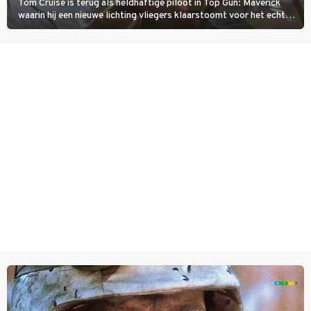
Tom Cruise is terug als heldhaftige piloot in Top Gun: Maverick
waarin hij een nieuwe lichting vliegers klaarstoomt voor het echte
werk.