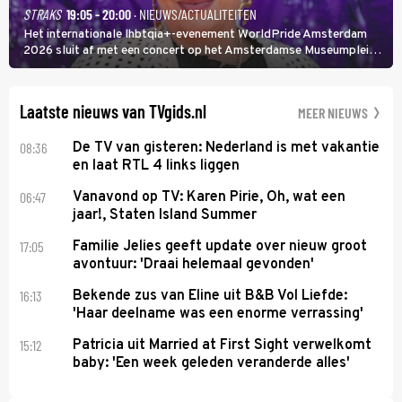
STRAKS
19:05 - 20:00
· NIEUWS/ACTUALITEITEN
Het internationale lhbtqia+-evenement WorldPride Amsterdam
2026 sluit af met een concert op het Amsterdamse Museumplein.
Anita Doth is een van de optredende artiesten. In de jaren 90
veroverde ze de wereld als zangeres van 2Unlimited.
Laatste nieuws van TVgids.nl
MEER NIEUWS
08:36
De TV van gisteren: Nederland is met vakantie
en laat RTL 4 links liggen
06:47
Vanavond op TV: Karen Pirie, Oh, wat een
jaar!, Staten Island Summer
17:05
Familie Jelies geeft update over nieuw groot
avontuur: 'Draai helemaal gevonden'
16:13
Bekende zus van Eline uit B&B Vol Liefde:
'Haar deelname was een enorme verrassing'
15:12
Patricia uit Married at First Sight verwelkomt
baby: 'Een week geleden veranderde alles'