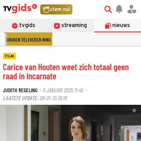
stem nu!
tvgids
streaming
nieuws
GOUDEN TELEVIZIER-RING
FILM
Carice van Houten weet zich totaal geen
raad in Incarnate
JUDITH REGELING
9 JANUARI 2025 11:45
·
·
LAATSTE UPDATE:
09-01-25 19:18
©