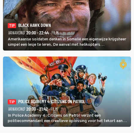
BLACK HAWK DOWN
TIP
VANAVOND
20:00 - 22:44
· FILM
Amerikaanse soldaten denken in Somalië een eigenwijze krijgsheer
simpel een lesje te leren. De aanval met helikopters
verloopt in Black Hawk down dramatisch.
POLICE ACADEMY 4: CITIZENS ON PATROL
TIP
VANAVOND
20:00 - 21:42
· FILM
In Police Academy 4: Citizens on Patrol verzint een
politiecommandant een creatieve oplossing voor het tekort aan
agenten.