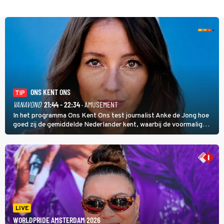
ONS KENT ONS
TIP
VANAVOND
21:44 - 22:34
· AMUSEMENT
In het programma Ons Kent Ons test journalist Anke de Jong hoe
goed zij de gemiddelde Nederlander kent, waarbij de voormalig
hoofdredacteur van modebladen Glamour en Elle het samen met
rapper Keizer opneemt tegen Edson da Graça en Marc-Marie
Huijbregts.
LIVE
WORLDPRIDE AMSTERDAM 2026