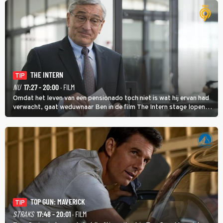
THE INTERN
TIP
NU
17:27 - 20:00
· FILM
Omdat het leven van een pensionado toch niet is wat hij ervan had
verwacht, gaat weduwnaar Ben in de film The Intern stage lopen
bij de hippe webwinkel van Jules, wat een gouden zet blijkt te zijn.
TOP GUN: MAVERICK
TIP
STRAKS
17:48 - 20:01
· FILM