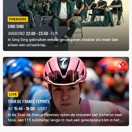
PREMIERE
SING SING
VANAVOND
22:00 - 23:50
· FILM
In Sing Sing gebruiken enkele gevangenen theater als meer dan
alleen een uitlaatklep.
LIVE
TOUR DE FRANCE FEMMES
NU
15:45 - 18:00
· SPORT
In de Tour de France Femmes rijden de vrouwen van Sisteron naar
Nice, een 175 kilometer lange rit met een geleidelijke klim in het
midden. Dat is mogelijk niet de zwaarste hindernis, dat is de
temperatuur. Het kan in Nice namelijk bloedheet worden.