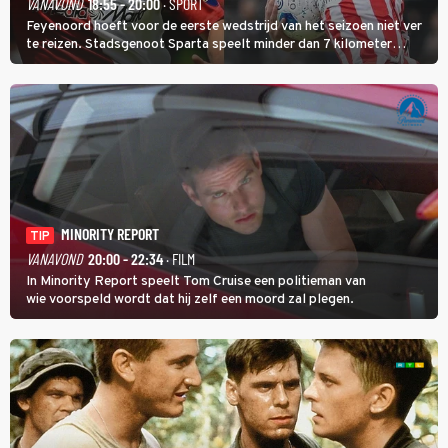
VANAVOND
18:55 - 20:00
· SPORT
Feyenoord hoeft voor de eerste wedstrijd van het seizoen niet ver
te reizen. Stadsgenoot Sparta speelt minder dan 7 kilometer
verderop. Feyenoord trok de Spaanse spits Nacho Ferri aan van
KVC Westerlo uit België.
MINORITY REPORT
TIP
VANAVOND
20:00 - 22:34
· FILM
In Minority Report speelt Tom Cruise een politieman van
wie voorspeld wordt dat hij zelf een moord zal plegen.