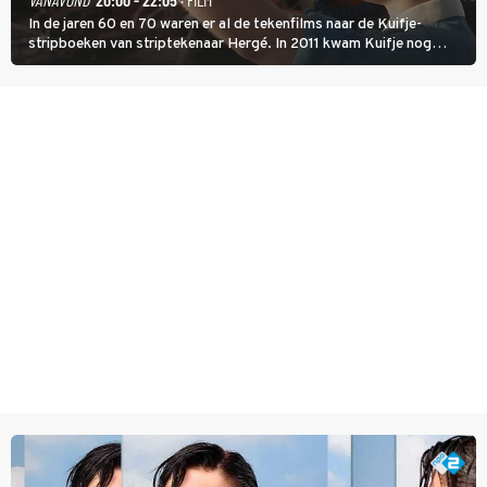
In de jaren 60 en 70 waren er al de tekenfilms naar de Kuifje-
stripboeken van striptekenaar Hergé. In 2011 kwam Kuifje nog
meer tot leven in The Adventures of Tintin van Steven Spielberg.