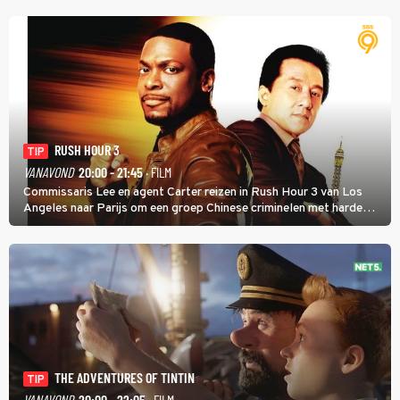
RUSH HOUR 3
TIP
VANAVOND
20:00 - 21:45
· FILM
Commissaris Lee en agent Carter reizen in Rush Hour 3 van Los
Angeles naar Parijs om een groep Chinese criminelen met harde
hand aan te pakken.
THE ADVENTURES OF TINTIN
TIP
VANAVOND
20:00 - 22:05
· FILM