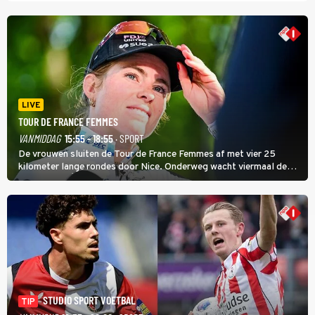
LIVE
TOUR DE FRANCE FEMMES
VANMIDDAG
15:55 - 18:55
· SPORT
De vrouwen sluiten de Tour de France Femmes af met vier 25
kilometer lange rondes door Nice. Onderweg wacht viermaal de
zware Col d'Èze. Aan de finish op de Promenade des Anglais krijgt
de eindwinnaar de laatste gele trui.
STUDIO SPORT VOETBAL
TIP