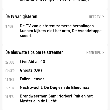
liefdesleven Frogers: ‘Werkt alles nog?’
De tv van gisteren
MEER TV
9 AUG
De TV van gisteren: zomerse herhalingen
kunnen kijkers niet bekoren, De Avondetappe
scoort
De nieuwste tips om te streamen
MEER TIPS
29 JUL
Live Aid at 40
02 SEP
Ghosts (UK)
13 MRT
Fallen Leaves
15 APR
Nachtwacht: De Dag van de Bloedmaan
19 FEB
Brandweerman Sam: Norbert Puk en het
Mysterie in de Lucht