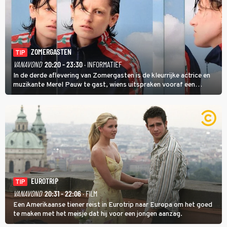
ZOMERGASTEN
TIP
VANAVOND
20:20 - 23:30
· INFORMATIEF
In de derde aflevering van Zomergasten is de kleurrijke actrice en
muzikante Merel Pauw te gast, wiens uitspraken vooraf een
boeiende avond beloven: 'Mijn ideale televisieavond is zoals mijn
identiteit: grenzeloos, absurd en vol angsten'.
EUROTRIP
TIP
VANAVOND
20:31 - 22:06
· FILM
Een Amerikaanse tiener reist in Eurotrip naar Europa om het goed
te maken met het meisje dat hij voor een jongen aanzag.