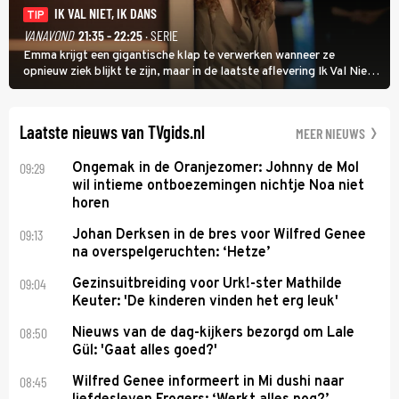
IK VAL NIET, IK DANS
TIP
VANAVOND
21:35 - 22:25
· SERIE
Emma krijgt een gigantische klap te verwerken wanneer ze
opnieuw ziek blijkt te zijn, maar in de laatste aflevering Ik Val Niet,
Ik Dans laat ze zien dat ze niet van plan is op te geven, zelfs als ze
daarvoor een ingrijpende operatie moet ondergaan.
Laatste nieuws van TVgids.nl
MEER NIEUWS
09:29
Ongemak in de Oranjezomer: Johnny de Mol
wil intieme ontboezemingen nichtje Noa niet
horen
09:13
Johan Derksen in de bres voor Wilfred Genee
na overspelgeruchten: ‘Hetze’
09:04
Gezinsuitbreiding voor Urk!-ster Mathilde
Keuter: 'De kinderen vinden het erg leuk'
08:50
Nieuws van de dag-kijkers bezorgd om Lale
Gül: 'Gaat alles goed?'
08:45
Wilfred Genee informeert in Mi dushi naar