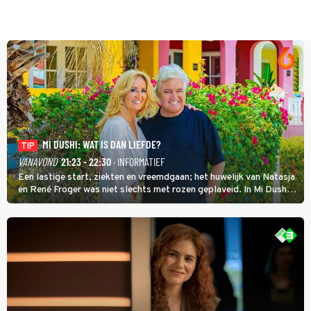
MI DUSHI: WAT IS DAN LIEFDE?
TIP
VANAVOND
21:23 - 22:30
· INFORMATIEF
Een lastige start, ziekten en vreemdgaan; het huwelijk van Natasja
en René Froger was niet slechts met rozen geplaveid. In Mi Dushi:
Wat Is Dan Liefde? neemt Wilfred Genee het showbizzkoppel mee
uit vissen om het over de liefde te hebben.