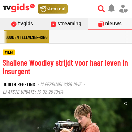
stem nu!
tvgids
streaming
nieuws
GOUDEN TELEVIZIER-RING
FILM
Shailene Woodley strijdt voor haar leven in
Insurgent
JUDITH REGELING
12 FEBRUARI 2026 16:15
·
·
LAATSTE UPDATE:
13-02-26 10:04
©