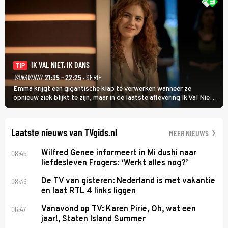
IK VAL NIET, IK DANS
TIP
VANAVOND
21:35 - 22:25
· SERIE
Emma krijgt een gigantische klap te verwerken wanneer ze
opnieuw ziek blijkt te zijn, maar in de laatste aflevering Ik Val Niet,
Ik Dans laat ze zien dat ze niet van plan is op te geven, zelfs als ze
daarvoor een ingrijpende operatie moet ondergaan.
Laatste nieuws van TVgids.nl
MEER NIEUWS
08:45
Wilfred Genee informeert in Mi dushi naar
liefdesleven Frogers: ‘Werkt alles nog?’
08:36
De TV van gisteren: Nederland is met vakantie
en laat RTL 4 links liggen
06:47
Vanavond op TV: Karen Pirie, Oh, wat een
jaar!, Staten Island Summer