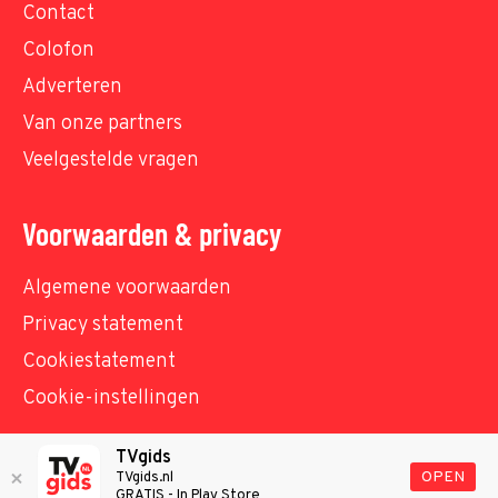
Contact
Colofon
Adverteren
Van onze partners
Veelgestelde vragen
Voorwaarden & privacy
Algemene voorwaarden
Privacy statement
Cookiestatement
Cookie-instellingen
TVgids
© TVgids.nl 2026 - All rights reserved. No text and
OPEN
TVgids.nl
GRATIS - In Play Store