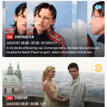
ZOMERGASTEN
TIP
VANAVOND
20:20 - 23:30
· INFORMATIEF
In de derde aflevering van Zomergasten is de kleurrijke actrice en
muzikante Merel Pauw te gast, wiens uitspraken vooraf een
boeiende avond beloven: 'Mijn ideale televisieavond is zoals mijn
identiteit: grenzeloos, absurd en vol angsten'.
EUROTRIP
TIP
VANAVOND
20:31 - 22:06
· FILM