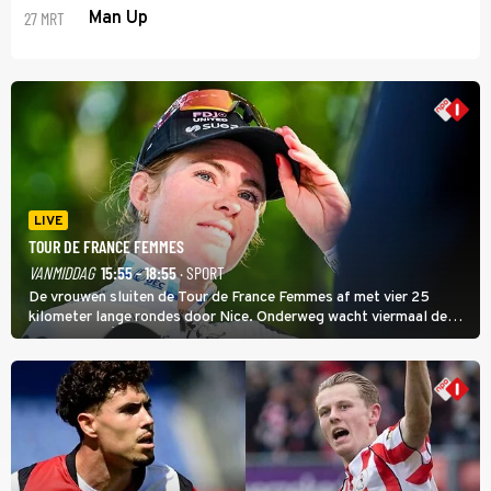
27 MRT
Man Up
LIVE
TOUR DE FRANCE FEMMES
VANMIDDAG
15:55 - 18:55
· SPORT
De vrouwen sluiten de Tour de France Femmes af met vier 25
kilometer lange rondes door Nice. Onderweg wacht viermaal de
zware Col d'Èze. Aan de finish op de Promenade des Anglais krijgt
de eindwinnaar de laatste gele trui.