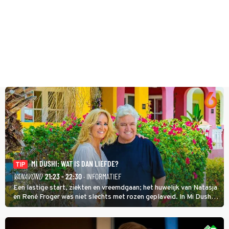
MI DUSHI: WAT IS DAN LIEFDE?
TIP
VANAVOND
21:23 - 22:30
· INFORMATIEF
Een lastige start, ziekten en vreemdgaan; het huwelijk van Natasja
en René Froger was niet slechts met rozen geplaveid. In Mi Dushi:
Wat Is Dan Liefde? neemt Wilfred Genee het showbizzkoppel mee
uit vissen om het over de liefde te hebben.