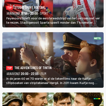
STUDIO SPORT VOETBAL
TIP
VANAVOND
18:55 - 20:00
· SPORT
Feyenoord hoeft voor de eerste wedstrijd van het seizoen niet ver
te reizen. Stadsgenoot Sparta speelt minder dan 7 kilometer
verderop. Feyenoord trok de Spaanse spits Nacho Ferri aan van
KVC Westerlo uit België.
THE ADVENTURES OF TINTIN
TIP
VANAVOND
20:00 - 22:05
· FILM
In de jaren 60 en 70 waren er al de tekenfilms naar de Kuifje-
stripboeken van striptekenaar Hergé. In 2011 kwam Kuifje nog
meer tot leven in The Adventures of Tintin van Steven Spielberg.