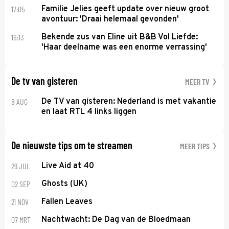
17:05
Familie Jelies geeft update over nieuw groot
avontuur: 'Draai helemaal gevonden'
16:13
Bekende zus van Eline uit B&B Vol Liefde:
'Haar deelname was een enorme verrassing'
De tv van gisteren
MEER TV
8 AUG
De TV van gisteren: Nederland is met vakantie
en laat RTL 4 links liggen
De nieuwste tips om te streamen
MEER TIPS
29 JUL
Live Aid at 40
02 SEP
Ghosts (UK)
21 NOV
Fallen Leaves
07 MRT
Nachtwacht: De Dag van de Bloedmaan