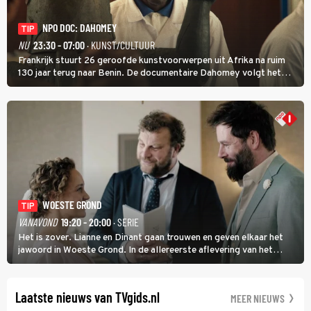
NPO DOC: DAHOMEY
TIP
NU
23:30 - 07:00
· KUNST/CULTUUR
Frankrijk stuurt 26 geroofde kunstvoorwerpen uit Afrika na ruim
130 jaar terug naar Benin. De documentaire Dahomey volgt het
transport en toont de aankomst. Inwoners van Benin bespreken de
betekenis van de teruggave.
WOESTE GROND
TIP
VANAVOND
19:20 - 20:00
· SERIE
Het is zover. Lianne en Dinant gaan trouwen en geven elkaar het
jawoord in Woeste Grond. In de allereerste aflevering van het
eerste seizoen kwam Lianne vanuit de Randstad naar Twente. Daar
is ze inmiddels helemaal op haar plek.
Laatste nieuws van TVgids.nl
MEER NIEUWS