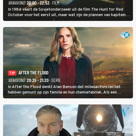
VANAVOND
20:00 - 22:52
· FILM
In 1984 vaart de Sovjetonderzeeër uit de film The Hunt for Red
October voor het eerst uit, maar wat zijn de plannen van kapitein
Marko Ramius?
AFTER THE FLOOD
TIP
VANAVOND
20:25 - 21:20
· SERIE
In After the Flood denkt Alan Benson dat milieuactivisten het
hebben gemunt op zijn familie en hun chemiefabriek. Als een
brandende boodschap in het veen de boel op scherp zet, besluit
Jo Marshall de jonge Finn Allen aan de tand te voelen.