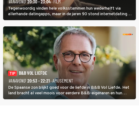
VANAVOND
20:30 - 23:04
· FILM
Tegenwoordig vinden hele volksstammen hun wederhelft via
allerhande datingapps, maar in de jaren 90 stond internetdating
nog in de kinderschoenen. In de film You've Got Mail zie je dat
terug.
B&B VOL LIEFDE
TIP
VANAVOND
20:53 - 22:21
· AMUSEMENT
De Spaanse zon blijkt goed voor de liefde in B&B Vol Liefde. Het
land bracht al veel moois voor eerdere B&B-eigenaren en hun
partners. Ook Paul runt zijn gastenverblijf in Spanje. De 62-jarige
weduwnaar stuurt aan op een nieuw hoofdstuk.