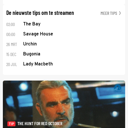
De nieuwste tips om te streamen
MEER TIPS
02:00
The Bay
00:00
Savage House
26 MRT
Urchin
15 DEC
Bugonia
20 JUL
Lady Macbeth
THE HUNT FOR RED OCTOBER
TIP