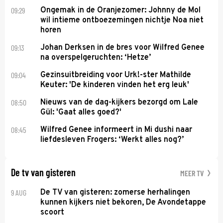
09:29
Ongemak in de Oranjezomer: Johnny de Mol
wil intieme ontboezemingen nichtje Noa niet
horen
09:13
Johan Derksen in de bres voor Wilfred Genee
na overspelgeruchten: ‘Hetze’
09:04
Gezinsuitbreiding voor Urk!-ster Mathilde
Keuter: 'De kinderen vinden het erg leuk'
08:50
Nieuws van de dag-kijkers bezorgd om Lale
Gül: 'Gaat alles goed?'
08:45
Wilfred Genee informeert in Mi dushi naar
liefdesleven Frogers: ‘Werkt alles nog?’
De tv van gisteren
MEER TV
9 AUG
De TV van gisteren: zomerse herhalingen
kunnen kijkers niet bekoren, De Avondetappe
scoort