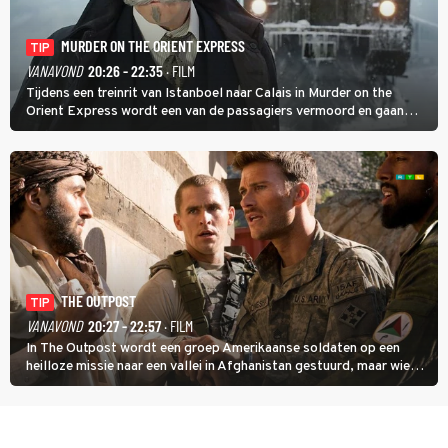
MURDER ON THE ORIENT EXPRESS
TIP
VANAVOND
20:26 - 22:35
· FILM
Tijdens een treinrit van Istanboel naar Calais in Murder on the
Orient Express wordt een van de passagiers vermoord en gaan
detective Hercule Poirot en zijn snor uitzoeken wie van de andere
treinreizigers de dader is.
THE OUTPOST
TIP
VANAVOND
20:27 - 22:57
· FILM
In The Outpost wordt een groep Amerikaanse soldaten op een
heilloze missie naar een vallei in Afghanistan gestuurd, maar wie
overleeft daar een aanval?