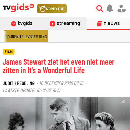
stem nu!
tvgids
streaming
nieuws
GOUDEN TELEVIZIER-RING
FILM
James Stewart ziet het even niet meer
zitten in It's a Wonderful Life
JUDITH REGELING
10 DECEMBER 2025 08:16
·
·
LAATSTE UPDATE:
10-12-25 16:31
©