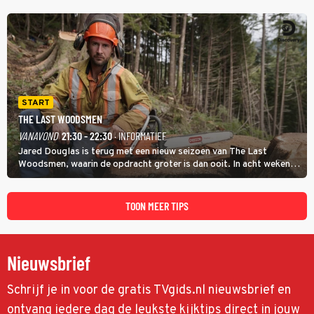
speler gaat direct door naar de finaleweek.
START
THE LAST WOODSMEN
VANAVOND
21:30 - 22:30
· INFORMATIEF
Jared Douglas is terug met een nieuw seizoen van The Last
Woodsmen, waarin de opdracht groter is dan ooit. In acht weken
tijd probeert hij een miljoen dollar bij elkaar te vergaren om de
toekomst van het houthakkersbedrijf te verzekeren.
TOON MEER TIPS
Nieuwsbrief
Schrijf je in voor de gratis TVgids.nl nieuwsbrief en
ontvang iedere dag de leukste kijktips direct in jouw