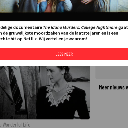
 kerstgeluk gebruiken in It's a
:16
LAATSTE UPDATE:
10-12-25 16:32
·
edelige documentaire
The Idaho Murders: College Nightmare
gaat
n de gruwelijkste moordzaken van de laatste jaren en is een
chte hit op Netflix. Wij vertellen je waarom!
©
LEES MEER
Meer nieuws v
a Wonderful Life