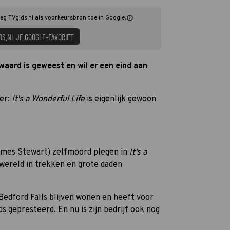
Voeg TVgids.nl als voorkeursbron toe in Google.
DS.NL JE GOOGLE-FAVORIET
waard is geweest en wil er een eind aan
ker:
It's a Wonderful Life
is eigenlijk gewoon
ames Stewart) zelfmoord plegen in
It's a
e wereld in trekken en grote daden
je Bedford Falls blijven wonen en heeft voor
s gepresteerd. En nu is zijn bedrijf ook nog