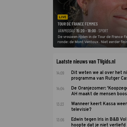
LIVE
TOUR DE FRANCE FEMMES
VANMIDDAG
15:20 - 18:00
· SPORT
De vrouwen rijden in de Tour de France 
ronde: de Mont Ventoux. Niet eerder fin
uit de buitencategorie. De aanloop naar d
Laatste nieuws van TVgids.nl
14:09
Dit weten we al over het 
programma van Rutger Ca
14:04
De Oranjezomer: 'Koopzeg
AH maakt de mensen boos
13:23
Wanneer keert Kassa weer
televisie?
13:06
Edwin tegen Iris in B&B Vol 
hoopte dat je niet verlief