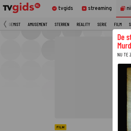
tvgids
streaming
n
N
GEMIST
AMUSEMENT
STERREN
REALITY
SERIE
FILM
S
De s
Murd
NU TE 
FILM