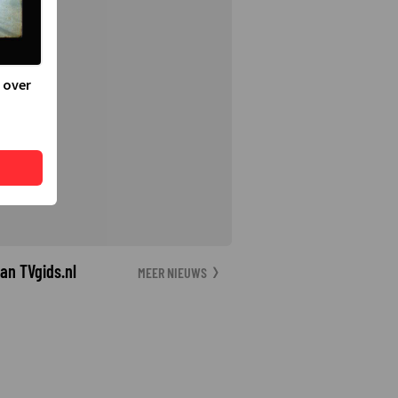
 over
an TVgids.nl
MEER NIEUWS