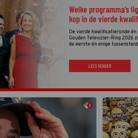
Welke programma's li
kop in de vierde kwali
De vierde kwalificatieronde én
Gouden Televizier-Ring 2026 zij
de eerste én enige tussenstand
LEES VERDER