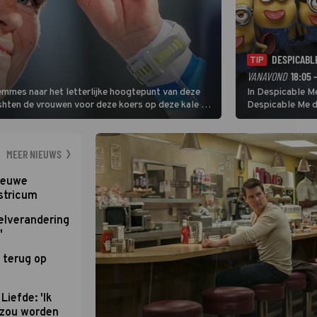
DESPICABL
TIP
VANAVOND
18:05 
Femmes naar het letterlijke hoogtepunt van deze
In Despicable Me
ishten de vrouwen voor deze koers op deze kale col
Despicable Me d
e slotklim is vlak.
Agnes de overst
dat pad weet te 
MEER NIEUWS
nieuwe
stricum
elverandering
'
 terug op
Liefde: 'Ik
d zou worden