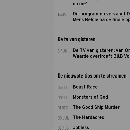
op me'
13:04
Dit programma vervangt D
Mens België na de finale o
De tv van gisteren
6 AUG
De TV van gisteren: Van O
Waarde overtroeft B&B Vol
De nieuwste tips om te streamen
05:00
Beast Race
00:00
Monsters of God
01 DEC
The Good Ship Murder
08 JUL
The Hardacres
07 AUG
Jobless