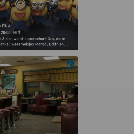
E ME 3
- 20:00
· FILM
 3 zien we of superschurk Gru, die in
ankzij weesmeisjes Margo, Edith en
ap naar het rechte pad maakte, ook op
blijven.