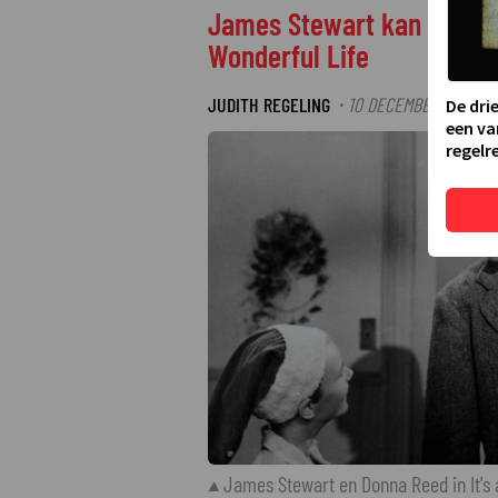
James Stewart kan wel wat
Wonderful Life
JUDITH REGELING
10 DECEMBER 2025 08
·
De dri
een va
regelre
James Stewart en Donna Reed in It's 