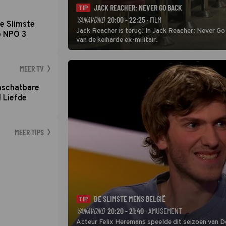
JACK REACHER: NEVER GO BACK
TIP
VANAVOND
20:00 - 22:25
· FILM
e Slimste
Jack Reacher is terug! In Jack Reacher: Never Go
p NPO 3
van de keiharde ex-militair.
MEER TV
nschatbare
 Liefde
MEER TIPS
DE SLIMSTE MENS BELGIË
TIP
VANAVOND
20:20 - 21:40
· AMUSEMENT
Acteur Felix Heremans speelde dit seizoen van De