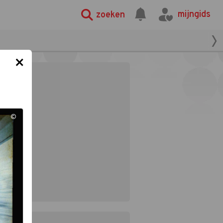
mijngids
zoeken
×
©