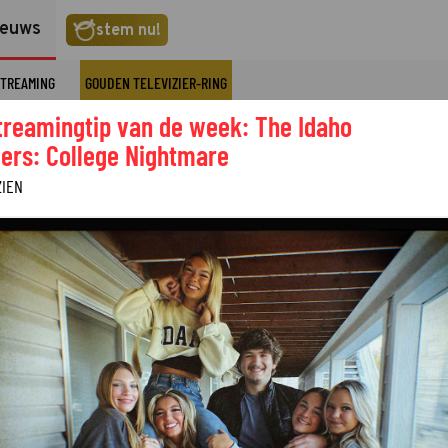
ieuws
stem nu!
TREAMING
GOUDEN TELEVIZIER-RING
treamingtip van de week: The Idaho
ers: College Nightmare
ZIEN