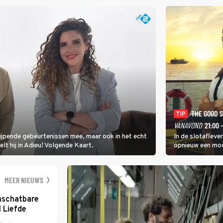
THE GOOD 
TIP
VANAVOND
21:00 
rijpende gebeurtenissen mee, maar ook in het echt
In de slotafleve
elt hij in Adieu! Volgende Kaart.
opnieuw een moo
waarbij dit keer
kapitein Marlowe 
MEER NIEUWS
nschatbare
 Liefde