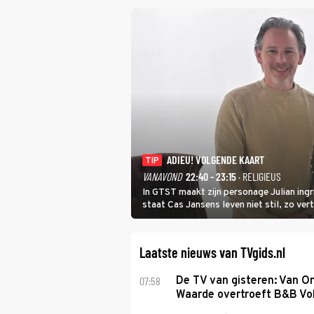
ADIEU! VOLGENDE KAART
TIP
VANAVOND
22:40 - 23:15
· RELIGIEUS
In GTST maakt zijn personage Julian ing
staat Cas Jansens leven niet stil, zo vert
Laatste nieuws van TVgids.nl
07:58
De TV van gisteren: Van O
Waarde overtroeft B&B Vol