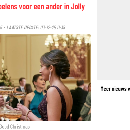
oelens voor een ander in Jolly
5
LAATSTE UPDATE:
03-12-25 11:38
·
©
Meer nieuws v
 Good Christmas