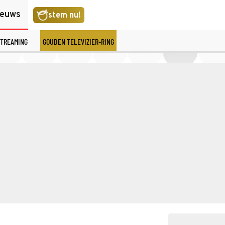
ieuws
stem nu!
TREAMING
GOUDEN TELEVIZIER-RING