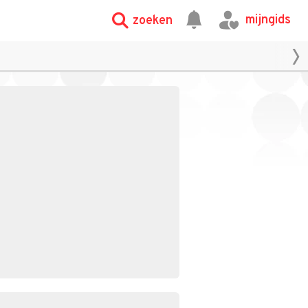
mijngids
zoeken