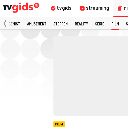
tvgids
streaming
n
N
GEMIST
AMUSEMENT
STERREN
REALITY
SERIE
FILM
S
FILM