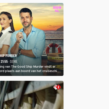
SHIP MURDER
- 21:55
· SERIE
ring van The Good Ship Murder vindt er
rd plaats aan boord van het cruiseschip,
 een bemanningslid het slachtoffer is en
de dader lijkt te zijn.