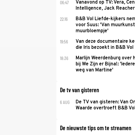
06:47
Vanavond op TV: Vera, Cen
Intelligence, Jack Reacher
22:16
B&B Vol Liefde-kijkers ne
voor Suus: 'Van muurkunst
muurbloempje'
19:56
Van deze documentaire ke
die Iris bezoekt in B&B Vol
18:36
Marlijn Weerdenburg over 
bij We Zijn er Bijna!: 'Iede
weg van Martine'
De tv van gisteren
6 AUG
De TV van gisteren: Van O
Waarde overtroeft B&B Vol
De nieuwste tips om te streamen