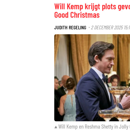
Will Kemp krijgt plots gev
Good Christmas
JUDITH REGELING
2 DECEMBER 2025 15:1
·
Will Kemp en Reshma Shetty in Jolly