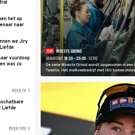
tral
men het op
enaar naar
nnen we Jiry
 Liefde
WOESTE GROND
TIP
haar vuurdoop
VANAVOND
19:20 - 20:00
· SERIE
reen was zo
De serie Woeste Grond wordt opgenomen in een l
Twente. Het melkveebedrijf met 160 koeien moest 
2000-gebied ligt. In de serie heerst er een gevaar
MEER TV
nschatbare
 Liefde
MEER TIPS