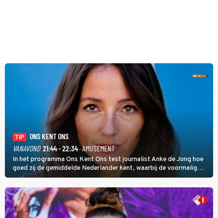
ONS KENT ONS
TIP
VANAVOND
21:44 - 22:34
· AMUSEMENT
In het programma Ons Kent Ons test journalist Anke de Jong hoe
goed zij de gemiddelde Nederlander kent, waarbij de voormalig
hoofdredacteur van modebladen Glamour en Elle het samen met
rapper Keizer opneemt tegen Edson da Graça en Marc-Marie
Huijbregts.