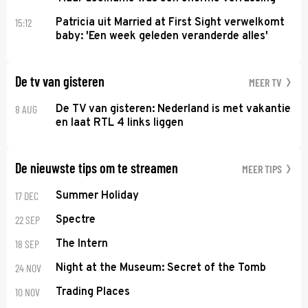
15:12
Patricia uit Married at First Sight verwelkomt
baby: 'Een week geleden veranderde alles'
De tv van gisteren
MEER TV
8 AUG
De TV van gisteren: Nederland is met vakantie
en laat RTL 4 links liggen
De nieuwste tips om te streamen
MEER TIPS
17 DEC
Summer Holiday
22 SEP
Spectre
18 SEP
The Intern
24 NOV
Night at the Museum: Secret of the Tomb
10 NOV
Trading Places