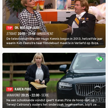
OH, WAT EEN JAAR!
TIP
STRAKS
20:05 - 21:44
· AMUSEMENT
De televisiecarrière van Hugo Kennis begon in 2013, hetzelfde jaar
waarin Kim Feenstra haar filmdebuut maakte in Verliefd op Ibiza. In
Oh, Wat een Jaar! wordt duidelijk wat ze nog meer weten van het
jaar waarin ze allebei eindtwintigers waren.
KAREN PIRIE
TIP
VANAVOND
20:25 - 22:00
· SERIE
Na een schokkende vondst geeft Karen Pirie de hoop niet op.
Terwijl Catriona's ouders het onderzoek tegenwerken, blijft ze