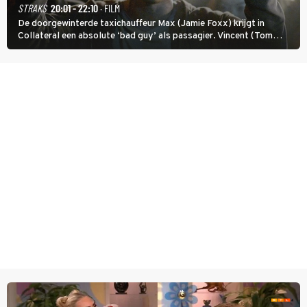
STRAKS
20:01 - 22:10
· FILM
De doorgewinterde taxichauffeur Max (Jamie Foxx) krijgt in
Collateral een absolute ‘bad guy’ als passagier. Vincent (Tom
Cruise) heeft hem nodig om hem de stad door te loodsen om een
wel heel lugubere reden.