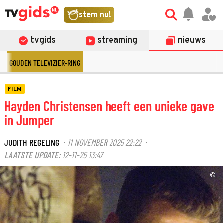
stem nu!
tvgids
streaming
nieuws
GOUDEN TELEVIZIER-RING
FILM
Hayden Christensen heeft een unieke gave
in Jumper
JUDITH REGELING
11 NOVEMBER 2025 22:22
·
·
LAATSTE UPDATE:
12-11-25 13:47
©