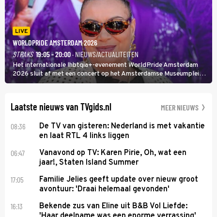
LIVE
WORLDPRIDE AMSTERDAM 2026
STRAKS
19:05 - 20:00
· NIEUWS/ACTUALITEITEN
Het internationale lhbtqia+-evenement WorldPride Amsterdam
2026 sluit af met een concert op het Amsterdamse Museumplein.
Anita Doth is een van de optredende artiesten. In de jaren 90
veroverde ze de wereld als zangeres van 2Unlimited.
Laatste nieuws van TVgids.nl
MEER NIEUWS
08:36
De TV van gisteren: Nederland is met vakantie
en laat RTL 4 links liggen
06:47
Vanavond op TV: Karen Pirie, Oh, wat een
jaar!, Staten Island Summer
17:05
Familie Jelies geeft update over nieuw groot
avontuur: 'Draai helemaal gevonden'
16:13
Bekende zus van Eline uit B&B Vol Liefde:
'Haar deelname was een enorme verrassing'