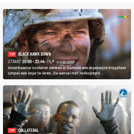
BLACK HAWK DOWN
TIP
STRAKS
20:00 - 22:44
· FILM
Amerikaanse soldaten denken in Somalië een eigenwijze krijgsheer
simpel een lesje te leren. De aanval met helikopters
verloopt in Black Hawk down dramatisch.
COLLATERAL
TIP