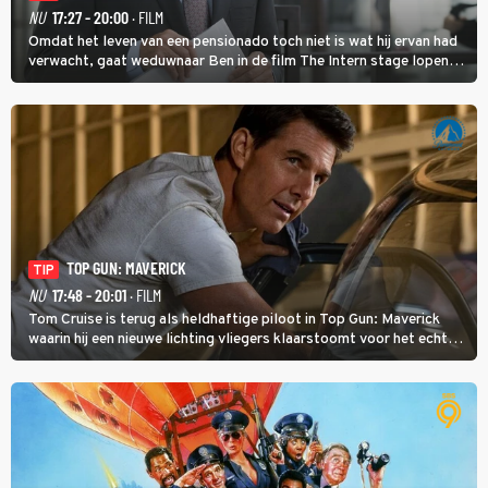
NU
17:27 - 20:00
· FILM
Omdat het leven van een pensionado toch niet is wat hij ervan had
verwacht, gaat weduwnaar Ben in de film The Intern stage lopen
bij de hippe webwinkel van Jules, wat een gouden zet blijkt te zijn.
TOP GUN: MAVERICK
TIP
NU
17:48 - 20:01
· FILM
Tom Cruise is terug als heldhaftige piloot in Top Gun: Maverick
waarin hij een nieuwe lichting vliegers klaarstoomt voor het echte
werk.