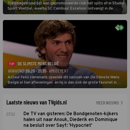
Traditiegetrouw bijt een gepromoveerde club het spits af in Studio
Sport Voetbal, waarbij SC Cambuur Excelsior ontvangt in de
eerste wedstrijd van het nieuwe Eredivisieseizoen. De nieuwe
oefenmeester is Johan Plat en hij wil aanvallend voetballen.
DE SLIMSTE MENS BELGIË
TIP
VANAVOND
20:20 - 21:35
· AMUSEMENT
Acteur Felix Heremans speelde dit seizoen van De Slimste Mens
België al tien afleveringen en hij is dan ook de grote favoriet in
deze seizoensfinale. En er is Nederlandse inbreng, want komiek
Soundos El Ahmadi neemt plaats aan de jurytafel.
Laatste nieuws van TVgids.nl
MEER NIEUWS
07:52
De TV van gisteren: De Bondgenoten-kijkers
halen uit naar Anouk, Diederik en Dominique
na besluit over Sayf: 'Hypocriet'