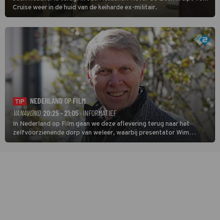
Cruise weer in de huid van de keiharde ex-militair.
NEDERLAND OP FILM
TIP
VANAVOND
20:25 - 21:05
· INFORMATIEF
In Nederland op Film gaan we deze aflevering terug naar het
zelfvoorzienende dorp van weleer, waarbij presentator Wim
Daniëls de kijkers meeneemt op reis door de tijd aan de hand van
unieke amateurbeelden uit verschillende decennia. (HH)