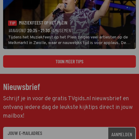
MUZIEKFEEST OP HET PLEIN
TIP
VANAVOND
20:35 - 21:30
· AMUSEMENT
Tijdens het Muziekfeest op het Plein zingen veel artiesten op de
Melkmarkt in Zwolle, waar er nauwelijks tijd is voor applaus. De
grootste namen zijn André Hazes, Jannes, René Froger en
natuurlijk Rutger van Barneveld met zijn hit Zwoele Zomernachten.
TOON MEER TIPS
Nieuwsbrief
Schrijf je in voor de gratis TVgids.nl nieuwsbrief en
ontvang iedere dag de leukste kijktips direct in jouw
mailbox!
AANMELDEN