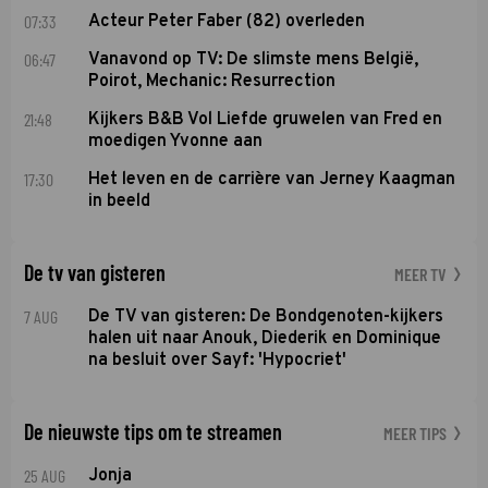
07:33
Acteur Peter Faber (82) overleden
06:47
Vanavond op TV: De slimste mens België,
Poirot, Mechanic: Resurrection
21:48
Kijkers B&B Vol Liefde gruwelen van Fred en
moedigen Yvonne aan
17:30
Het leven en de carrière van Jerney Kaagman
in beeld
De tv van gisteren
MEER TV
7 AUG
De TV van gisteren: De Bondgenoten-kijkers
halen uit naar Anouk, Diederik en Dominique
na besluit over Sayf: 'Hypocriet'
De nieuwste tips om te streamen
MEER TIPS
25 AUG
Jonja