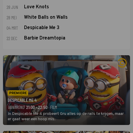
28 JUN
Love Knots
28 MEI
White Balls on Walls
04 MRT
Despicable Me 3
22 DEC
Barbie Dreamtopia
PREMIERE
DESPICABLE ME 4
VANAVOND
21:00 - 22:50
· FILM
In Despicable Me 4 probeert Gru alles op de rails te krijgen, maar
er gaat weer een hoop mis.