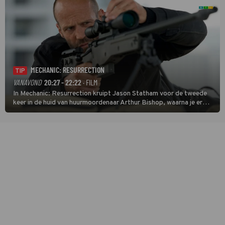
MECHANIC: RESURRECTION
TIP
VANAVOND
20:27 - 22:22
· FILM
In Mechanic: Resurrection kruipt Jason Statham voor de tweede
keer in de huid van huurmoordenaar Arthur Bishop, waarna je er
donder op kunt zeggen dat er van Bishops geplande pensioen niet
veel terechtkomt.