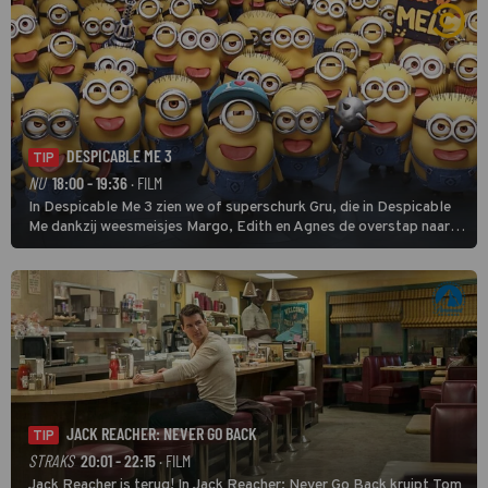
DESPICABLE ME 3
TIP
NU
18:00 - 19:36
· FILM
In Despicable Me 3 zien we of superschurk Gru, die in Despicable
Me dankzij weesmeisjes Margo, Edith en Agnes de overstap naar
het rechte pad maakte, ook op dat pad weet te blijven.
JACK REACHER: NEVER GO BACK
TIP
STRAKS
20:01 - 22:15
· FILM
Jack Reacher is terug! In Jack Reacher: Never Go Back kruipt Tom