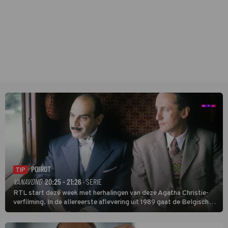
POIROT
TIP
VANAVOND
20:25 - 21:26
· SERIE
RTL start deze week met herhalingen van deze Agatha Christie-
verfilming. In de allereerste aflevering uit 1989 gaat de Belgische
speurder op zoek naar een vermiste kok. Poirot raakt al snel
verwikkeld in een moordzaak. (HH)