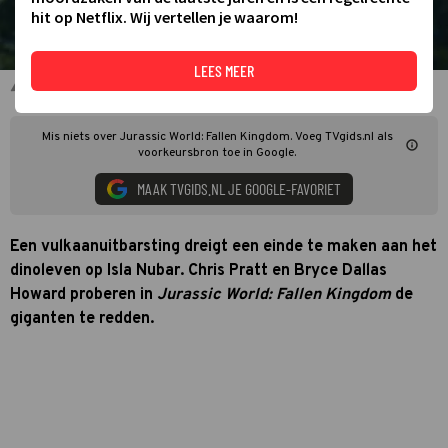
hit op Netflix. Wij vertellen je waarom!
LEES MEER
Chris Pratt als Owen Grady in Jurassic World: Fallen Kingdom
Mis niets over Jurassic World: Fallen Kingdom. Voeg TVgids.nl als
voorkeursbron toe in Google.
MAAK TVGIDS.NL JE GOOGLE-FAVORIET
Een vulkaanuitbarsting dreigt een einde te maken aan het
dinoleven op Isla Nubar. Chris Pratt en Bryce Dallas
Howard proberen in
Jurassic World: Fallen Kingdom
de
giganten te redden.