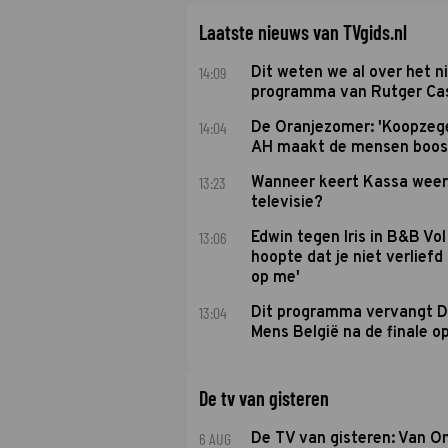
Laatste nieuws van TVgids.nl
14:09
Dit weten we al over het 
programma van Rutger Ca
14:04
De Oranjezomer: 'Koopzeg
AH maakt de mensen boos
13:23
Wanneer keert Kassa weer
televisie?
13:06
Edwin tegen Iris in B&B Vol 
hoopte dat je niet verlief
op me'
13:04
Dit programma vervangt D
Mens België na de finale o
De tv van gisteren
6 AUG
De TV van gisteren: Van O