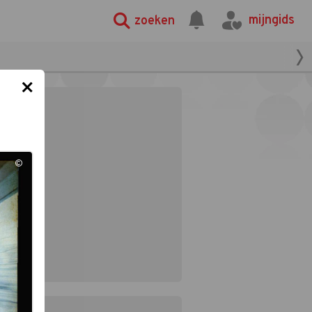
mijngids
zoeken
×
©