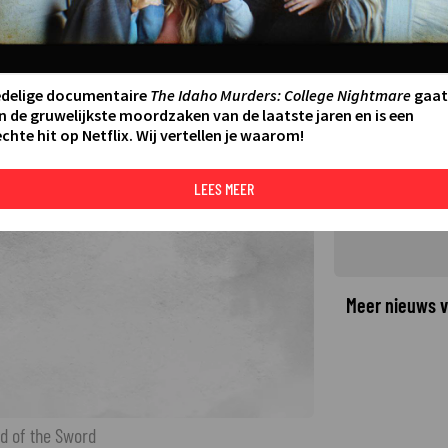
ing Arthur: Legend of the
land?
LAATSTE UPDATE:
09-01-26 09:37
·
edelige documentaire
The Idaho Murders: College Nightmare
gaat
n de gruwelijkste moordzaken van de laatste jaren en is een
chte hit op Netflix. Wij vertellen je waarom!
©
LEES MEER
Meer nieuws v
d of the Sword