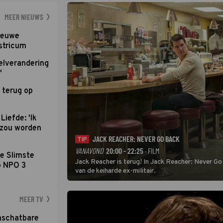
dat pad weet te 
MEER NIEUWS
nieuwe
stricum
elverandering
'
 terug op
Liefde: 'Ik
d zou worden
JACK REACHER: NEVER GO BACK
TIP
VANAVOND
20:00 - 22:25
· FILM
e Slimste
Jack Reacher is terug! In Jack Reacher: Never Go
p NPO 3
van de keiharde ex-militair.
MEER TV
nschatbare