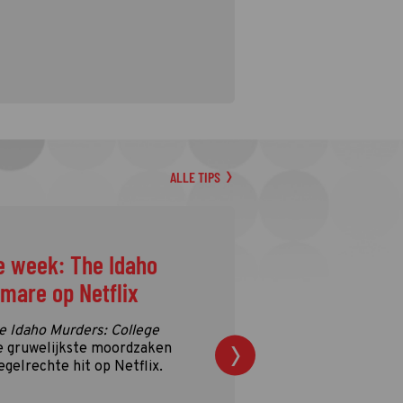
ALLE TIPS
e week: The Idaho
tmare op Netflix
e Idaho Murders: College
e gruwelijkste moordzaken
egelrechte hit op Netflix.