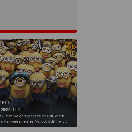
E ME 3
- 20:00
· FILM
 3 zien we of superschurk Gru, die in
ankzij weesmeisjes Margo, Edith en
ap naar het rechte pad maakte, ook op