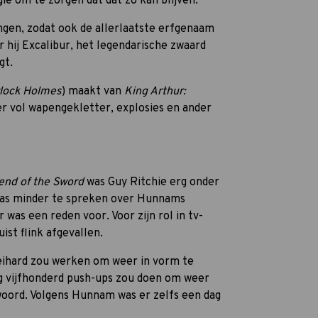
ie om te zorgen dat dat zo kan blijven.
ngen, zodat ook de allerlaatste erfgenaam
or hij Excalibur, het legendarische zwaard
gt.
lock Holmes
) maakt van
King Arthur:
er vol wapengekletter, explosies en ander
gend of the Sword
was Guy Ritchie erg onder
was minder te spreken over Hunnams
 was een reden voor. Voor zijn rol in tv-
ist flink afgevallen.
keihard zou werken om weer in vorm te
dag vijfhonderd push-ups zou doen om weer
 woord. Volgens Hunnam was er zelfs een dag