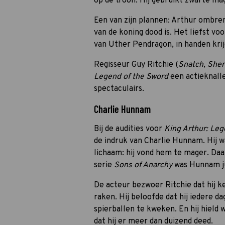
op de troon. Hij gebruikt zwarte mag
Een van zijn plannen: Arthur ombre
van de koning dood is. Het liefst vo
van Uther Pendragon, in handen krij
Regisseur Guy Ritchie (
Snatch
,
Sher
Legend of the Sword
een actieknall
spectaculairs.
Charlie Hunnam
Bij de audities voor
King Arthur: Le
de indruk van Charlie Hunnam. Hij 
lichaam: hij vond hem te mager. Daar
serie
Sons of Anarchy
was Hunnam ju
De acteur bezwoer Ritchie dat hij 
raken. Hij beloofde dat hij iedere 
spierballen te kweken. En hij hield
dat hij er meer dan duizend deed.