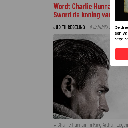
Wordt Charlie Hunnam in K
Sword de koning van Enge
JUDITH REGELING
8 JANUARI 2026 16:45
·
De dri
een va
regelre
Charlie Hunnam in King Arthur: Legen