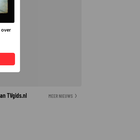
 over
an TVgids.nl
MEER NIEUWS