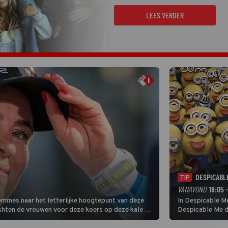
LEES VERDER
DESPICABL
TIP
VANAVOND
18:05 
Femmes naar het letterlijke hoogtepunt van deze
In Despicable Me
ishten de vrouwen voor deze koers op deze kale col
Despicable Me d
e slotklim is vlak.
Agnes de overst