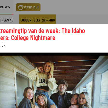
ieuws
stem nu!
TREAMING
GOUDEN TELEVIZIER-RING
treamingtip van de week: The Idaho
ers: College Nightmare
ZIEN