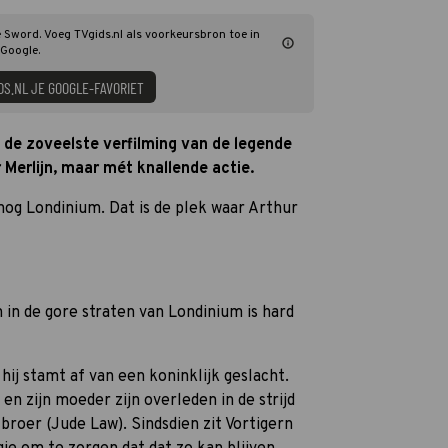
e Sword. Voeg TVgids.nl als voorkeursbron toe in
Google.
DS.NL JE GOOGLE-FAVORIET
 de zoveelste verfilming van de legende
 Merlijn, maar mét knallende actie.
og Londinium. Dat is de plek waar Arthur
 in de gore straten van Londinium is hard
ij stamt af van een koninklijk geslacht.
en zijn moeder zijn overleden in de strijd
broer (Jude Law). Sindsdien zit Vortigern