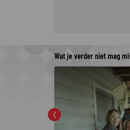
Wat je verder niet mag m
omenteel op
ronde?
ingronde van de
gang. Tijd dus voor