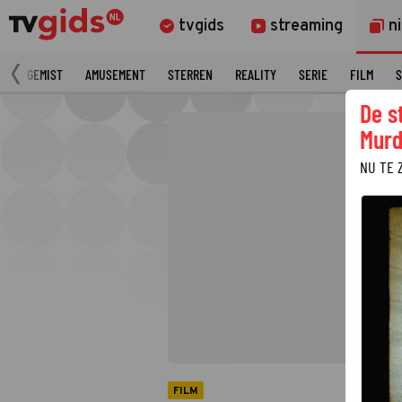
tvgids
streaming
n
N
GEMIST
AMUSEMENT
STERREN
REALITY
SERIE
FILM
S
De s
Murd
NU TE 
FILM