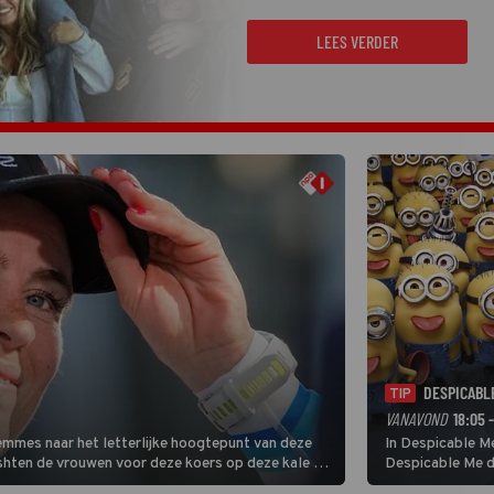
LEES VERDER
DESPICABL
TIP
VANAVOND
18:05 
Femmes naar het letterlijke hoogtepunt van deze
In Despicable Me
ishten de vrouwen voor deze koers op deze kale col
Despicable Me d
e slotklim is vlak.
Agnes de overst