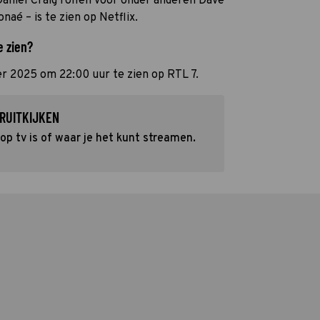
Daniel Craig rollen voor onder anderen Dave
aé – is te zien op Netflix.
e zien?
r 2025 om 22:00 uur te zien op RTL 7.
RUITKIJKEN
p tv is of waar je het kunt streamen.