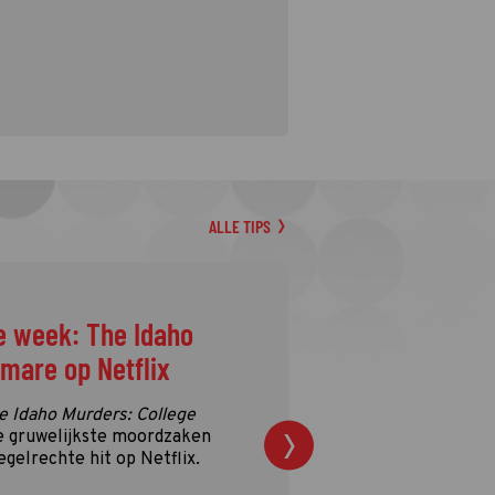
ALLE TIPS
e week: The Idaho
tmare op Netflix
e Idaho Murders: College
e gruwelijkste moordzaken
egelrechte hit op Netflix.