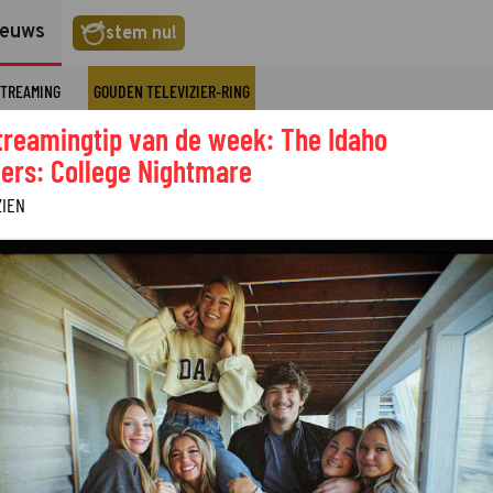
ieuws
stem nu!
TREAMING
GOUDEN TELEVIZIER-RING
treamingtip van de week: The Idaho
ers: College Nightmare
ZIEN