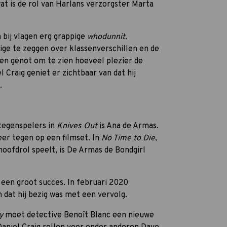
at is de rol van Harlans verzorgster Marta
bij vlagen erg grappige
whodunnit.
ige te zeggen over klassenverschillen en de
een genot om te zien hoeveel plezier de
 Craig geniet er zichtbaar van dat hij
.
 tegenspelers in
Knives Out
is Ana de Armas.
er tegen op een filmset. In
No Time to Die
,
hoofdrol speelt, is De Armas de Bondgirl
 een groot succes. In februari 2020
 dat hij bezig was met een vervolg.
y
moet detective Benoît Blanc een nieuwe