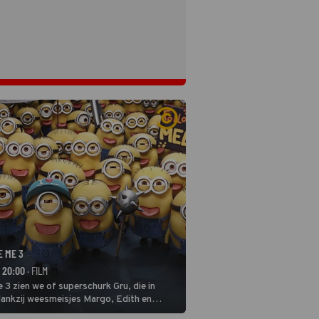
E ME 3
- 20:00
· FILM
 3 zien we of superschurk Gru, die in
ankzij weesmeisjes Margo, Edith en
ap naar het rechte pad maakte, ook op