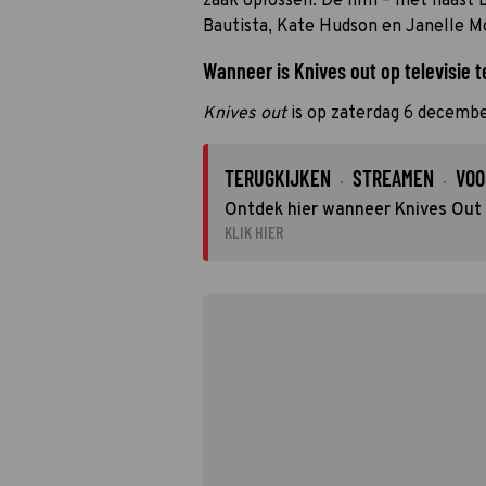
zaak oplossen. De film – met naast 
Bautista, Kate Hudson en Janelle Mon
Wanneer is Knives out op televisie t
Knives out
is op zaterdag 6 decembe
TERUGKIJKEN
STREAMEN
VOO
·
·
Ontdek hier wanneer Knives Out o
KLIK HIER