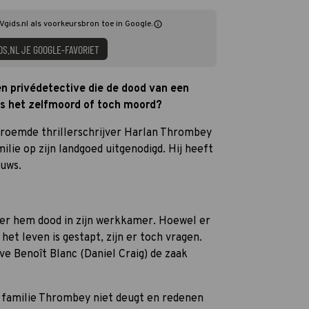
Vgids.nl als voorkeursbron toe in Google.
DS.NL JE GOOGLE-FAVORIET
en privédetective die de dood van een
s het zelfmoord of toch moord?
beroemde thrillerschrijver Harlan Thrombey
lie op zijn landgoed uitgenodigd. Hij heeft
euws.
ter hem dood in zijn werkkamer. Hoewel er
t het leven is gestapt, zijn er toch vragen.
e Benoît Blanc (Daniel Craig) de zaak
e familie Thrombey niet deugt en redenen