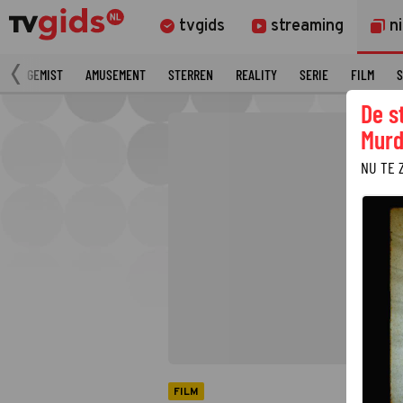
tvgids
streaming
n
N
GEMIST
AMUSEMENT
STERREN
REALITY
SERIE
FILM
S
De s
Murd
NU TE 
FILM