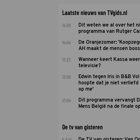
Laatste nieuws van TVgids.nl
14:09
Dit weten we al over het 
programma van Rutger Ca
14:04
De Oranjezomer: 'Koopzeg
AH maakt de mensen boos
13:23
Wanneer keert Kassa weer
televisie?
13:06
Edwin tegen Iris in B&B Vol 
hoopte dat je niet verlief
op me'
13:04
Dit programma vervangt D
Mens België na de finale o
De tv van gisteren
6 AUG
De TV van gisteren: Van O