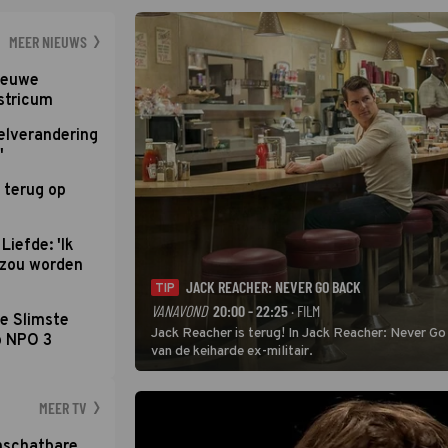
dat pad weet te 
MEER NIEUWS
nieuwe
stricum
elverandering
'
 terug op
Liefde: 'Ik
d zou worden
JACK REACHER: NEVER GO BACK
TIP
VANAVOND
20:00 - 22:25
· FILM
e Slimste
Jack Reacher is terug! In Jack Reacher: Never Go
p NPO 3
van de keiharde ex-militair.
MEER TV
nschatbare