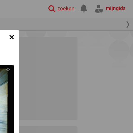
mijngids
zoeken
×
©