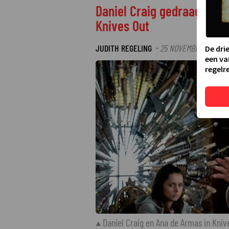
Daniel Craig gedraagt zich
Knives Out
JUDITH REGELING
25 NOVEMBER 2025 12
·
De dri
een va
regelre
Daniel Craig en Ana de Armas in Kniv