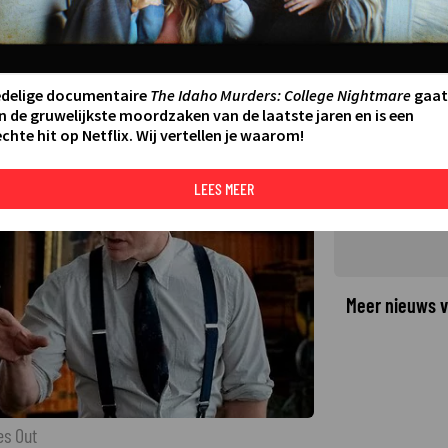
 als een echte detective in
:45
LAATSTE UPDATE:
27-11-25 09:26
·
edelige documentaire
The Idaho Murders: College Nightmare
gaat
n de gruwelijkste moordzaken van de laatste jaren en is een
chte hit op Netflix. Wij vertellen je waarom!
©
LEES MEER
Meer nieuws v
es Out