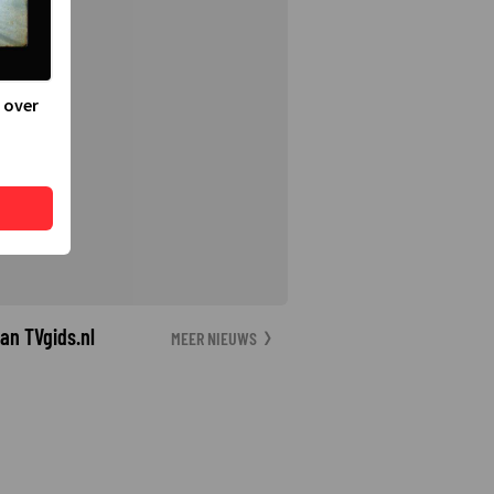
 over
an TVgids.nl
MEER NIEUWS