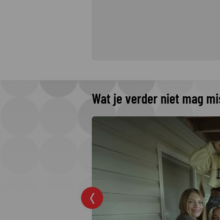
Wat je verder niet mag m
omenteel op
ronde?
ingronde van de
gang. Tijd dus voor