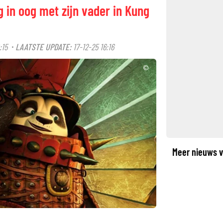
 in oog met zijn vader in Kung
:15
LAATSTE UPDATE:
17-12-25 16:16
·
©
Meer nieuws v