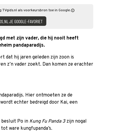
g TVgids.nl als voorkeursbron toe in Google.
DS.NL JE GOOGLE-FAVORIET
d met zijn vader, die hij nooit heeft
eheim pandaparadijs.
rt dat hij jaren geleden zijn zoon is
jaren z’n vader zoekt. Dan komen ze erachter
daparadijs. Hier ontmoeten ze de
 wordt echter bedreigd door Kai, een
 besluit Po in
Kung Fu Panda 3
zijn nogal
 tot ware kungfupanda’s.