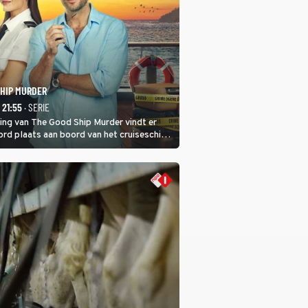
SHIP MURDER
- 21:55
· SERIE
ring van The Good Ship Murder vindt er
rd plaats aan boord van het cruiseschip,
 een bemanningslid het slachtoffer is en
de dader lijkt te zijn.