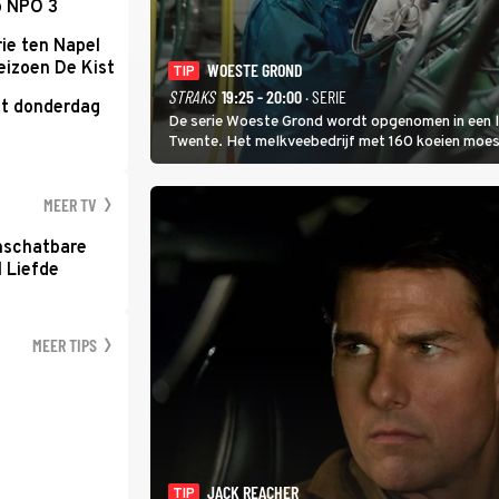
p NPO 3
ie ten Napel
eizoen De Kist
WOESTE GROND
TIP
STRAKS
19:25 - 20:00
· SERIE
kt donderdag
De serie Woeste Grond wordt opgenomen in een l
Twente. Het melkveebedrijf met 160 koeien moest 
2000-gebied ligt. In de serie heerst er een gevaar
MEER TV
nschatbare
 Liefde
MEER TIPS
JACK REACHER
TIP