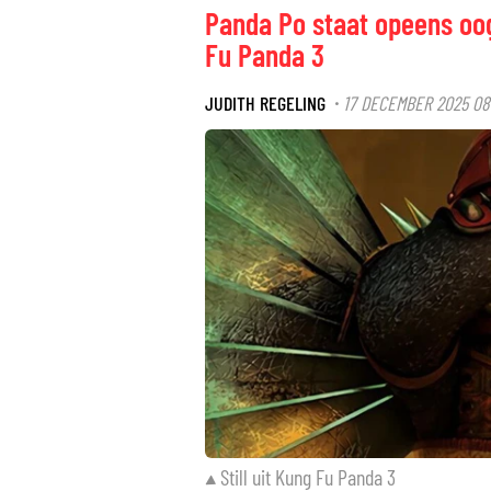
Panda Po staat opeens oog
Fu Panda 3
JUDITH REGELING
17 DECEMBER 2025 08
·
Still uit Kung Fu Panda 3