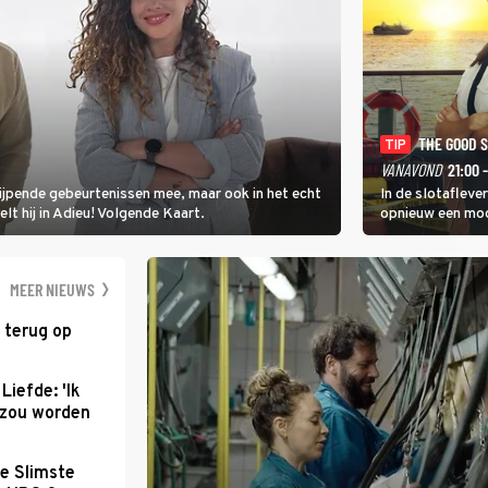
THE GOOD 
TIP
VANAVOND
21:00 
rijpende gebeurtenissen mee, maar ook in het echt
In de slotafleve
elt hij in Adieu! Volgende Kaart.
opnieuw een moo
waarbij dit keer
kapitein Marlowe 
MEER NIEUWS
 terug op
Liefde: 'Ik
d zou worden
e Slimste