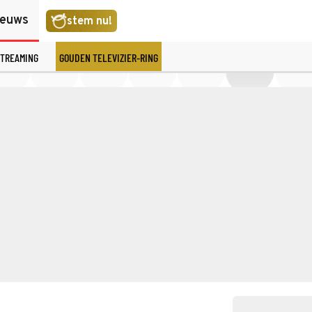
ieuws
stem nu!
TREAMING
GOUDEN TELEVIZIER-RING