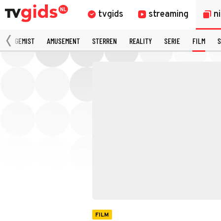
tvgids
streaming
n
N
GEMIST
AMUSEMENT
STERREN
REALITY
SERIE
FILM
S
FILM