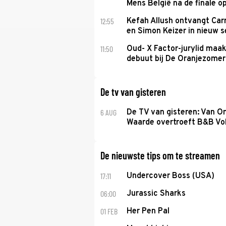
Mens België na de finale o
12:55
Kefah Allush ontvangt Carr
en Simon Keizer in nieuw s
11:50
Oud- X Factor-jurylid maa
debuut bij De Oranjezomer
De tv van gisteren
6 AUG
De TV van gisteren: Van O
Waarde overtroeft B&B Vol
De nieuwste tips om te streamen
17:11
Undercover Boss (USA)
06:00
Jurassic Sharks
01 FEB
Her Pen Pal