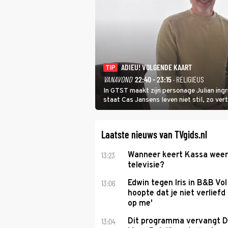
ADIEU! VOLGENDE KAART
TIP
VANAVOND
22:40 - 23:15
· RELIGIEUS
In GTST maakt zijn personage Julian ing
staat Cas Jansens leven niet stil, zo vert
Laatste nieuws van TVgids.nl
13:23
Wanneer keert Kassa weer
televisie?
13:06
Edwin tegen Iris in B&B Vol 
hoopte dat je niet verlief
op me'
13:04
Dit programma vervangt D