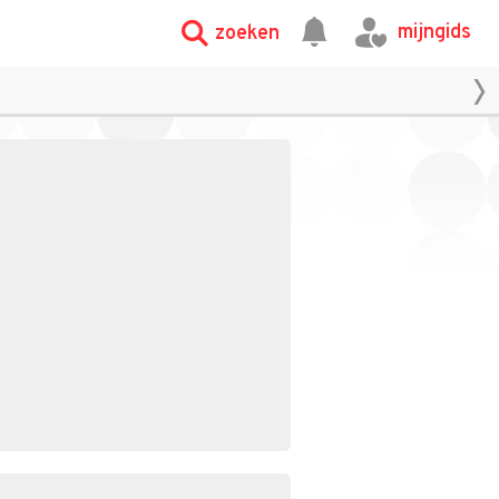
mijngids
zoeken