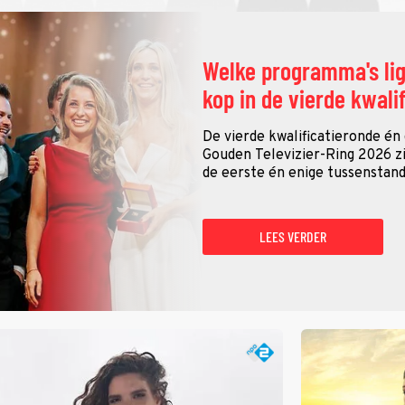
Welke programma's li
kop in de vierde kwali
De vierde kwalificatieronde én
Gouden Televizier-Ring 2026 zij
de eerste én enige tussenstand
LEES VERDER