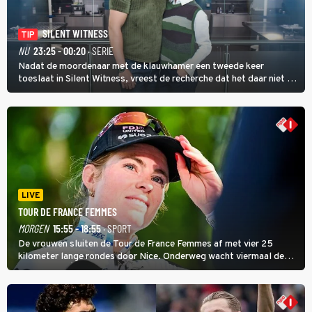
SILENT WITNESS
TIP
NU
23:25 - 00:20
· SERIE
Nadat de moordenaar met de klauwhamer een tweede keer
toeslaat in Silent Witness, vreest de recherche dat het daar niet bij
blijft en vinden Kit en Jack op de plaats delict een foto met nog
twee andere potentiële slachtoffers.
LIVE
TOUR DE FRANCE FEMMES
MORGEN
15:55 - 18:55
· SPORT
De vrouwen sluiten de Tour de France Femmes af met vier 25
kilometer lange rondes door Nice. Onderweg wacht viermaal de
zware Col d'Èze. Aan de finish op de Promenade des Anglais krijgt
de eindwinnaar de laatste gele trui.