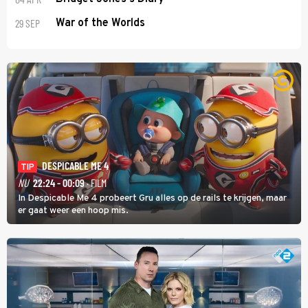
29 SEP
War of the Worlds
DESPICABLE ME 4
TIP
NU
22:24 - 00:09
· FILM
In Despicable Me 4 probeert Gru alles op de rails te krijgen, maar
er gaat weer een hoop mis.