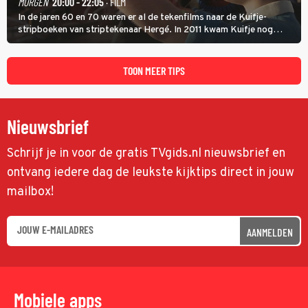
MORGEN
20:00 - 22:05
· FILM
In de jaren 60 en 70 waren er al de tekenfilms naar de Kuifje-
stripboeken van striptekenaar Hergé. In 2011 kwam Kuifje nog
meer tot leven in The Adventures of Tintin van Steven Spielberg.
TOON MEER TIPS
Nieuwsbrief
Schrijf je in voor de gratis TVgids.nl nieuwsbrief en
ontvang iedere dag de leukste kijktips direct in jouw
mailbox!
AANMELDEN
Mobiele apps