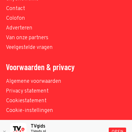
Contact
Colofon
Adverteren
Van onze partners
Veelgestelde vragen
Voorwaarden & privacy
Algemene voorwaarden
Privacy statement
Cookiestatement
Cookie-instellingen
TVgids
© TVgids.nl 2026 - All rights reserved. No text and
OPEN
TVgids.nl