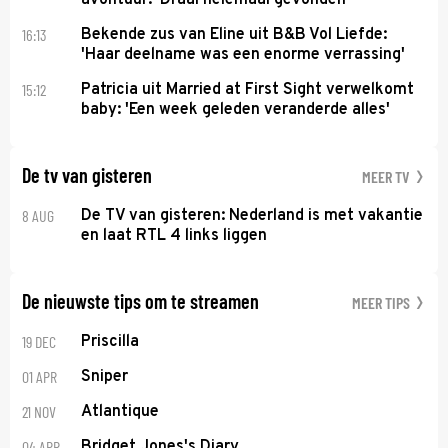
16:13
Bekende zus van Eline uit B&B Vol Liefde:
'Haar deelname was een enorme verrassing'
15:12
Patricia uit Married at First Sight verwelkomt
baby: 'Een week geleden veranderde alles'
De tv van gisteren
MEER TV
8 AUG
De TV van gisteren: Nederland is met vakantie
en laat RTL 4 links liggen
De nieuwste tips om te streamen
MEER TIPS
19 DEC
Priscilla
01 APR
Sniper
21 NOV
Atlantique
04 APR
Bridget Jones's Diary