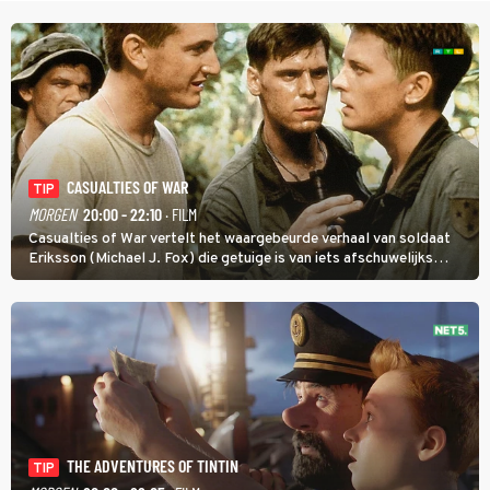
CASUALTIES OF WAR
TIP
MORGEN
20:00 - 22:10
· FILM
Casualties of War vertelt het waargebeurde verhaal van soldaat
Eriksson (Michael J. Fox) die getuige is van iets afschuwelijks
tijdens de Vietnamoorlog. Hij besluit uit de school te klappen.
THE ADVENTURES OF TINTIN
TIP