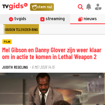
stem nu!
tvgids
streaming
nieuws
GOUDEN TELEVIZIER-RING
FILM
Mel Gibson en Danny Glover zijn weer klaar
om in actie te komen in Lethal Weapon 2
JUDITH REGELING
6 MEI 2026 14:15
·
©