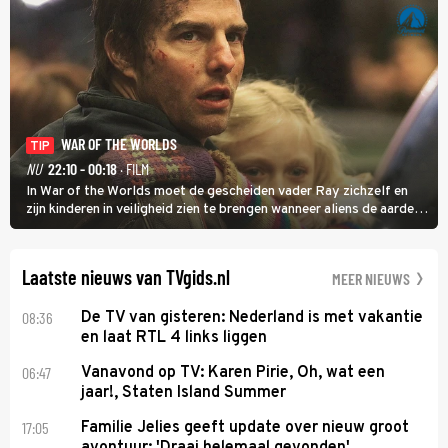
WAR OF THE WORLDS
TIP
NU
22:10 - 00:18
· FILM
In War of the Worlds moet de gescheiden vader Ray zichzelf en
zijn kinderen in veiligheid zien te brengen wanneer aliens de aarde
aanvallen.
Laatste nieuws van TVgids.nl
MEER NIEUWS
08:36
De TV van gisteren: Nederland is met vakantie
en laat RTL 4 links liggen
06:47
Vanavond op TV: Karen Pirie, Oh, wat een
jaar!, Staten Island Summer
17:05
Familie Jelies geeft update over nieuw groot
avontuur: 'Draai helemaal gevonden'