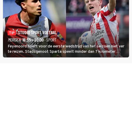
STUDIO SPORT VOETBAL
TIP
MORGEN
18:55 - 20:00
· SPORT
Feyenoord hoeft voor de eerste wedstrijd van het seizoen niet ver
te reizen. Stadsgenoot Sparta speelt minder dan 7 kilometer
verderop. Feyenoord trok de Spaanse spits Nacho Ferri aan van
KVC Westerlo uit België.