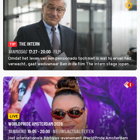
THE INTERN
TIP
VANMIDDAG
17:27 - 20:00
· FILM
Omdat het leven van een pensionado toch niet is wat hij ervan had
verwacht, gaat weduwnaar Ben in de film The Intern stage lopen
bij de hippe webwinkel van Jules, wat een gouden zet blijkt te zijn.
LIVE
WORLDPRIDE AMSTERDAM 2026
VANAVOND
19:05 - 20:00
· NIEUWS/ACTUALITEITEN
Het internationale lhbtqia+-evenement WorldPride Amsterdam