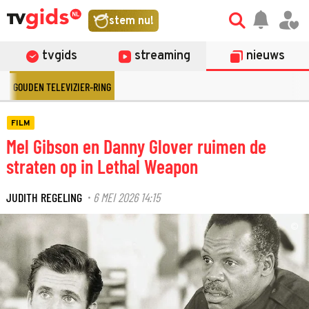
stem nu!
tvgids
streaming
nieuws
GOUDEN TELEVIZIER-RING
FILM
Mel Gibson en Danny Glover ruimen de
straten op in Lethal Weapon
JUDITH REGELING
6 MEI 2026 14:15
·
©