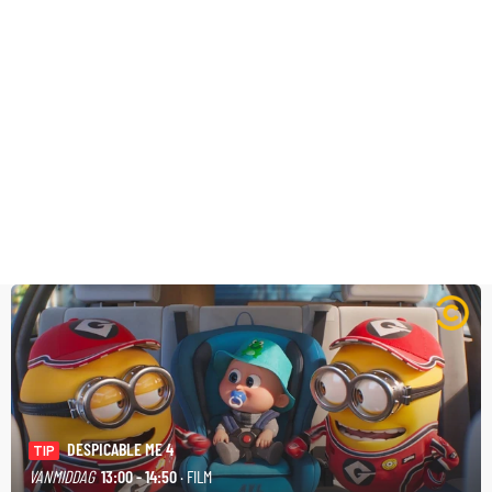
DESPICABLE ME 4
TIP
VANMIDDAG
13:00 - 14:50
· FILM