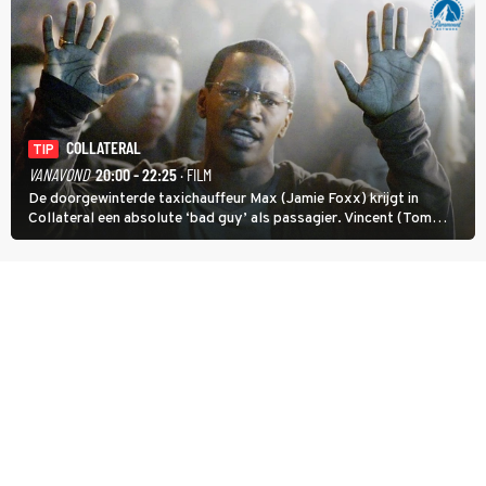
COLLATERAL
TIP
VANAVOND
20:00 - 22:25
· FILM
De doorgewinterde taxichauffeur Max (Jamie Foxx) krijgt in
Collateral een absolute ‘bad guy’ als passagier. Vincent (Tom
Cruise) heeft hem nodig om hem de stad door te loodsen om een
wel heel lugubere reden.