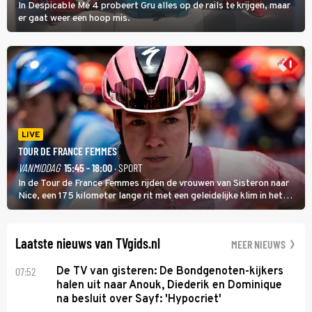
In Despicable Me 4 probeert Gru alles op de rails te krijgen, maar
er gaat weer een hoop mis.
LIVE
TOUR DE FRANCE FEMMES
VANMIDDAG
15:45 - 18:00
· SPORT
In de Tour de France Femmes rijden de vrouwen van Sisteron naar
Nice, een 175 kilometer lange rit met een geleidelijke klim in het
midden. Dat is mogelijk niet de zwaarste hindernis, dat is de
temperatuur. Het kan in Nice namelijk bloedheet worden.
Laatste nieuws van TVgids.nl
MEER NIEUWS
07:52
De TV van gisteren: De Bondgenoten-kijkers
halen uit naar Anouk, Diederik en Dominique
na besluit over Sayf: 'Hypocriet'