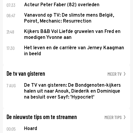
07:33
Acteur Peter Faber (82) overleden
06:47
Vanavond op TV: De slimste mens België,
Poirot, Mechanic: Resurrection
21:48
Kijkers B&B Vol Liefde gruwelen van Fred en
moedigen Yvonne aan
17:30
Het leven en de carrière van Jerney Kaagman
in beeld
De tv van gisteren
MEER TV
7 AUG
De TV van gisteren: De Bondgenoten-kijkers
halen uit naar Anouk, Diederik en Dominique
na besluit over Sayf: 'Hypocriet'
De nieuwste tips om te streamen
MEER TIPS
00:05
Hoard