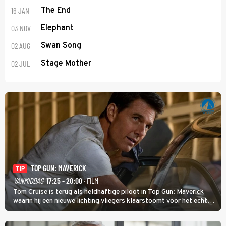
16 JAN
The End
03 NOV
Elephant
02 AUG
Swan Song
02 JUL
Stage Mother
TOP GUN: MAVERICK
TIP
VANMIDDAG
17:25 - 20:00
· FILM
Tom Cruise is terug als heldhaftige piloot in Top Gun: Maverick
waarin hij een nieuwe lichting vliegers klaarstoomt voor het echte
werk.