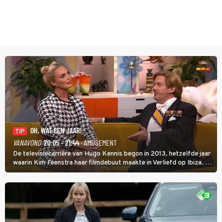
OH, WAT EEN JAAR!
TIP
VANAVOND
20:05 - 21:44
· AMUSEMENT
De televisiecarrière van Hugo Kennis begon in 2013, hetzelfde jaar
waarin Kim Feenstra haar filmdebuut maakte in Verliefd op Ibiza. In
Oh, Wat een Jaar! wordt duidelijk wat ze nog meer weten van het
jaar waarin ze allebei eindtwintigers waren.