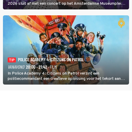
2026 sluit af met een concert op het Amsterdamse Museumplein.
Anita Doth is een van de optredende artiesten. In de jaren 90
veroverde ze de wereld als zangeres van 2Unlimited.
POLICE ACADEMY 4: CITIZENS ON PATROL
TIP
VANAVOND
20:00 - 21:42
· FILM
In Police Academy 4: Citizens on Patrol verzint een
politiecommandant een creatieve oplossing voor het tekort aan
agenten.