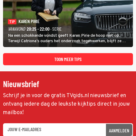
KAREN PIRIE
TIP
VANAVOND
20:25 - 22:00
· SERIE
Na een schokkende vondst geeft Karen Pirie de hoop niet op.
Terwijl Catriona's ouders het onderzoek tegenwerken, blijft ze
speuren naar Adam. In deze slotaflevering van Karen Pirie leidt het
spoor via Frankrijk en Italië naar Malta.
TOON MEER TIPS
Nieuwsbrief
Schrijf je in voor de gratis TVgids.nl nieuwsbrief en
ontvang iedere dag de leukste kijktips direct in jouw
mailbox!
AANMELDEN