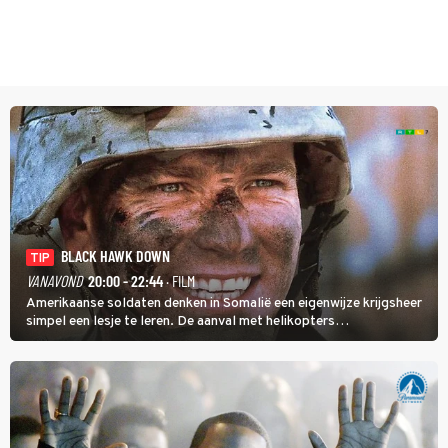
BLACK HAWK DOWN
TIP
VANAVOND
20:00 - 22:44
· FILM
Amerikaanse soldaten denken in Somalië een eigenwijze krijgsheer
simpel een lesje te leren. De aanval met helikopters
verloopt in Black Hawk down dramatisch.