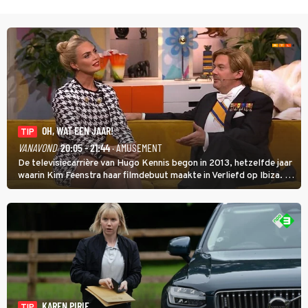
OH, WAT EEN JAAR!
TIP
VANAVOND
20:05 - 21:44
· AMUSEMENT
De televisiecarrière van Hugo Kennis begon in 2013, hetzelfde jaar
waarin Kim Feenstra haar filmdebuut maakte in Verliefd op Ibiza. In
Oh, Wat een Jaar! wordt duidelijk wat ze nog meer weten van het
jaar waarin ze allebei eindtwintigers waren.
KAREN PIRIE
TIP