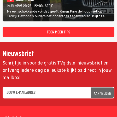
VANAVOND
20:25 - 22:00
· SERIE
Na een schokkende vondst geeft Karen Pirie de hoop niet op.
Terwijl Catriona's ouders het onderzoek tegenwerken, blijft ze
speuren naar Adam. In deze slotaflevering van Karen Pirie leidt het
spoor via Frankrijk en Italië naar Malta.
TOON MEER TIPS
Nieuwsbrief
Schrijf je in voor de gratis TVgids.nl nieuwsbrief en
ontvang iedere dag de leukste kijktips direct in jouw
mailbox!
AANMELDEN