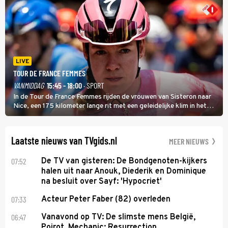
LIVE
TOUR DE FRANCE FEMMES
VANMIDDAG
15:45 - 18:00
· SPORT
In de Tour de France Femmes rijden de vrouwen van Sisteron naar
Nice, een 175 kilometer lange rit met een geleidelijke klim in het
midden. Dat is mogelijk niet de zwaarste hindernis, dat is de
temperatuur. Het kan in Nice namelijk bloedheet worden.
Laatste nieuws van TVgids.nl
MEER NIEUWS
07:52
De TV van gisteren: De Bondgenoten-kijkers
halen uit naar Anouk, Diederik en Dominique
na besluit over Sayf: 'Hypocriet'
07:33
Acteur Peter Faber (82) overleden
06:47
Vanavond op TV: De slimste mens België,
Poirot, Mechanic: Resurrection