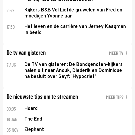
21:48
Kijkers B&B Vol Liefde gruwelen van Fred en
moedigen Yvonne aan
17:30
Het leven en de carrière van Jerney Kaagman
in beeld
De tv van gisteren
MEER TV
7 AUG
De TV van gisteren: De Bondgenoten-kijkers
halen uit naar Anouk, Diederik en Dominique
na besluit over Sayf: 'Hypocriet'
De nieuwste tips om te streamen
MEER TIPS
00:05
Hoard
16 JAN
The End
03 NOV
Elephant