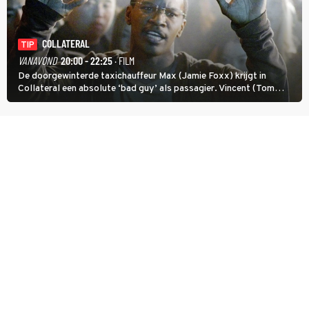
COLLATERAL
TIP
VANAVOND
20:00 - 22:25
· FILM
De doorgewinterde taxichauffeur Max (Jamie Foxx) krijgt in
Collateral een absolute ‘bad guy’ als passagier. Vincent (Tom
Cruise) heeft hem nodig om hem de stad door te loodsen om een
wel heel lugubere reden.