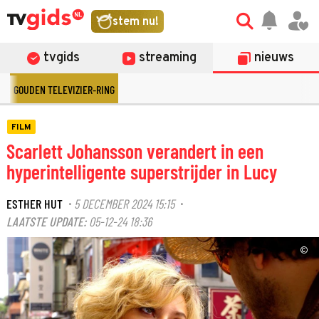
stem nu!
tvgids
streaming
nieuws
GOUDEN TELEVIZIER-RING
FILM
Scarlett Johansson verandert in een
hyperintelligente superstrijder in Lucy
ESTHER HUT
5 DECEMBER 2024 15:15
·
·
LAATSTE UPDATE:
05-12-24 18:36
©