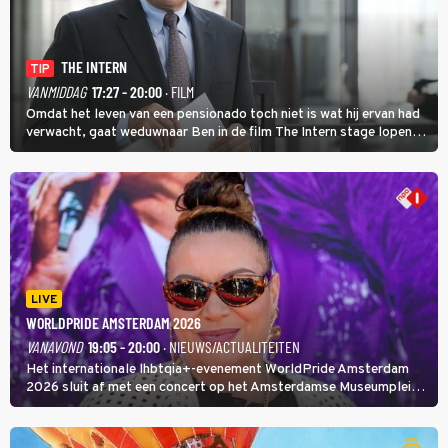
THE INTERN
TIP
VANMIDDAG
17:27 - 20:00
· FILM
Omdat het leven van een pensionado toch niet is wat hij ervan had
verwacht, gaat weduwnaar Ben in de film The Intern stage lopen
bij de hippe webwinkel van Jules, wat een gouden zet blijkt te zijn.
LIVE
WORLDPRIDE AMSTERDAM 2026
VANAVOND
19:05 - 20:00
· NIEUWS/ACTUALITEITEN
Het internationale lhbtqia+-evenement WorldPride Amsterdam
2026 sluit af met een concert op het Amsterdamse Museumplein.
Anita Doth is een van de optredende artiesten. In de jaren 90
veroverde ze de wereld als zangeres van 2Unlimited.