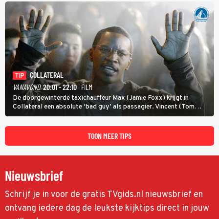
COLLATERAL
TIP
VANAVOND
20:01 - 22:10
· FILM
De doorgewinterde taxichauffeur Max (Jamie Foxx) krijgt in
Collateral een absolute ‘bad guy’ als passagier. Vincent (Tom
Cruise) heeft hem nodig om hem de stad door te loodsen om een
wel heel lugubere reden.
TOON MEER TIPS
Nieuwsbrief
Schrijf je in voor de gratis TVgids.nl nieuwsbrief en
ontvang iedere dag de leukste kijktips direct in jouw