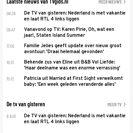
Laatste nieuws van TVgids.nl
MEER NIEUWS
08:36
De TV van gisteren: Nederland is met vakantie
en laat RTL 4 links liggen
06:47
Vanavond op TV: Karen Pirie, Oh, wat een
jaar!, Staten Island Summer
17:05
Familie Jelies geeft update over nieuw groot
avontuur: 'Draai helemaal gevonden'
16:13
Bekende zus van Eline uit B&B Vol Liefde:
'Haar deelname was een enorme verrassing'
15:12
Patricia uit Married at First Sight verwelkomt
baby: 'Een week geleden veranderde alles'
De tv van gisteren
MEER TV
8 AUG
De TV van gisteren: Nederland is met vakantie
en laat RTL 4 links liggen