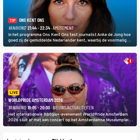
ONS KENT ONS
TIP
VANAVOND
21:44 - 22:34
· AMUSEMENT
In het programma Ons Kent Ons test journalist Anke de Jong hoe
goed zij de gemiddelde Nederlander kent, waarbij de voormalig
hoofdredacteur van modebladen Glamour en Elle het samen met
rapper Keizer opneemt tegen Edson da Graça en Marc-Marie
Huijbregts.
LIVE
WORLDPRIDE AMSTERDAM 2026
VANAVOND
19:05 - 20:00
· NIEUWS/ACTUALITEITEN
Het internationale lhbtqia+-evenement WorldPride Amsterdam
2026 sluit af met een concert op het Amsterdamse Museumplein.
Anita Doth is een van de optredende artiesten. In de jaren 90
veroverde ze de wereld als zangeres van 2Unlimited.