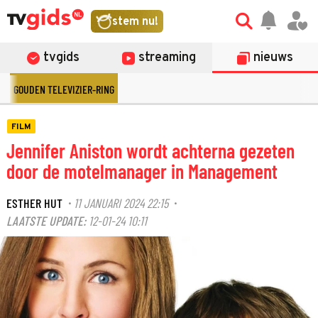
stem nu!
tvgids
streaming
nieuws
GOUDEN TELEVIZIER-RING
FILM
Jennifer Aniston wordt achterna gezeten
door de motelmanager in Management
ESTHER HUT
11 JANUARI 2024 22:15
·
·
LAATSTE UPDATE:
12-01-24 10:11
©