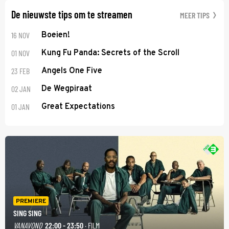
De nieuwste tips om te streamen
MEER TIPS
16 NOV
Boeien!
01 NOV
Kung Fu Panda: Secrets of the Scroll
23 FEB
Angels One Five
02 JAN
De Wegpiraat
01 JAN
Great Expectations
PREMIERE
SING SING
VANAVOND
22:00 - 23:50
· FILM