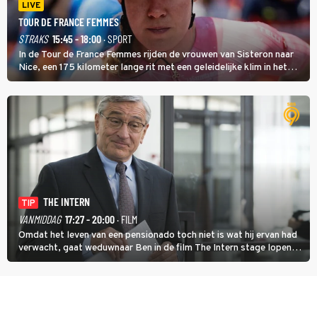
LIVE
TOUR DE FRANCE FEMMES
STRAKS
15:45 - 18:00
· SPORT
In de Tour de France Femmes rijden de vrouwen van Sisteron naar
Nice, een 175 kilometer lange rit met een geleidelijke klim in het
midden. Dat is mogelijk niet de zwaarste hindernis, dat is de
temperatuur. Het kan in Nice namelijk bloedheet worden.
THE INTERN
TIP
VANMIDDAG
17:27 - 20:00
· FILM
Omdat het leven van een pensionado toch niet is wat hij ervan had
verwacht, gaat weduwnaar Ben in de film The Intern stage lopen
bij de hippe webwinkel van Jules, wat een gouden zet blijkt te zijn.