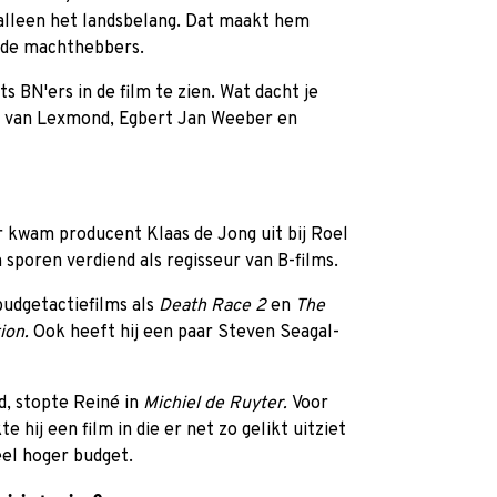
 alleen het landsbelang. Dat maakt hem
j de machthebbers.
s BN'ers in de film te zien. Wat dacht je
e van Lexmond, Egbert Jan Weeber en
ur kwam producent Klaas de Jong uit bij Roel
 sporen verdiend als regisseur van B-films.
wbudgetactiefilms als
Death Race 2
en
The
tion.
Ook heeft hij een paar Steven Seagal-
ed, stopte Reiné in
Michiel de Ruyter.
Voor
 hij een film in die er net zo gelikt uitziet
el hoger budget.