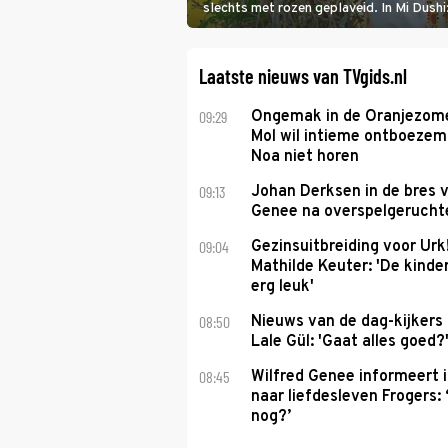
slechts met rozen geplaveid. In Mi Dush
showbizzkoppel mee uit vissen om het ov
Laatste nieuws van TVgids.nl
09:29
Ongemak in de Oranjezome
Mol wil intieme ontboezem
Noa niet horen
09:13
Johan Derksen in de bres v
Genee na overspelgeruchte
09:04
Gezinsuitbreiding voor Urk
Mathilde Keuter: 'De kinde
erg leuk'
08:50
Nieuws van de dag-kijkers
Lale Gül: 'Gaat alles goed?
08:45
Wilfred Genee informeert i
naar liefdesleven Frogers: 
nog?’