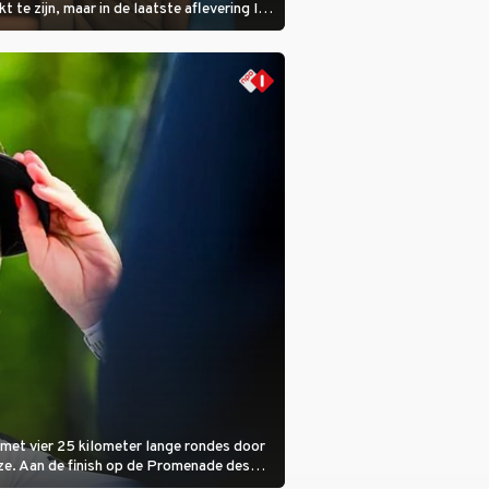
kt te zijn, maar in de laatste aflevering Ik
 laat ze zien dat ze niet van plan is op te
 ze daarvoor een ingrijpende operatie
.
met vier 25 kilometer lange rondes door
ze. Aan de finish op de Promenade des