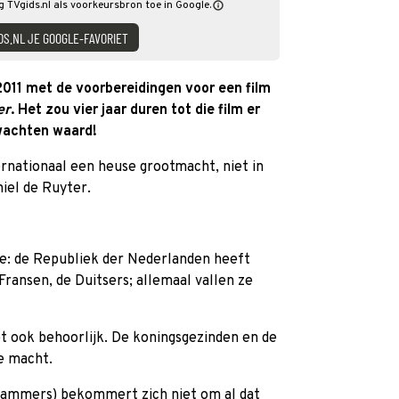
eg TVgids.nl als voorkeursbron toe in Google.
DS.NL JE GOOGLE-FAVORIET
011 met de voorbereidingen voor een film
er
. Het zou vier jaar duren tot die film er
wachten waard!
rnationaal een heuse grootmacht, niet in
hiel de Ruyter.
de: de Republiek der Nederlanden heeft
Fransen, de Duitsers; allemaal vallen ze
 ook behoorlijk. De koningsgezinden en de
e macht.
 Lammers) bekommert zich niet om al dat