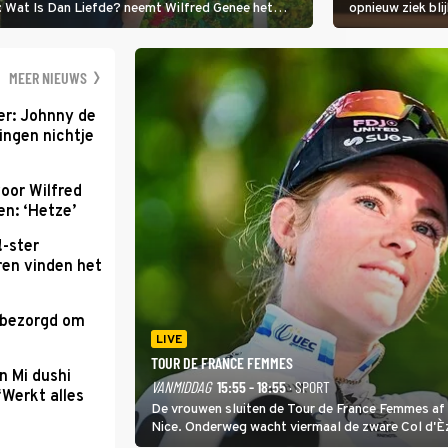
i: Wat Is Dan Liefde? neemt Wilfred Genee het
opnieuw ziek blij
er de liefde te hebben.
Val Niet, Ik Dans
geven, zelfs als
moet ondergaan
MEER NIEUWS
r: Johnny de
ingen nichtje
oor Wilfred
n: ‘Hetze’
!-ster
ren vinden het
 bezorgd om
'
LIVE
TOUR DE FRANCE FEMMES
n Mi dushi
VANMIDDAG
15:55 - 18:55
· SPORT
‘Werkt alles
De vrouwen sluiten de Tour de France Femmes af 
Nice. Onderweg wacht viermaal de zware Col d'È
Anglais krijgt de eindwinnaar de laatste gele trui.