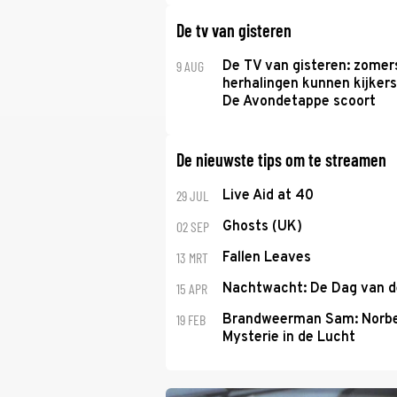
De tv van gisteren
9 AUG
De TV van gisteren: zomer
herhalingen kunnen kijkers
De Avondetappe scoort
De nieuwste tips om te streamen
29 JUL
Live Aid at 40
02 SEP
Ghosts (UK)
13 MRT
Fallen Leaves
15 APR
Nachtwacht: De Dag van 
19 FEB
Brandweerman Sam: Norbe
Mysterie in de Lucht