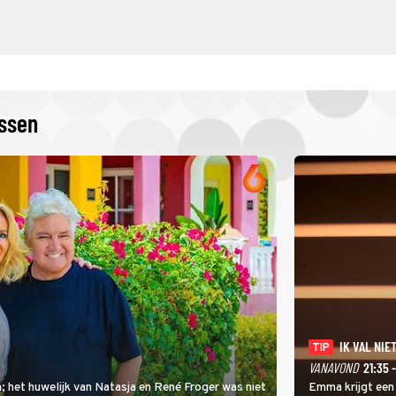
issen
IK VAL NIET
TIP
VANAVOND
21:35 
; het huwelijk van Natasja en René Froger was niet
Emma krijgt een