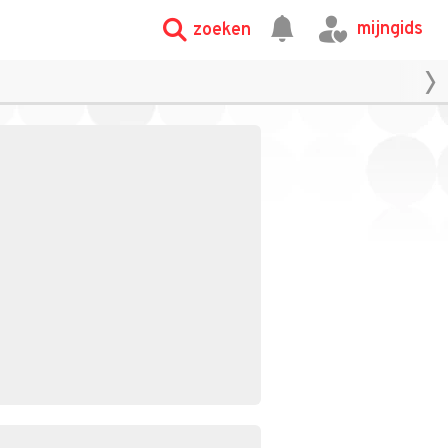
mijngids
zoeken