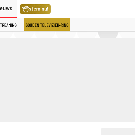
ieuws
stem nu!
TREAMING
GOUDEN TELEVIZIER-RING