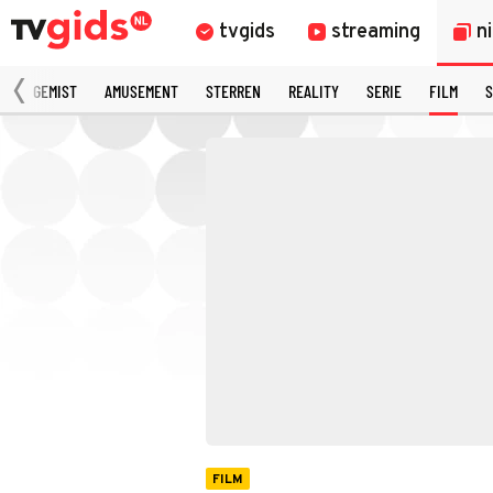
tvgids
streaming
n
N
GEMIST
AMUSEMENT
STERREN
REALITY
SERIE
FILM
S
FILM