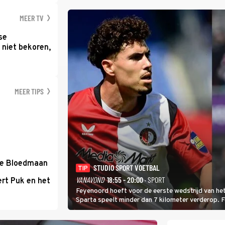
MEER TV
se
 niet bekoren,
MEER TIPS
de Bloedmaan
STUDIO SPORT VOETBAL
TIP
VANAVOND
18:55 - 20:00
· SPORT
rt Puk en het
Feyenoord hoeft voor de eerste wedstrijd van het
Sparta speelt minder dan 7 kilometer verderop. 
Ferri aan van KVC Westerlo uit België.