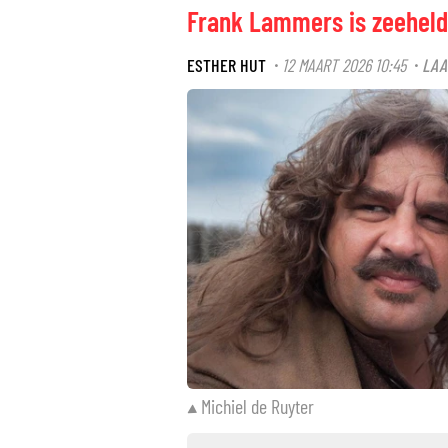
Frank Lammers is zeeheld 
ESTHER HUT
12 MAART 2026 10:45
LAA
·
·
Michiel de Ruyter