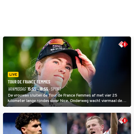
LIVE
TOUR DE FRANCE FEMMES
VANMIDDAG
15:55 - 18:55
· SPORT
De vrouwen sluiten de Tour de France Femmes af met vier 25
kilometer lange rondes door Nice. Onderweg wacht viermaal de
zware Col d'Èze. Aan de finish op de Promenade des Anglais krijgt
de eindwinnaar de laatste gele trui.