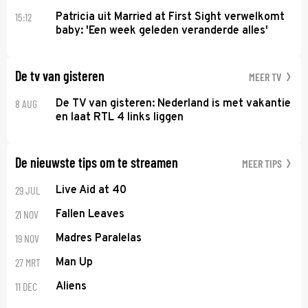
15:12
Patricia uit Married at First Sight verwelkomt
baby: 'Een week geleden veranderde alles'
De tv van gisteren
MEER TV
8 AUG
De TV van gisteren: Nederland is met vakantie
en laat RTL 4 links liggen
De nieuwste tips om te streamen
MEER TIPS
29 JUL
Live Aid at 40
21 NOV
Fallen Leaves
19 NOV
Madres Paralelas
27 MRT
Man Up
11 DEC
Aliens