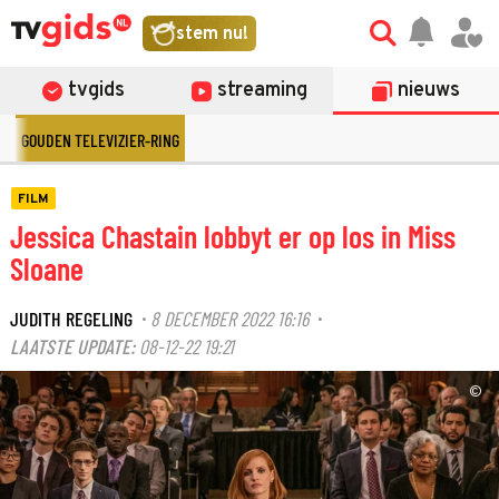
stem nu!
tvgids
streaming
nieuws
GOUDEN TELEVIZIER-RING
FILM
Jessica Chastain lobbyt er op los in Miss
Sloane
JUDITH REGELING
8 DECEMBER 2022 16:16
·
·
LAATSTE UPDATE:
08-12-22 19:21
©