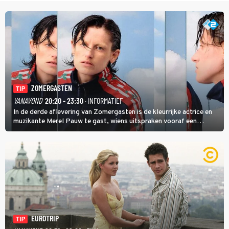
ZOMERGASTEN
TIP
VANAVOND
20:20 - 23:30
· INFORMATIEF
In de derde aflevering van Zomergasten is de kleurrijke actrice en
muzikante Merel Pauw te gast, wiens uitspraken vooraf een
boeiende avond beloven: 'Mijn ideale televisieavond is zoals mijn
identiteit: grenzeloos, absurd en vol angsten'.
EUROTRIP
TIP