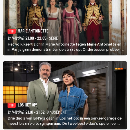
MARIE ANTOINETTE
TIP
VANAVOND
21:00 - 22:05
· SERIE
Het volk keert zich in Marie Antoinette tegen Marie Antoinette en
in Parijs gaan demonstranten de straat op. Ondertussen probeert
Marie Antoinette landgoed Saint-Cloud te kopen. Ze wil daar haar
kinderen veilig laten opgroeien.
LOS HET OP!
TIP
VANAVOND
21:01 - 21:52
· AMUSEMENT
Drie duo’s van BN’ers gaan in Los het op! in een parkeergarage de
meest bizarre uitdagingen aan. De twee beste duo’s spelen een
onderlinge finale. Met in deze aflevering onder anderen cabaretiers