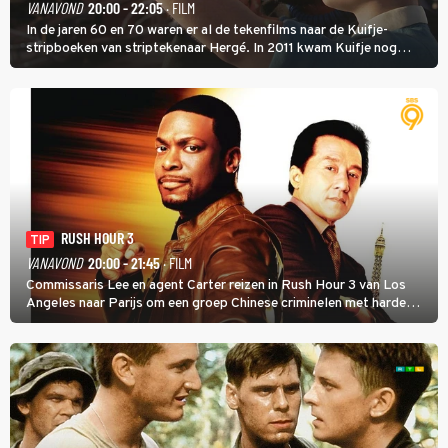
VANAVOND
20:00 - 22:05
· FILM
In de jaren 60 en 70 waren er al de tekenfilms naar de Kuifje-
stripboeken van striptekenaar Hergé. In 2011 kwam Kuifje nog
meer tot leven in The Adventures of Tintin van Steven Spielberg.
RUSH HOUR 3
TIP
VANAVOND
20:00 - 21:45
· FILM
Commissaris Lee en agent Carter reizen in Rush Hour 3 van Los
Angeles naar Parijs om een groep Chinese criminelen met harde
hand aan te pakken.