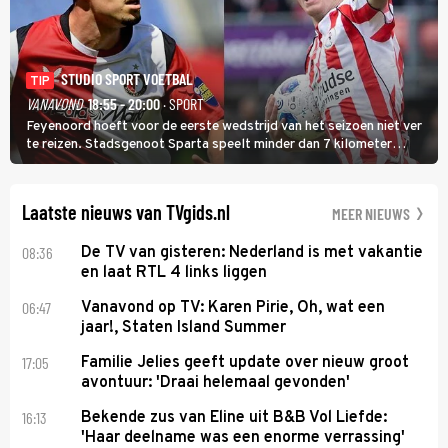
STUDIO SPORT VOETBAL
TIP
VANAVOND
18:55 - 20:00
· SPORT
Feyenoord hoeft voor de eerste wedstrijd van het seizoen niet ver
te reizen. Stadsgenoot Sparta speelt minder dan 7 kilometer
verderop. Feyenoord trok de Spaanse spits Nacho Ferri aan van
KVC Westerlo uit België.
Laatste nieuws van TVgids.nl
MEER NIEUWS
08:36
De TV van gisteren: Nederland is met vakantie
en laat RTL 4 links liggen
06:47
Vanavond op TV: Karen Pirie, Oh, wat een
jaar!, Staten Island Summer
17:05
Familie Jelies geeft update over nieuw groot
avontuur: 'Draai helemaal gevonden'
16:13
Bekende zus van Eline uit B&B Vol Liefde:
'Haar deelname was een enorme verrassing'