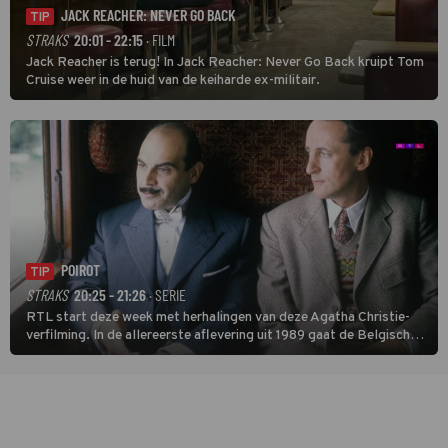
JACK REACHER: NEVER GO BACK
TIP
STRAKS
20:01 - 22:15
· FILM
Jack Reacher is terug! In Jack Reacher: Never Go Back kruipt Tom
Cruise weer in de huid van de keiharde ex-militair.
POIROT
TIP
STRAKS
20:25 - 21:26
· SERIE
RTL start deze week met herhalingen van deze Agatha Christie-
verfilming. In de allereerste aflevering uit 1989 gaat de Belgische
speurder op zoek naar een vermiste kok. Poirot raakt al snel
verwikkeld in een moordzaak. (HH)