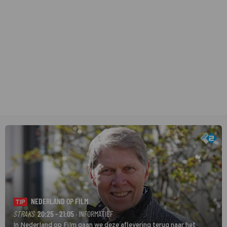
NEDERLAND OP FILM
TIP
STRAKS
20:25 - 21:05
· INFORMATIEF
In Nederland op Film gaan we deze aflevering terug naar het