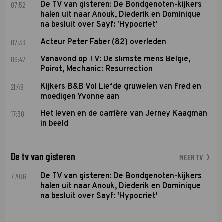
07:52
De TV van gisteren: De Bondgenoten-kijkers
halen uit naar Anouk, Diederik en Dominique
na besluit over Sayf: 'Hypocriet'
07:33
Acteur Peter Faber (82) overleden
06:47
Vanavond op TV: De slimste mens België,
Poirot, Mechanic: Resurrection
21:48
Kijkers B&B Vol Liefde gruwelen van Fred en
moedigen Yvonne aan
17:30
Het leven en de carrière van Jerney Kaagman
in beeld
De tv van gisteren
MEER TV
7 AUG
De TV van gisteren: De Bondgenoten-kijkers
halen uit naar Anouk, Diederik en Dominique
na besluit over Sayf: 'Hypocriet'