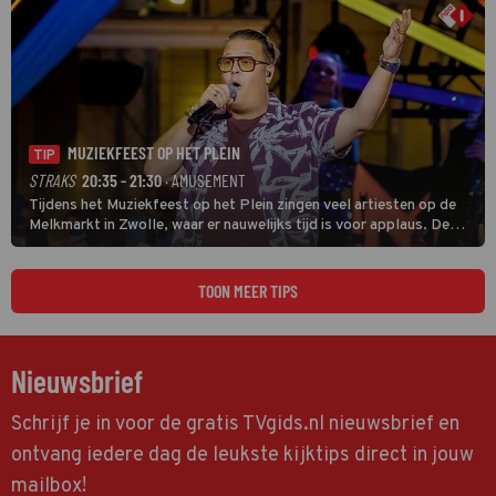
MUZIEKFEEST OP HET PLEIN
TIP
STRAKS
20:35 - 21:30
· AMUSEMENT
Tijdens het Muziekfeest op het Plein zingen veel artiesten op de
Melkmarkt in Zwolle, waar er nauwelijks tijd is voor applaus. De
grootste namen zijn André Hazes, Jannes, René Froger en
natuurlijk Rutger van Barneveld met zijn hit Zwoele Zomernachten.
TOON MEER TIPS
Nieuwsbrief
Schrijf je in voor de gratis TVgids.nl nieuwsbrief en
ontvang iedere dag de leukste kijktips direct in jouw
mailbox!