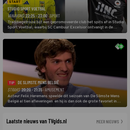
START
STUDIO SPORT VOETBAL
VANAVOND
22:25 - 23:00
· SPORT
Traditiegetrouw bijt een gepromoveerde club het spits af in Studio
Sport Voetbal, waarbij SC Cambuur Excelsior ontvangt in de
eerste wedstrijd van het nieuwe Eredivisieseizoen. De nieuwe
oefenmeester is Johan Plat en hij wil aanvallend voetballen.
DE SLIMSTE MENS BELGIË
TIP
STRAKS
20:20 - 21:35
· AMUSEMENT
Acteur Felix Heremans speelde dit seizoen van De Slimste Mens
België al tien afleveringen en hij is dan ook de grote favoriet in
deze seizoensfinale. En er is Nederlandse inbreng, want komiek
Soundos El Ahmadi neemt plaats aan de jurytafel.
Laatste nieuws van TVgids.nl
MEER NIEUWS