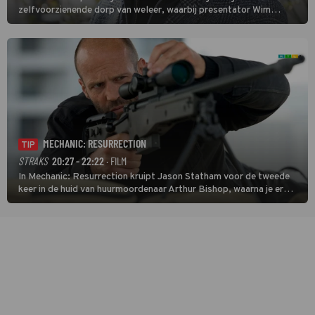
zelfvoorzienende dorp van weleer, waarbij presentator Wim
Daniëls de kijkers meeneemt op reis door de tijd aan de hand van
unieke amateurbeelden uit verschillende decennia. (HH)
MECHANIC: RESURRECTION
TIP
STRAKS
20:27 - 22:22
· FILM
In Mechanic: Resurrection kruipt Jason Statham voor de tweede
keer in de huid van huurmoordenaar Arthur Bishop, waarna je er
donder op kunt zeggen dat er van Bishops geplande pensioen niet
veel terechtkomt.