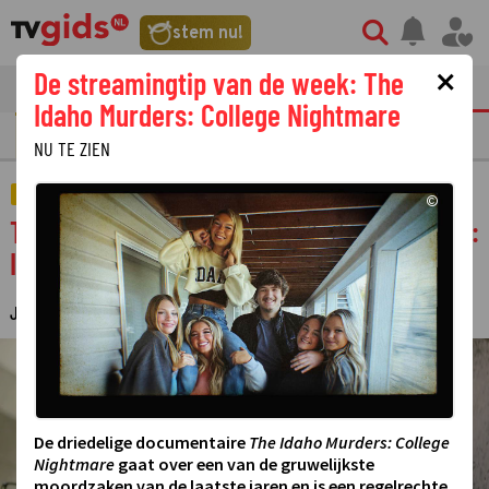
stem nu!
×
De streamingtip van de week: The
tvgids
streaming
nieuws
Idaho Murders: College Nightmare
GOUDEN TELEVIZIER-RING
NU TE ZIEN
FILM
©
Tom Cruise zit geen moment stil in Mission:
Impossible III
JUDITH REGELING
23 APRIL 2026 08:15
·
©
De driedelige documentaire
The Idaho Murders: College
Nightmare
gaat over een van de gruwelijkste
moordzaken van de laatste jaren en is een regelrechte