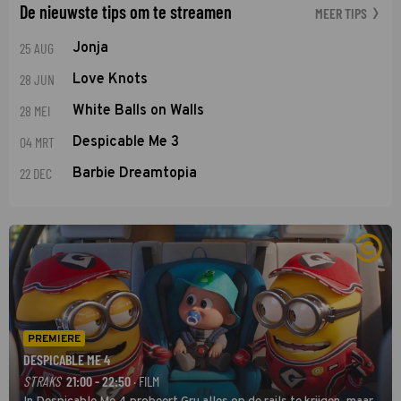
De nieuwste tips om te streamen
MEER TIPS
25 AUG
Jonja
28 JUN
Love Knots
28 MEI
White Balls on Walls
04 MRT
Despicable Me 3
22 DEC
Barbie Dreamtopia
PREMIERE
DESPICABLE ME 4
STRAKS
21:00 - 22:50
· FILM