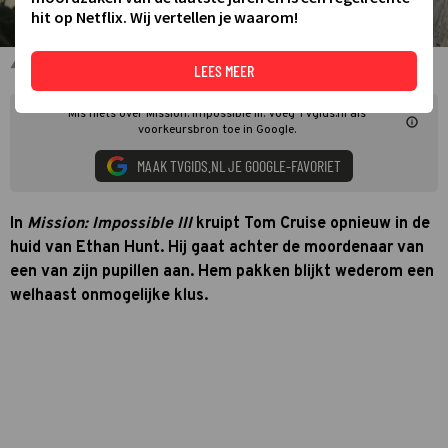
hit op Netflix. Wij vertellen je waarom!
Tom Cruise in Mission: Impossible III
LEES MEER
Mis niets over Mission: Impossible III. Voeg TVgids.nl als
voorkeursbron toe in Google.
MAAK TVGIDS.NL JE GOOGLE-FAVORIET
In
Mission: Impossible III
kruipt Tom Cruise opnieuw in de
huid van Ethan Hunt. Hij gaat achter de moordenaar van
een van zijn pupillen aan. Hem pakken blijkt wederom een
welhaast onmogelijke klus.