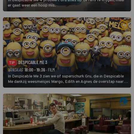
In Despicable Me 4 probeert Gru alles op de rails te krijgen, maar
er gaat weer een hoop mis.
DESPICABLE ME 3
TIP
VANDAAG
18:00 - 19:36
· FILM
In Despicable Me 3 zien we of superschurk Gru, die in Despicable
Me dankzij weesmeisjes Margo, Edith en Agnes de overstap naar
het rechte pad maakte, ook op dat pad weet te blijven.