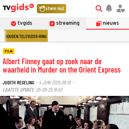
stem nu!
tvgids
streaming
nieuws
GOUDEN TELEVIZIER-RING
FILM
Albert Finney gaat op zoek naar de
waarheid in Murder on the Orient Express
JUDITH REGELING
4 JUNI 2025 08:16
·
·
LAATSTE UPDATE:
05-06-25 16:03
©