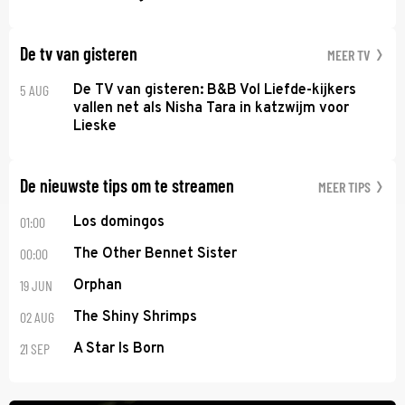
De tv van gisteren
MEER TV
5 AUG
De TV van gisteren: B&B Vol Liefde-kijkers
vallen net als Nisha Tara in katzwijm voor
Lieske
De nieuwste tips om te streamen
MEER TIPS
01:00
Los domingos
00:00
The Other Bennet Sister
19 JUN
Orphan
02 AUG
The Shiny Shrimps
21 SEP
A Star Is Born