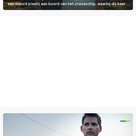
een moord plaats aan boord van het cruiseschip, waarbij dit keer
een bemanningslid het slachtoffer is en kapitein Marlowe de dader
lijkt te zijn.