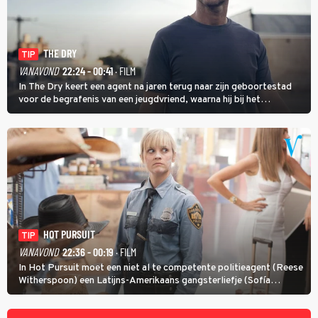
THE DRY
TIP
VANAVOND
22:24 - 00:41
· FILM
In The Dry keert een agent na jaren terug naar zijn geboortestad
voor de begrafenis van een jeugdvriend, waarna hij bij het
onderzoeken van diens dood een verband begint te vermoeden
met een oude zaak.
HOT PURSUIT
TIP
VANAVOND
22:36 - 00:19
· FILM
In Hot Pursuit moet een niet al te competente politieagent (Reese
Witherspoon) een Latijns-Amerikaans gangsterliefje (Sofía
Vergara) beschermen tegen corrupte agenten en moordlustige
maffiatypes.