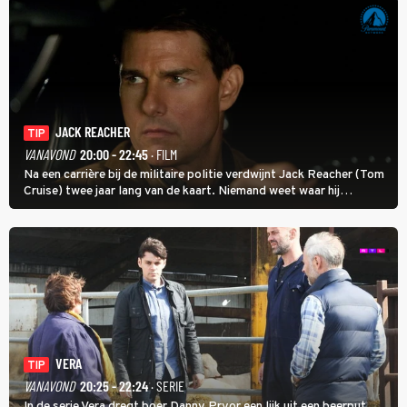
JACK REACHER
TIP
VANAVOND
20:00 - 22:45
· FILM
Na een carrière bij de militaire politie verdwijnt Jack Reacher (Tom
Cruise) twee jaar lang van de kaart. Niemand weet waar hij
uithangt, totdat moordverdachte James Barr naar hem vraagt.
VERA
TIP
VANAVOND
20:25 - 22:24
· SERIE
In de serie Vera dregt boer Danny Pryor een lijk uit een beerput.