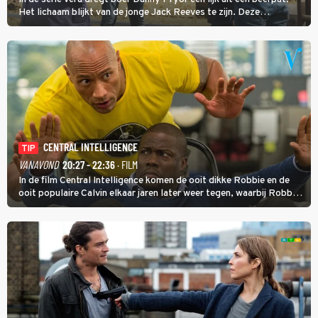
Het lichaam blijkt van de jonge Jack Reeves te zijn. Deze
homoseksuele woonwagenbewoner had gebroken met zijn familie
en verliet het kamp met slaande ruzie.
CENTRAL INTELLIGENCE
TIP
VANAVOND
20:27 - 22:36
· FILM
In de film Central Intelligence komen de ooit dikke Robbie en de
ooit populaire Calvin elkaar jaren later weer tegen, waarbij Robbie,
inmiddels supergespierd en werkzaam voor de CIA, Calvins hulp
goed kan gebruiken.