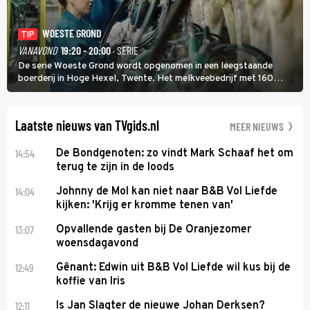
WOESTE GROND
TIP
VANAVOND
19:20 - 20:00
· SERIE
De serie Woeste Grond wordt opgenomen in een leegstaande
boerderij in Hoge Hexel, Twente. Het melkveebedrijf met 160
koeien moest sluiten, omdat het dicht bij een Natura 2000-gebied
ligt. In de serie heerst er een gevaarlijke veeziekte.
Laatste nieuws van TVgids.nl
MEER NIEUWS
14:54
De Bondgenoten: zo vindt Mark Schaaf het om
terug te zijn in de loods
14:04
Johnny de Mol kan niet naar B&B Vol Liefde
kijken: 'Krijg er kromme tenen van'
13:07
Opvallende gasten bij De Oranjezomer
woensdagavond
12:49
Gênant: Edwin uit B&B Vol Liefde wil kus bij de
koffie van Iris
12:11
Is Jan Slagter de nieuwe Johan Derksen?