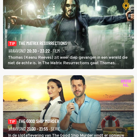
THE MATRIX RESURRECTIONS
TIP
VANAVOND
20:30 - 23:22
· FILM
Thomas (Keanu Reeves) zit weer diep gevangen in een wereld die
niet de echte is. In The Matrix Resurrections gaat Thomas
proberen uit deze schijnwereld te ontsnappen.
THE GOOD SHIP MURDER
TIP
VANAVOND
21:00 - 21:55
· SERIE
In de slotaflevering van The Good Ship Murder vindt er opnieuw