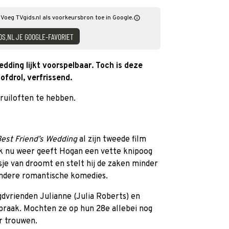
 Voeg TVgids.nl als voorkeursbron toe in Google.
DS.NL JE GOOGLE-FAVORIET
dding lijkt voorspelbaar. Toch is deze
fdrol, verfrissend.
bruiloften te hebben.
est Friend’s Wedding
al zijn tweede film
ok nu weer geeft Hogan een vette knipoog
sje van droomt en stelt hij de zaken minder
andere romantische komedies.
dvrienden Julianne (Julia Roberts) en
raak. Mochten ze op hun 28e allebei nog
ar trouwen.