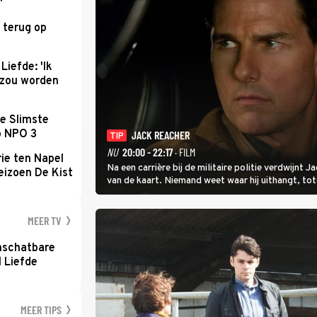
'
 terug op
Liefde: 'Ik
d zou worden
e Slimste
p NPO 3
JACK REACHER
TIP
NU
20:00 - 22:17
· FILM
ie ten Napel
Na een carrière bij de militaire politie verdwijnt
eizoen De Kist
van de kaart. Niemand weet waar hij uithangt, t
hem vraagt.
MEER TV
nschatbare
 Liefde
MEER TIPS