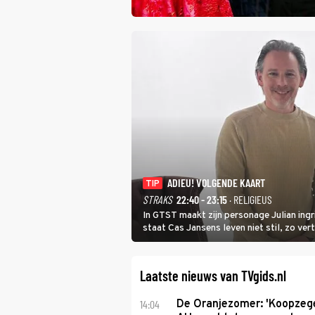
ADIEU! VOLGENDE KAART
TIP
STRAKS
22:40 - 23:15
· RELIGIEUS
In GTST maakt zijn personage Julian ing
staat Cas Jansens leven niet stil, zo vert
Laatste nieuws van TVgids.nl
14:04
De Oranjezomer: 'Koopzeg