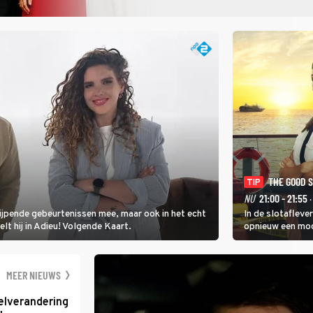
THE GOOD 
TIP
NU
21:00 - 21:55
·
rijpende gebeurtenissen mee, maar ook in het echt
In de slotafleve
elt hij in Adieu! Volgende Kaart.
opnieuw een moo
waarbij dit keer
kapitein Marlowe 
MEER NIEUWS
elverandering