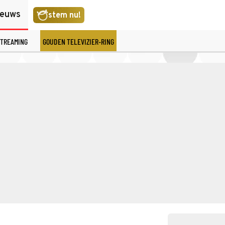
ieuws
stem nu!
TREAMING
GOUDEN TELEVIZIER-RING