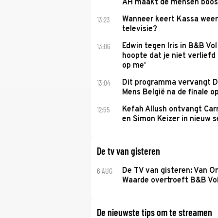
AH maakt de mensen boos
13:23
Wanneer keert Kassa weer
televisie?
13:06
Edwin tegen Iris in B&B Vol 
hoopte dat je niet verlief
op me'
13:04
Dit programma vervangt D
Mens België na de finale o
12:55
Kefah Allush ontvangt Carr
en Simon Keizer in nieuw s
De tv van gisteren
6 AUG
De TV van gisteren: Van O
Waarde overtroeft B&B Vol
De nieuwste tips om te streamen