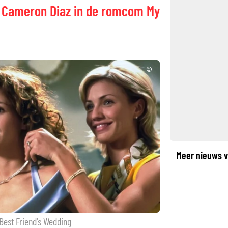
op Cameron Diaz in de romcom My
©
Meer nieuws v
Best Friend's Wedding