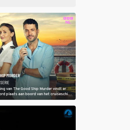
SHIP MURDER
 SERIE
ring van The Good Ship Murder vindt er
rd plaats aan boord van het cruiseschip,
 een bemanningslid het slachtoffer is en
de dader lijkt te zijn.