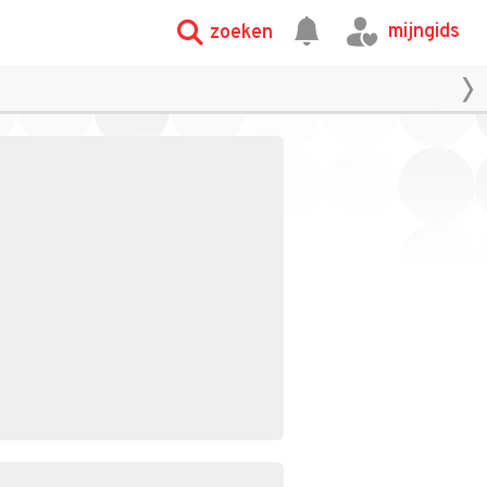
mijngids
zoeken