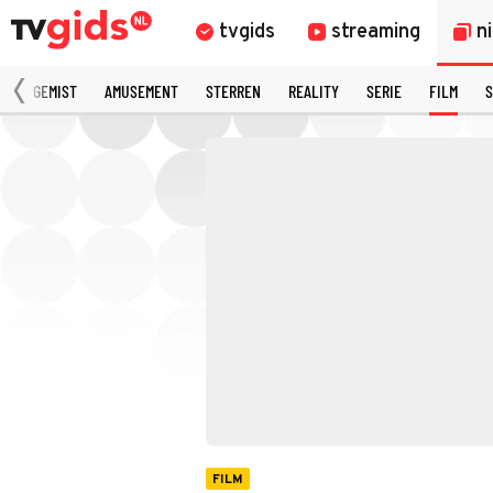
tvgids
streaming
n
N
GEMIST
AMUSEMENT
STERREN
REALITY
SERIE
FILM
S
FILM