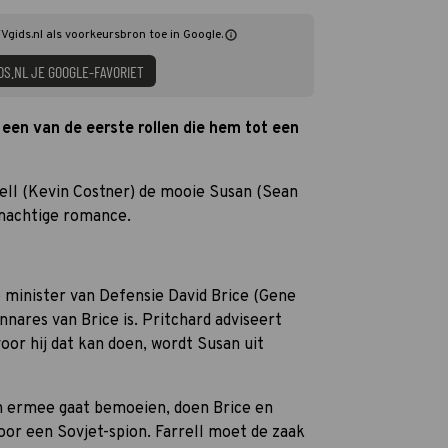
Vgids.nl als voorkeursbron toe in Google.
DS.NL JE GOOGLE-FAVORIET
een van de eerste rollen die hem tot een
rell (Kevin Costner) de mooie Susan (Sean
rmachtige romance.
e minister van Defensie David Brice (Gene
nares van Brice is. Pritchard adviseert
oor hij dat kan doen, wordt Susan uit
h ermee gaat bemoeien, doen Brice en
oor een Sovjet-spion. Farrell moet de zaak