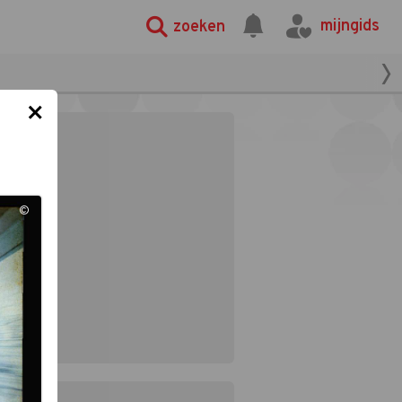
mijngids
zoeken
×
©