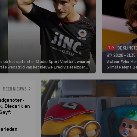
DE SLIMST
TIP
NU
20:20 - 21:35
lub het spits af in Studio Sport Voetbal, waarbij
Acteur Felix He
ste wedstrijd van het nieuwe Eredivisieseizoen.
Slimste Mens Bel
hij wil aanvallend voetballen.
de grote favoriet
Nederlandse inb
neemt plaats aan
MEER NIEUWS
ondgenoten-
k, Diederik en
Sayf:
verleden