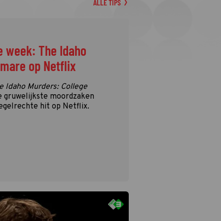
ALLE TIPS
e week: The Idaho
tmare op Netflix
e Idaho Murders: College
e gruwelijkste moordzaken
egelrechte hit op Netflix.