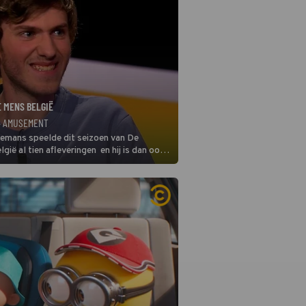
E MENS BELGIË
· AMUSEMENT
remans speelde dit seizoen van De
gië al tien afleveringen en hij is dan ook
 in deze seizoensfinale. En er is
reng, want komiek Soundos El Ahmadi
 de jurytafel.