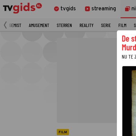
tvgids
streaming
n
N
GEMIST
AMUSEMENT
STERREN
REALITY
SERIE
FILM
S
De s
Murd
NU TE 
FILM