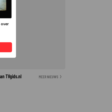
 over
an TVgids.nl
MEER NIEUWS