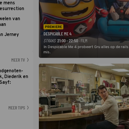
te mens
Resurrection
uwelen van
aan
PREMIERE
DESPICABLE ME 4
an Jerney
STRAKS
21:00 - 22:50
· FILM
In Despicable Me 4 probeert Gru alles op de rails
mis.
MEER TV
ondgenoten-
k, Diederik en
Sayf:
MEER TIPS