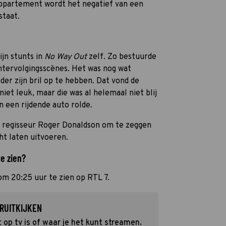
appartement wordt het negatief van een
staat.
jn stunts in
No Way Out
zelf. Zo bestuurde
chtervolgingsscènes. Het was nog wat
nder zijn bril op te hebben. Dat vond de
iet leuk, maar die was al helemaal niet blij
 een rijdende auto rolde.
regisseur Roger Donaldson om te zeggen
ht laten uitvoeren.
te zien?
 om 20:25 uur te zien op RTL 7.
RUITKIJKEN
op tv is of waar je het kunt streamen.