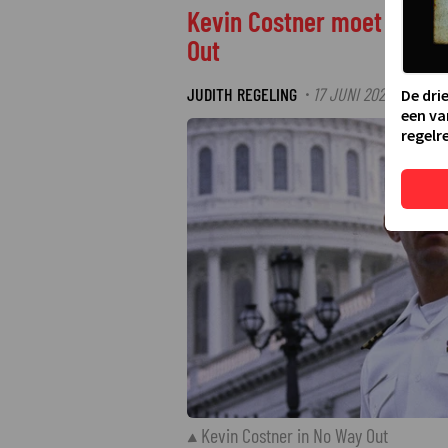
Kevin Costner moet zichzel
Out
JUDITH REGELING
17 JUNI 2025 17:15
L
·
·
De dri
een va
regelre
Kevin Costner in No Way Out