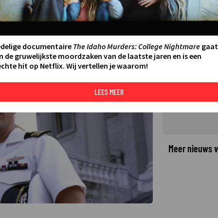
f zien vrij te pleiten in No Way
AATSTE UPDATE:
18-06-25 11:18
edelige documentaire
The Idaho Murders: College Nightmare
gaat
n de gruwelijkste moordzaken van de laatste jaren en is een
chte hit op Netflix. Wij vertellen je waarom!
©
LEES MEER
Meer nieuws v