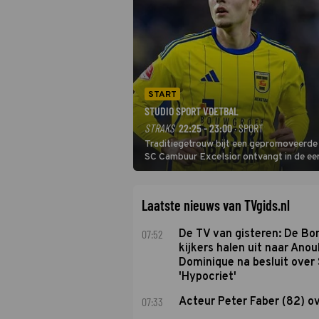
START
STUDIO SPORT VOETBAL
STRAKS
22:25 - 23:00
· SPORT
Traditiegetrouw bijt een gepromoveerde c
SC Cambuur Excelsior ontvangt in de eer
De nieuwe oefenmeester is Johan Plat en 
Laatste nieuws van TVgids.nl
07:52
De TV van gisteren: De B
kijkers halen uit naar Anou
Dominique na besluit over 
'Hypocriet'
07:33
Acteur Peter Faber (82) o