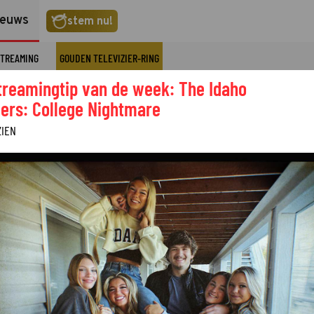
ieuws
stem nu!
TREAMING
GOUDEN TELEVIZIER-RING
treamingtip van de week: The Idaho
ers: College Nightmare
ZIEN