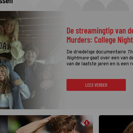
issen
De streamingtip van d
Murders: College Nigh
De driedelige documentaire
Th
Nightmare
gaat over een van d
van de laatste jaren en is een r
LEES VERDER