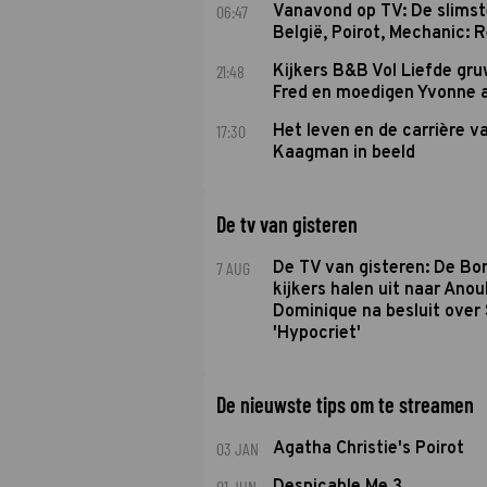
06:47
Vanavond op TV: De slims
België, Poirot, Mechanic: 
21:48
Kijkers B&B Vol Liefde gr
Fred en moedigen Yvonne 
17:30
Het leven en de carrière v
Kaagman in beeld
De tv van gisteren
7 AUG
De TV van gisteren: De B
kijkers halen uit naar Anou
Dominique na besluit over 
'Hypocriet'
De nieuwste tips om te streamen
03 JAN
Agatha Christie's Poirot
01 JUN