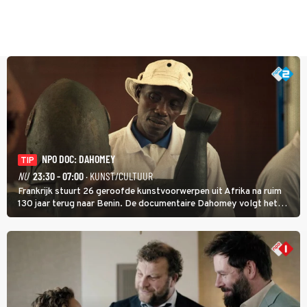
NPO DOC: DAHOMEY
TIP
NU
23:30 - 07:00
· KUNST/CULTUUR
Frankrijk stuurt 26 geroofde kunstvoorwerpen uit Afrika na ruim
130 jaar terug naar Benin. De documentaire Dahomey volgt het
transport en toont de aankomst. Inwoners van Benin bespreken de
betekenis van de teruggave.