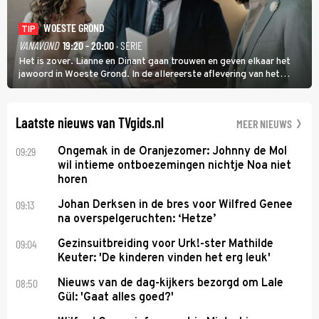
WOESTE GROND
TIP
VANAVOND
19:20 - 20:00
· SERIE
Het is zover. Lianne en Dinant gaan trouwen en geven elkaar het
jawoord in Woeste Grond. In de allereerste aflevering van het
eerste seizoen kwam Lianne vanuit de Randstad naar Twente. Daar
is ze inmiddels helemaal op haar plek.
Laatste nieuws van TVgids.nl
MEER NIEUWS
09:29
Ongemak in de Oranjezomer: Johnny de Mol
wil intieme ontboezemingen nichtje Noa niet
horen
09:13
Johan Derksen in de bres voor Wilfred Genee
na overspelgeruchten: ‘Hetze’
09:04
Gezinsuitbreiding voor Urk!-ster Mathilde
Keuter: 'De kinderen vinden het erg leuk'
08:50
Nieuws van de dag-kijkers bezorgd om Lale
Gül: 'Gaat alles goed?'