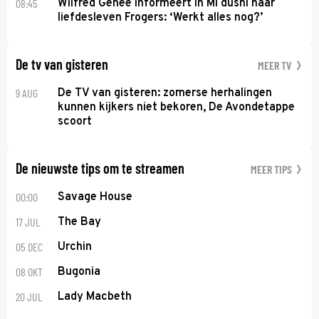
08:45
Wilfred Genee informeert in Mi dushi naar
liefdesleven Frogers: ‘Werkt alles nog?’
De tv van gisteren
MEER TV
9 AUG
De TV van gisteren: zomerse herhalingen
kunnen kijkers niet bekoren, De Avondetappe
scoort
De nieuwste tips om te streamen
MEER TIPS
00:00
Savage House
17 JUL
The Bay
05 DEC
Urchin
08 OKT
Bugonia
20 JUL
Lady Macbeth