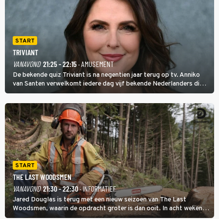
START
TRIVIANT
VANAVOND
21:25 - 22:15
· AMUSEMENT
De bekende quiz Triviant is na negentien jaar terug op tv. Anniko
van Santen verwelkomt iedere dag vijf bekende Nederlanders die
vragen beantwoorden in verschillende categorieën. De beste
speler gaat direct door naar de finaleweek.
START
THE LAST WOODSMEN
VANAVOND
21:30 - 22:30
· INFORMATIEF
Jared Douglas is terug met een nieuw seizoen van The Last
Woodsmen, waarin de opdracht groter is dan ooit. In acht weken
tijd probeert hij een miljoen dollar bij elkaar te vergaren om de