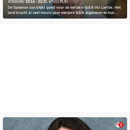
VANAVOND
20:53 - 22:21
· AMUSEMENT
De Spaanse zon blijkt goed voor de liefde in B&B Vol Liefde. Het
land bracht al veel moois voor eerdere B&B-eigenaren en hun
partners. Ook Paul runt zijn gastenverblijf in Spanje. De 62-jarige
weduwnaar stuurt aan op een nieuw hoofdstuk.