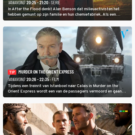
VANAVOND
20:25 - 21:20
· SERIE
In After the Flood denkt Alan Benson dat milieuactivisten het
hebben gemunt op zijn familie en hun chemiefabriek. Als een
brandende boodschap in het veen de boel op scherp zet, besluit
Jo Marshall de jonge Finn Allen aan de tand te voelen.
MURDER ON THE ORIENT EXPRESS
TIP
VANAVOND
20:26 - 22:35
· FILM
Tijdens een treinrit van Istanboel naar Calais in Murder on the
Orient Express wordt een van de passagiers vermoord en gaan
detective Hercule Poirot en zijn snor uitzoeken wie van de andere
treinreizigers de dader is.