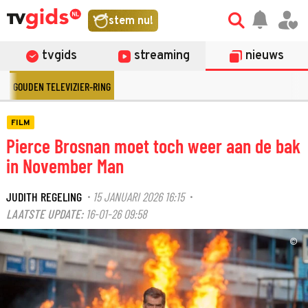
stem nu!
tvgids
streaming
nieuws
GOUDEN TELEVIZIER-RING
FILM
Pierce Brosnan moet toch weer aan de bak
in November Man
JUDITH REGELING
15 JANUARI 2026 16:15
·
·
LAATSTE UPDATE:
16-01-26 09:58
©