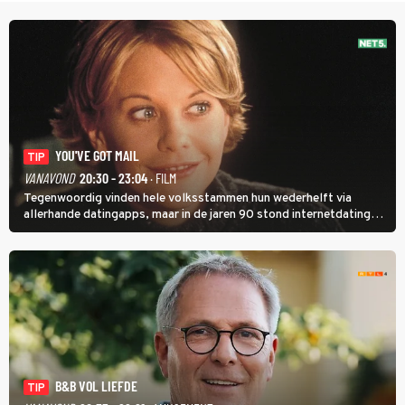
YOU'VE GOT MAIL
TIP
VANAVOND
20:30 - 23:04
· FILM
Tegenwoordig vinden hele volksstammen hun wederhelft via
allerhande datingapps, maar in de jaren 90 stond internetdating
nog in de kinderschoenen. In de film You've Got Mail zie je dat
terug.
B&B VOL LIEFDE
TIP