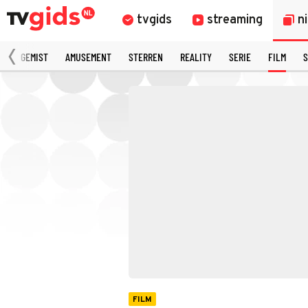
tvgids
streaming
n
N
GEMIST
AMUSEMENT
STERREN
REALITY
SERIE
FILM
S
FILM