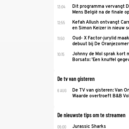
13:04
Dit programma vervangt D
Mens België na de finale o
12:55
Kefah Allush ontvangt Carr
en Simon Keizer in nieuw s
11:50
Oud- X Factor-jurylid maa
debuut bij De Oranjezomer
10:15
Johnny de Mol sprak kort 
Borsato: 'Een knuffel gege
De tv van gisteren
6 AUG
De TV van gisteren: Van O
Waarde overtroeft B&B Vol
De nieuwste tips om te streamen
06:00
Jurassic Sharks