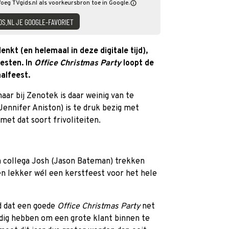
Voeg TVgids.nl als voorkeursbron toe in Google.
DS.NL JE GOOGLE-FAVORIET
nkt (en helemaal in deze digitale tijd),
esten. In
Office Christmas Party
loopt de
nalfeest.
aar bij Zenotek is daar weinig van te
ennifer Aniston) is te druk bezig met
met dat soort frivoliteiten.
ijn collega Josh (Jason Bateman) trekken
ren lekker wél een kerstfeest voor het hele
gd dat een goede
Office Christmas Party
net
nodig hebben om een grote klant binnen te