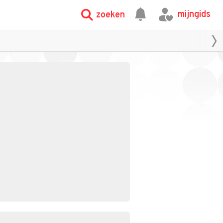
mijngids
zoeken