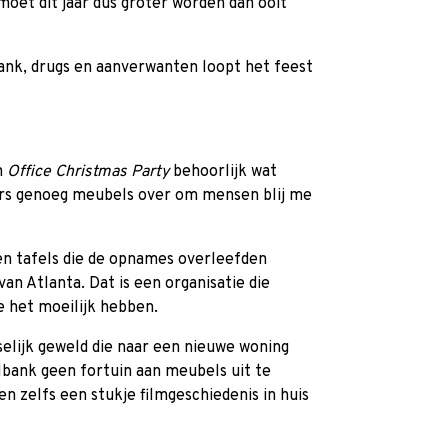
oet dit jaar dus groter worden dan ooit
drank, drugs en aanverwanten loopt het feest
n
Office Christmas Party
behoorlijk wat
ers genoeg meubels over om mensen blij me
en tafels die de opnames overleefden
an Atlanta. Dat is een organisatie die
e het moeilijk hebben.
selijk geweld die naar een nieuwe woning
bank geen fortuin aan meubels uit te
n zelfs een stukje filmgeschiedenis in huis