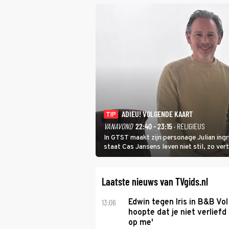
ADIEU! VOLGENDE KAART
TIP
VANAVOND
22:40 - 23:15
· RELIGIEUS
In GTST maakt zijn personage Julian ing
staat Cas Jansens leven niet stil, zo vert
Laatste nieuws van TVgids.nl
13:06
Edwin tegen Iris in B&B Vol 
hoopte dat je niet verlief
op me'