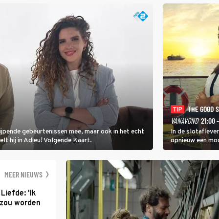
THE GOOD 
TIP
VANAVOND
21:00 
rijpende gebeurtenissen mee, maar ook in het echt
In de slotafleve
elt hij in Adieu! Volgende Kaart.
opnieuw een moo
waarbij dit keer
kapitein Marlowe 
MEER NIEUWS
Liefde: 'Ik
d zou worden