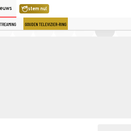
ieuws
stem nu!
TREAMING
GOUDEN TELEVIZIER-RING