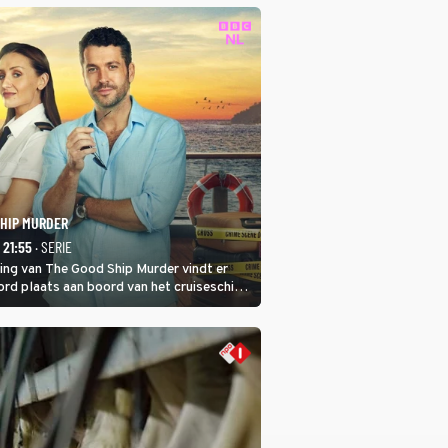
SHIP MURDER
- 21:55
· SERIE
ring van The Good Ship Murder vindt er
rd plaats aan boord van het cruiseschip,
 een bemanningslid het slachtoffer is en
de dader lijkt te zijn.