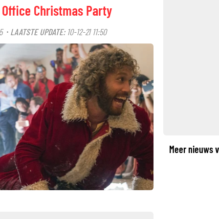
n Office Christmas Party
5
LAATSTE UPDATE:
10-12-21 11:50
·
Meer nieuws v