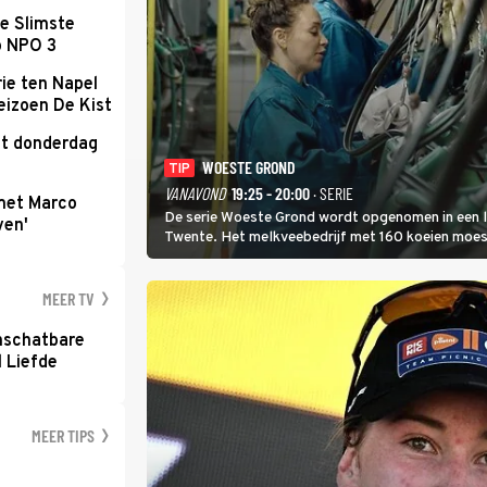
e Slimste
p NPO 3
ie ten Napel
eizoen De Kist
kt donderdag
WOESTE GROND
TIP
VANAVOND
19:25 - 20:00
· SERIE
met Marco
De serie Woeste Grond wordt opgenomen in een l
ven'
Twente. Het melkveebedrijf met 160 koeien moest 
2000-gebied ligt. In de serie heerst er een gevaar
MEER TV
nschatbare
 Liefde
MEER TIPS