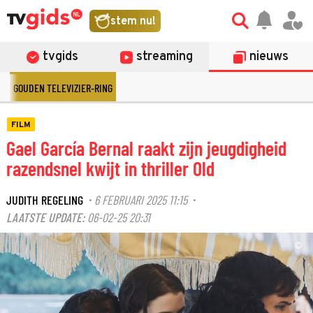
stem nu!
tvgids
streaming
nieuws
GOUDEN TELEVIZIER-RING
FILM
Gael García Bernal raakt zijn jeugdigheid
razendsnel kwijt in thriller Old
JUDITH REGELING
6 FEBRUARI 2025 11:15
·
·
LAATSTE UPDATE:
06-02-25 20:31
©