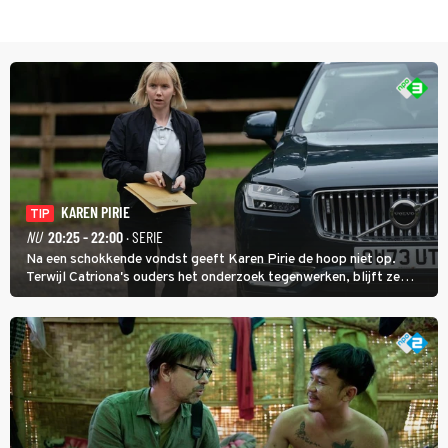
KAREN PIRIE
TIP
NU
20:25 - 22:00
· SERIE
Na een schokkende vondst geeft Karen Pirie de hoop niet op.
Terwijl Catriona's ouders het onderzoek tegenwerken, blijft ze
speuren naar Adam. In deze slotaflevering van Karen Pirie leidt het
spoor via Frankrijk en Italië naar Malta.