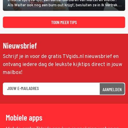
In korte tijd overlijdt een aantal dierbaren van Marcel en Walter.
Als Walter ook nog een burn-out krijgt, besluiten ze in Ik Vertrek
een nieuwe start te maken door een B&B in Spanje te openen, waar
ze een moeizame start beleven. (HH)
TOON MEER TIPS
Nieuwsbrief
Schrijf je in voor de gratis TVgids.nl nieuwsbrief en
ontvang iedere dag de leukste kijktips direct in jouw
mailbox!
AANMELDEN
Mobiele apps