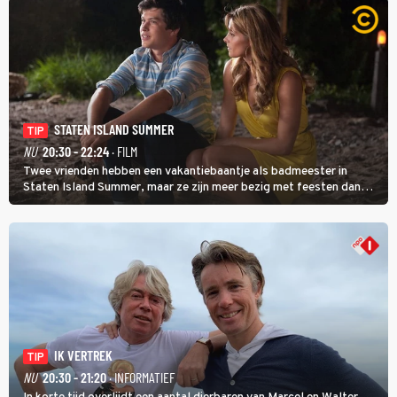
STATEN ISLAND SUMMER
TIP
NU
20:30 - 22:24
· FILM
Twee vrienden hebben een vakantiebaantje als badmeester in
Staten Island Summer, maar ze zijn meer bezig met feesten dan
met werken.
IK VERTREK
TIP
NU
20:30 - 21:20
· INFORMATIEF