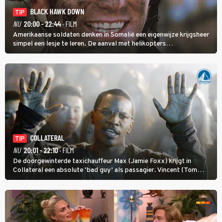
BLACK HAWK DOWN
TIP
NU
20:00 - 22:44
· FILM
Amerikaanse soldaten denken in Somalië een eigenwijze krijgsheer
simpel een lesje te leren. De aanval met helikopters
verloopt in Black Hawk down dramatisch.
COLLATERAL
TIP
NU
20:01 - 22:10
· FILM
De doorgewinterde taxichauffeur Max (Jamie Foxx) krijgt in
Collateral een absolute ‘bad guy’ als passagier. Vincent (Tom
Cruise) heeft hem nodig om hem de stad door te loodsen om een
wel heel lugubere reden.