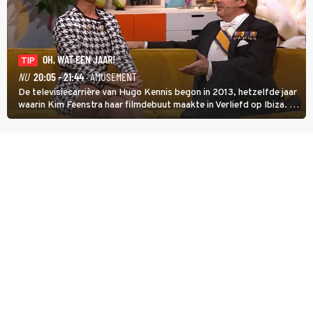
OH, WAT EEN JAAR!
TIP
NU
20:05 - 21:44
· AMUSEMENT
De televisiecarrière van Hugo Kennis begon in 2013, hetzelfde jaar
waarin Kim Feenstra haar filmdebuut maakte in Verliefd op Ibiza. In
Oh, Wat een Jaar! wordt duidelijk wat ze nog meer weten van het
jaar waarin ze allebei eindtwintigers waren.