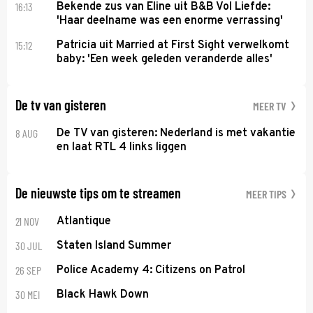
16:13
Bekende zus van Eline uit B&B Vol Liefde:
'Haar deelname was een enorme verrassing'
15:12
Patricia uit Married at First Sight verwelkomt
baby: 'Een week geleden veranderde alles'
De tv van gisteren
MEER TV
8 AUG
De TV van gisteren: Nederland is met vakantie
en laat RTL 4 links liggen
De nieuwste tips om te streamen
MEER TIPS
21 NOV
Atlantique
30 JUL
Staten Island Summer
26 SEP
Police Academy 4: Citizens on Patrol
30 MEI
Black Hawk Down