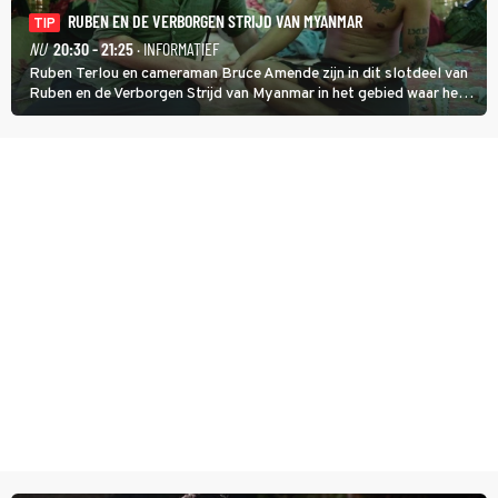
RUBEN EN DE VERBORGEN STRIJD VAN MYANMAR
TIP
NU
20:30 - 21:25
· INFORMATIEF
Ruben Terlou en cameraman Bruce Amende zijn in dit slotdeel van
Ruben en de Verborgen Strijd van Myanmar in het gebied waar het
KNDF-rebellenleger de scepter zwaait. De rebellenleider zet zich
in voor vrijheid en gelijkheid voor iedereen. (HH)