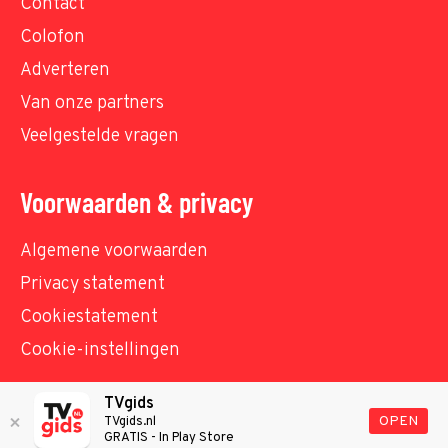
Contact
Colofon
Adverteren
Van onze partners
Veelgestelde vragen
Voorwaarden & privacy
Algemene voorwaarden
Privacy statement
Cookiestatement
Cookie-instellingen
TVgids
© TVgids.nl 2026 - All rights reserved. No text and
OPEN
TVgids.nl
GRATIS - In Play Store
datamining.