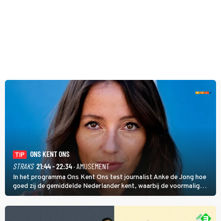
ONS KENT ONS
TIP
STRAKS
21:44 - 22:34
· AMUSEMENT
In het programma Ons Kent Ons test journalist Anke de Jong hoe
goed zij de gemiddelde Nederlander kent, waarbij de voormalig
hoofdredacteur van modebladen Glamour en Elle het samen met
rapper Keizer opneemt tegen Edson da Graça en Marc-Marie
Huijbregts.