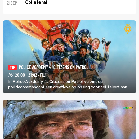
21 SEP
Collateral
POLICE ACADEMY 4: CITIZENS ON PATROL
TIP
NU
20:00 - 21:42
· FILM
In Police Academy 4: Citizens on Patrol verzint een
politiecommandant een creatieve oplossing voor het tekort aan
agenten.