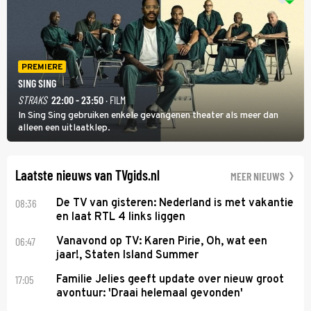
PREMIERE
SING SING
STRAKS
22:00 - 23:50
· FILM
In Sing Sing gebruiken enkele gevangenen theater als meer dan
alleen een uitlaatklep.
Laatste nieuws van TVgids.nl
MEER NIEUWS
08:36
De TV van gisteren: Nederland is met vakantie
en laat RTL 4 links liggen
06:47
Vanavond op TV: Karen Pirie, Oh, wat een
jaar!, Staten Island Summer
17:05
Familie Jelies geeft update over nieuw groot
avontuur: 'Draai helemaal gevonden'