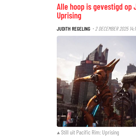
Alle hoop is gevestigd op 
Uprising
JUDITH REGELING
2 DECEMBER 2025 14:1
·
Still uit Pacific Rim: Uprising