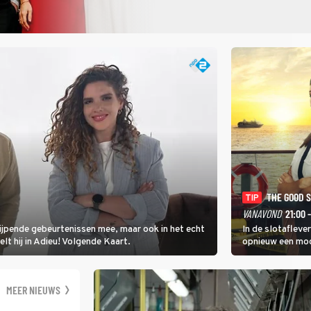
THE GOOD 
TIP
VANAVOND
21:00 
rijpende gebeurtenissen mee, maar ook in het echt
In de slotafleve
elt hij in Adieu! Volgende Kaart.
opnieuw een moo
waarbij dit keer
kapitein Marlowe 
MEER NIEUWS