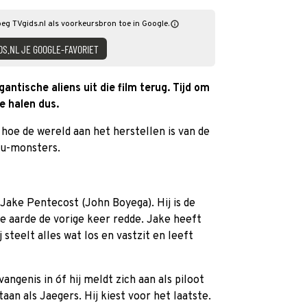
Voeg TVgids.nl als voorkeursbron toe in Google.
DS.NL JE GOOGLE-FAVORIET
gantische aliens uit die film terug. Tijd om
e halen dus.
hoe de wereld aan het herstellen is van de
iju-monsters.
ake Pentecost (John Boyega). Hij is de
de aarde de vorige keer redde. Jake heeft
 steelt alles wat los en vastzit en leeft
vangenis in óf hij meldt zich aan als piloot
aan als Jaegers. Hij kiest voor het laatste.