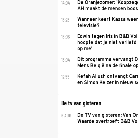
14:04
De Oranjezomer: 'Koopzeg
AH maakt de mensen boos
13:23
Wanneer keert Kassa weer
televisie?
13:06
Edwin tegen Iris in B&B Vol 
hoopte dat je niet verlief
op me'
13:04
Dit programma vervangt D
Mens België na de finale o
12:55
Kefah Allush ontvangt Carr
en Simon Keizer in nieuw s
De tv van gisteren
6 AUG
De TV van gisteren: Van O
Waarde overtroeft B&B Vol