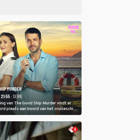
SHIP MURDER
- 21:55
· SERIE
ring van The Good Ship Murder vindt er
rd plaats aan boord van het cruiseschip,
 een bemanningslid het slachtoffer is en
de dader lijkt te zijn.