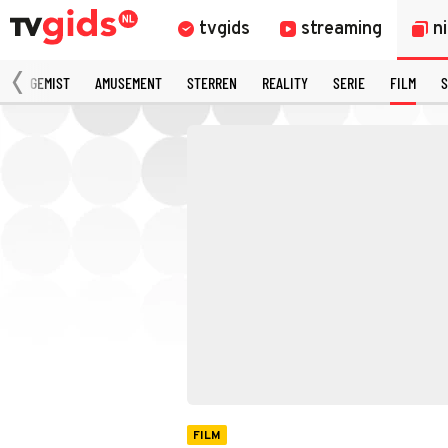
tvgids
streaming
n
N
GEMIST
AMUSEMENT
STERREN
REALITY
SERIE
FILM
S
FILM