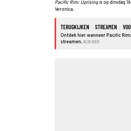
Pacific Rim: Uprising
is op dinsdag 
Veronica.
TERUGKIJKEN
STREAMEN
VOO
·
·
Ontdek hier wanneer Pacific Rim: 
KLIK HIER
streamen.