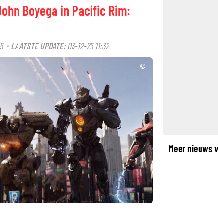
John Boyega in Pacific Rim:
5
LAATSTE UPDATE:
03-12-25 11:32
·
©
Meer nieuws v