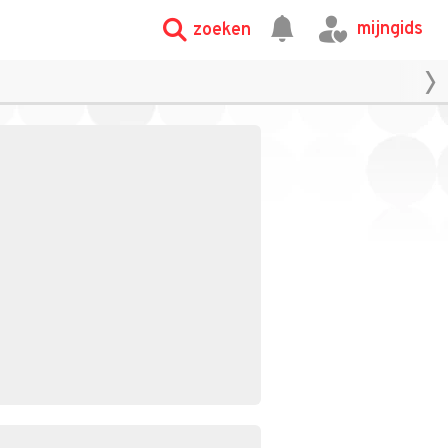
mijngids
zoeken