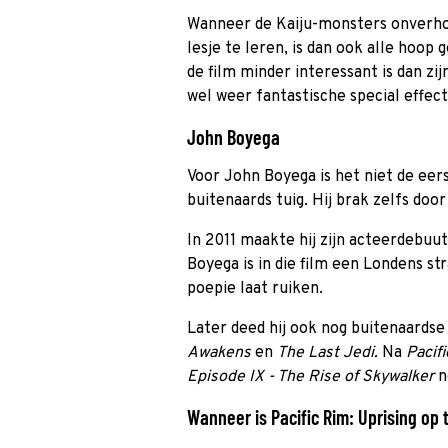
Wanneer de Kaiju-monsters onverho
lesje te leren, is dan ook alle hoop 
de film minder interessant is dan zi
wel weer fantastische special effe
John Boyega
Voor John Boyega is het niet de eer
buitenaards tuig. Hij brak zelfs door 
In 2011 maakte hij zijn acteerdebuut
Boyega is in die film een Londens s
poepie laat ruiken.
Later deed hij ook nog buitenaardse
Awakens
en
The Last Jedi.
Na
Pacif
Episode IX - The Rise of Skywalker
n
Wanneer is Pacific Rim: Uprising op t