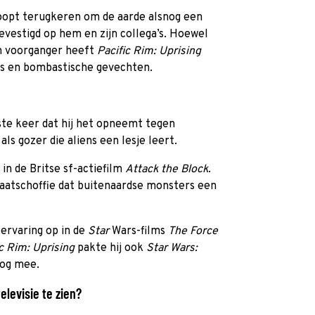
opt terugkeren om de aarde alsnog een
gevestigd op hem en zijn collega’s. Hoewel
jn voorganger heeft
Pacific Rim: Uprising
cts en bombastische gevechten.
ste keer dat hij het opneemt tegen
als gozer die aliens een lesje leert.
 in de Britse sf-actiefilm
Attack the Block
.
traatschoffie dat buitenaardse monsters een
 ervaring op in de
Star
Wars-films
The Force
ic Rim: Uprising
pakte hij ook
Star Wars:
og mee.
elevisie te zien?