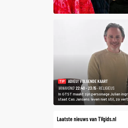
ADIEU! VOLGENDE KAART
TIP
VANAVOND
22:40 - 23:15
· RELIGIEUS
In GTST maakt zijn personage Julian ing
staat Cas Jansens leven niet stil, zo vert
Laatste nieuws van TVgids.nl