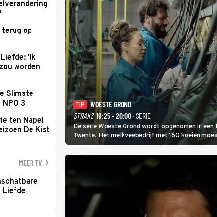
elverandering
'
 terug op
Liefde: 'Ik
d zou worden
e Slimste
p NPO 3
WOESTE GROND
TIP
STRAKS
19:25 - 20:00
· SERIE
ie ten Napel
De serie Woeste Grond wordt opgenomen in een l
eizoen De Kist
Twente. Het melkveebedrijf met 160 koeien moest 
2000-gebied ligt. In de serie heerst er een gevaar
MEER TV
nschatbare
 Liefde