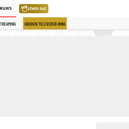
ieuws
stem nu!
TREAMING
GOUDEN TELEVIZIER-RING