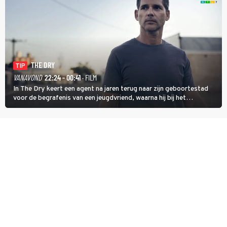
THE DRY
TIP
VANAVOND
22:24 - 00:41
· FILM
In The Dry keert een agent na jaren terug naar zijn geboortestad
voor de begrafenis van een jeugdvriend, waarna hij bij het
onderzoeken van diens dood een verband begint te vermoeden
met een oude zaak.