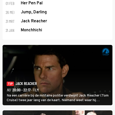
01 FEB
Her Pen Pal
26 MEI
Jump, Darling
31 MRT
Jack Reacher
21 JAN
Monchhichi
JACK REACHER
TIP
NU
20:00 - 22:17
· FILM
Na een carrière bij de militaire politie verdwijnt Jack Reacher (Tom
Cruise) twee jaar lang van de kaart. Niemand weet waar hij
uithangt, totdat moordverdachte James Barr naar hem vraagt.