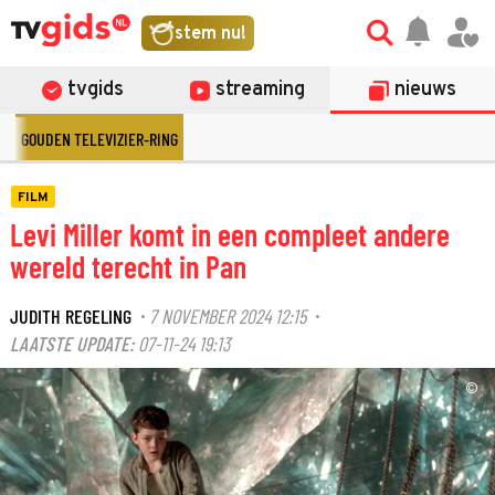
stem nu!
tvgids
streaming
nieuws
GOUDEN TELEVIZIER-RING
FILM
Levi Miller komt in een compleet andere
wereld terecht in Pan
JUDITH REGELING
7 NOVEMBER 2024 12:15
·
·
LAATSTE UPDATE:
07-11-24 19:13
©