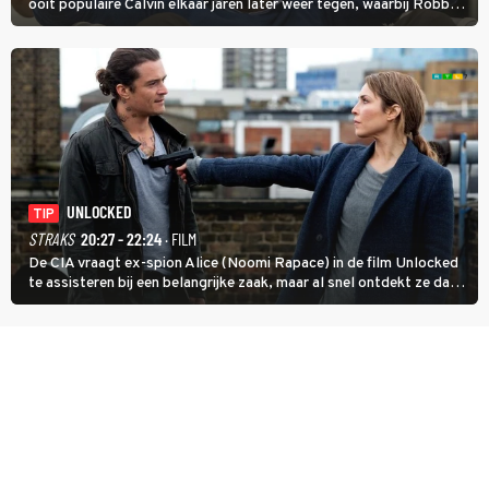
ooit populaire Calvin elkaar jaren later weer tegen, waarbij Robbie,
inmiddels supergespierd en werkzaam voor de CIA, Calvins hulp
goed kan gebruiken.
UNLOCKED
TIP
STRAKS
20:27 - 22:24
· FILM
De CIA vraagt ex-spion Alice (Noomi Rapace) in de film Unlocked
te assisteren bij een belangrijke zaak, maar al snel ontdekt ze dat
degene die haar aanstelde kwade bedoelingen heeft.