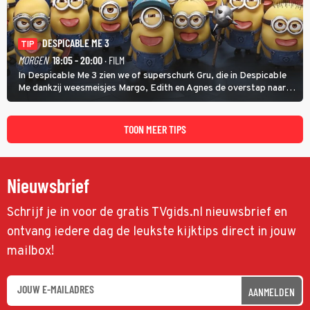
DESPICABLE ME 3
TIP
MORGEN
18:05 - 20:00
· FILM
In Despicable Me 3 zien we of superschurk Gru, die in Despicable
Me dankzij weesmeisjes Margo, Edith en Agnes de overstap naar
het rechte pad maakte, ook op dat pad weet te blijven.
TOON MEER TIPS
Nieuwsbrief
Schrijf je in voor de gratis TVgids.nl nieuwsbrief en
ontvang iedere dag de leukste kijktips direct in jouw
mailbox!
AANMELDEN