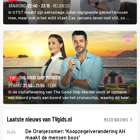
VANAVOND
22:40 - 23:15
· RELIGIEUS
In GTST maakt zijn personage Julian ingrijpende gebeurtenissen
mee, maar ook in het echt staat Cas Jansens leven niet stil, zo
vertelt hij in Adieu! Volgende Kaart.
THE GOOD SHIP MURDER
TIP
STRAKS
21:00 - 21:55
· SERIE
In de slotaflevering van The Good Ship Murder vindt er opnieuw
een moord plaats aan boord van het cruiseschip, waarbij dit keer
een bemanningslid het slachtoffer is en kapitein Marlowe de dader
lijkt te zijn.
Laatste nieuws van TVgids.nl
MEER NIEUWS
14:04
De Oranjezomer: 'Koopzegelverandering AH
maakt de mensen boos'