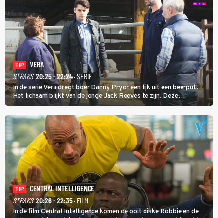
VERA
TIP
STRAKS
20:25 - 22:24
· SERIE
In de serie Vera dregt boer Danny Pryor een lijk uit een beerput.
Het lichaam blijkt van de jonge Jack Reeves te zijn. Deze
homoseksuele woonwagenbewoner had gebroken met zijn familie
en verliet het kamp met slaande ruzie.
CENTRAL INTELLIGENCE
TIP
STRAKS
20:26 - 22:35
· FILM
In de film Central Intelligence komen de ooit dikke Robbie en de