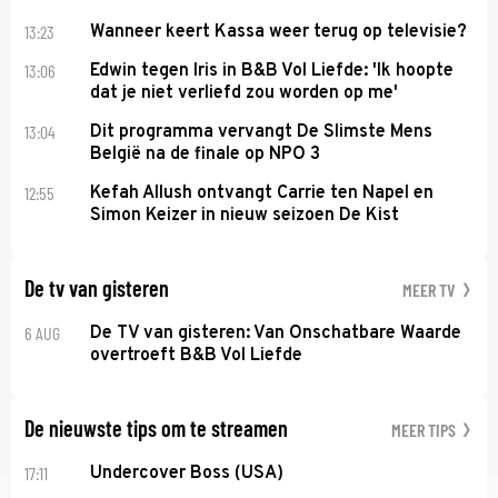
13:23
Wanneer keert Kassa weer terug op televisie?
13:06
Edwin tegen Iris in B&B Vol Liefde: 'Ik hoopte
dat je niet verliefd zou worden op me'
13:04
Dit programma vervangt De Slimste Mens
België na de finale op NPO 3
12:55
Kefah Allush ontvangt Carrie ten Napel en
Simon Keizer in nieuw seizoen De Kist
De tv van gisteren
MEER TV
6 AUG
De TV van gisteren: Van Onschatbare Waarde
overtroeft B&B Vol Liefde
De nieuwste tips om te streamen
MEER TIPS
17:11
Undercover Boss (USA)