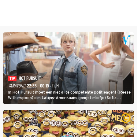
HOT PURSUIT
TIP
VANAVOND
22:35 - 00:19
· FILM
In Hot Pursuit moet een niet al te competente politieagent (Reese
Witherspoon) een Latijns-Amerikaans gangsterliefje (Sofía
Vergara) beschermen tegen corrupte agenten en moordlustige
maffiatypes.