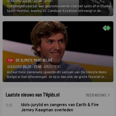
VANAVOND
22:25 - 23:00
· SPORT
Traditiegetrouw bijt een gepromoveerde club het spits af in Studio
Sport Voetbal, waarbij SC Cambuur Excelsior ontvangt in de
eerste wedstrijd van het nieuwe Eredivisieseizoen. De nieuwe
oefenmeester is Johan Plat en hij wil aanvallend voetballen.
DE SLIMSTE MENS BELGIË
TIP
VANAVOND
20:20 - 21:40
· AMUSEMENT
Acteur Felix Heremans speelde dit seizoen van De Slimste Mens
België al tien afleveringen en hij is dan ook de grote favoriet in
deze seizoensfinale. En er is Nederlandse inbreng, want komiek
Soundos El Ahmadi neemt plaats aan de jurytafel.
Laatste nieuws van TVgids.nl
MEER NIEUWS
17:25
Idols-jurylid en zangeres van Earth & Fire
Jerney Kaagman overleden