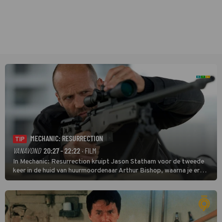
MECHANIC: RESURRECTION
TIP
VANAVOND
20:27 - 22:22
· FILM
In Mechanic: Resurrection kruipt Jason Statham voor de tweede
keer in de huid van huurmoordenaar Arthur Bishop, waarna je er
donder op kunt zeggen dat er van Bishops geplande pensioen niet
veel terechtkomt.