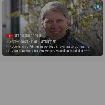
NEDERLAND OP FILM
TIP
VANAVOND
20:25 - 21:05
· INFORMATIEF
In Nederland op Film gaan we deze aflevering terug naar het
zelfvoorzienende dorp van weleer, waarbij presentator Wim
Daniëls de kijkers meeneemt op reis door de tijd aan de hand van
unieke amateurbeelden uit verschillende decennia. (HH)