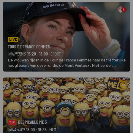
LIVE
TOUR DE FRANCE FEMMES
VANMIDDAG
15:20 - 18:00
· SPORT
De vrouwen rijden in de Tour de France Femmes naar het letterlijke
hoogtepunt van deze ronde: de Mont Ventoux. Niet eerder
finishten de vrouwen voor deze koers op deze kale col uit de
buitencategorie. De aanloop naar de slotklim is vlak.
DESPICABLE ME 3
TIP
VANAVOND
18:00 - 19:36
· FILM