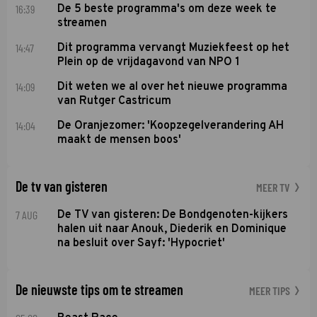
16:39
De 5 beste programma's om deze week te
streamen
14:47
Dit programma vervangt Muziekfeest op het
Plein op de vrijdagavond van NPO 1
14:09
Dit weten we al over het nieuwe programma
van Rutger Castricum
14:04
De Oranjezomer: 'Koopzegelverandering AH
maakt de mensen boos'
De tv van gisteren
MEER TV
7 AUG
De TV van gisteren: De Bondgenoten-kijkers
halen uit naar Anouk, Diederik en Dominique
na besluit over Sayf: 'Hypocriet'
De nieuwste tips om te streamen
MEER TIPS