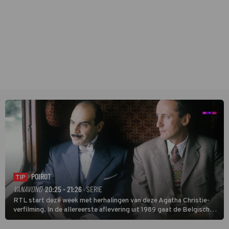
POIROT
TIP
VANAVOND
20:25 - 21:26
· SERIE
RTL start deze week met herhalingen van deze Agatha Christie-
verfilming. In de allereerste aflevering uit 1989 gaat de Belgische
speurder op zoek naar een vermiste kok. Poirot raakt al snel
verwikkeld in een moordzaak. (HH)