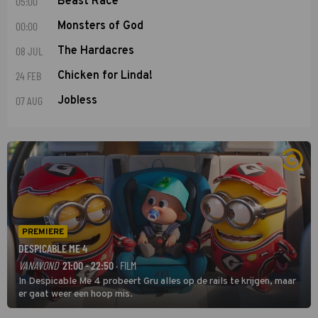
05:00
Beast Race
00:00
Monsters of God
08 JUL
The Hardacres
24 FEB
Chicken for Linda!
07 AUG
Jobless
PREMIERE
DESPICABLE ME 4
VANAVOND
21:00 - 22:50
· FILM
In Despicable Me 4 probeert Gru alles op de rails te krijgen, maar
er gaat weer een hoop mis.