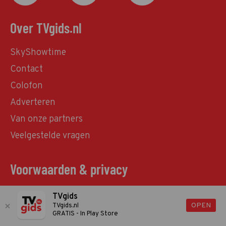
Over TVgids.nl
SkyShowtime
Contact
Colofon
Adverteren
Van onze partners
Veelgestelde vragen
Voorwaarden & privacy
Algemene voorwaarden
TVgids
OPEN
TVgids.nl
Privacy statement
GRATIS - In Play Store