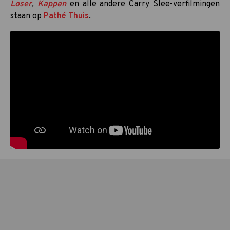
Loser
,
Kappen
en alle andere Carry Slee-verfilmingen
staan op
Pathé Thuis
.