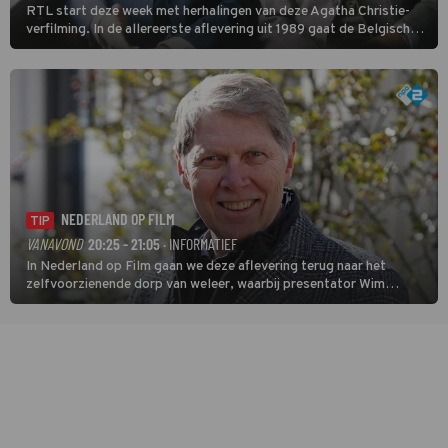
RTL start deze week met herhalingen van deze Agatha Christie-
verfilming. In de allereerste aflevering uit 1989 gaat de Belgische
speurder op zoek naar een vermiste kok. Poirot raakt al snel
verwikkeld in een moordzaak. (HH)
NEDERLAND OP FILM
TIP
VANAVOND
20:25 - 21:05
· INFORMATIEF
In Nederland op Film gaan we deze aflevering terug naar het
zelfvoorzienende dorp van weleer, waarbij presentator Wim
Daniëls de kijkers meeneemt op reis door de tijd aan de hand van
unieke amateurbeelden uit verschillende decennia. (HH)