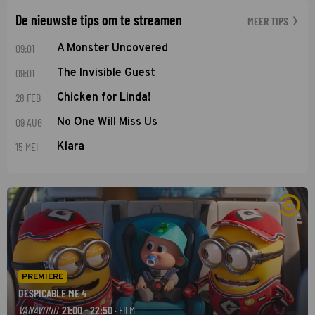
De nieuwste tips om te streamen
MEER TIPS
09:01
A Monster Uncovered
09:01
The Invisible Guest
28 FEB
Chicken for Linda!
09 AUG
No One Will Miss Us
15 MEI
Klara
PREMIERE
DESPICABLE ME 4
VANAVOND
21:00 - 22:50
· FILM