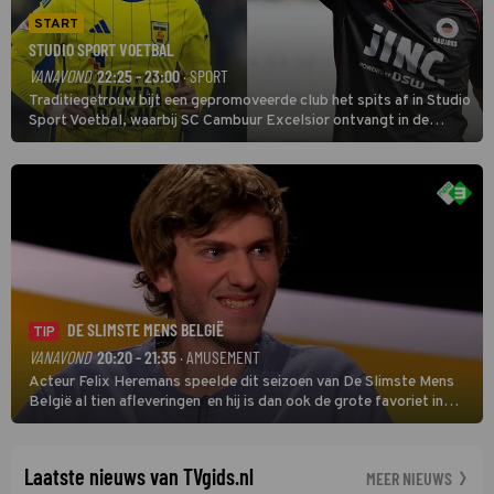
START
STUDIO SPORT VOETBAL
VANAVOND
22:25 - 23:00
· SPORT
Traditiegetrouw bijt een gepromoveerde club het spits af in Studio
Sport Voetbal, waarbij SC Cambuur Excelsior ontvangt in de
eerste wedstrijd van het nieuwe Eredivisieseizoen. De nieuwe
oefenmeester is Johan Plat en hij wil aanvallend voetballen.
DE SLIMSTE MENS BELGIË
TIP
VANAVOND
20:20 - 21:35
· AMUSEMENT
Acteur Felix Heremans speelde dit seizoen van De Slimste Mens
België al tien afleveringen en hij is dan ook de grote favoriet in
deze seizoensfinale. En er is Nederlandse inbreng, want komiek
Soundos El Ahmadi neemt plaats aan de jurytafel.
Laatste nieuws van TVgids.nl
MEER NIEUWS