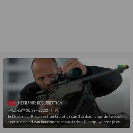
MECHANIC: RESURRECTION
TIP
VANAVOND
20:27 - 22:22
· FILM
In Mechanic: Resurrection kruipt Jason Statham voor de tweede
keer in de huid van huurmoordenaar Arthur Bishop, waarna je er
donder op kunt zeggen dat er van Bishops geplande pensioen niet
veel terechtkomt.