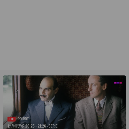
POIROT
TIP
VANAVOND
20:25 - 21:26
· SERIE