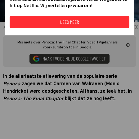
hit op Netflix. Wij vertellen je waarom!
LEES MEER
Monic Hendrickx en overige castleden Penoza: The Final Chapte
Mis niets over Penoza: The Final Chapter. Voeg TVgids.nl als
voorkeursbron toe in Google.
MAAK TVGIDS.NL JE GOOGLE-FAVORIET
In de allerlaatste aflevering van de populaire serie
Penoza
zagen we dat Carmen van Walraven (Monic
Hendrickx) werd doodgeschoten. Althans, zo leek het. In
Penoza: The Final Chapter
blijkt dat ze nog leeft.