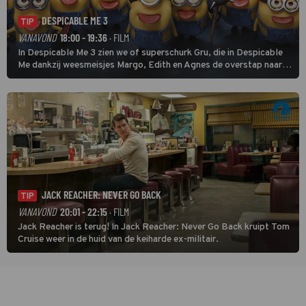
DESPICABLE ME 3
TIP
VANAVOND
18:00 - 19:36
· FILM
In Despicable Me 3 zien we of superschurk Gru, die in Despicable
Me dankzij weesmeisjes Margo, Edith en Agnes de overstap naar
het rechte pad maakte, ook op dat pad weet te blijven.
JACK REACHER: NEVER GO BACK
TIP
VANAVOND
20:01 - 22:15
· FILM
Jack Reacher is terug! In Jack Reacher: Never Go Back kruipt Tom
Cruise weer in de huid van de keiharde ex-militair.