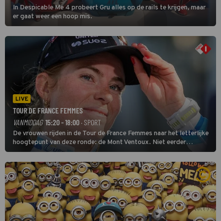
In Despicable Me 4 probeert Gru alles op de rails te krijgen, maar
er gaat weer een hoop mis.
LIVE
TOUR DE FRANCE FEMMES
VANMIDDAG
15:20 - 18:00
· SPORT
De vrouwen rijden in de Tour de France Femmes naar het letterlijke
hoogtepunt van deze ronde: de Mont Ventoux. Niet eerder
finishten de vrouwen voor deze koers op deze kale col uit de
buitencategorie. De aanloop naar de slotklim is vlak.