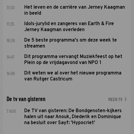
17:30
Het leven en de carrière van Jerney Kaagman
in beeld
17:25
Idols-jurylid en zangeres van Earth & Fire
Jerney Kaagman overleden
16:39
De 5 beste programma's om deze week te
streamen
14:47
Dit programma vervangt Muziekfeest op het
Plein op de vrijdagavond van NPO 1
14:09
Dit weten we al over het nieuwe programma
van Rutger Castricum
De tv van gisteren
MEER TV
7 AUG
De TV van gisteren: De Bondgenoten-kijkers
halen uit naar Anouk, Diederik en Dominique
na besluit over Sayf: 'Hypocriet'