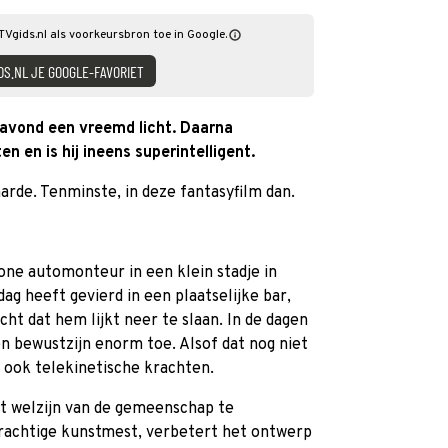
Vgids.nl als voorkeursbron toe in Google.
DS.NL JE GOOGLE-FAVORIET
avond een vreemd licht. Daarna
en en is hij ineens superintelligent.
arde. Tenminste, in deze fantasyfilm dan.
one automonteur in een klein stadje in
rdag heeft gevierd in een plaatselijke bar,
icht dat hem lijkt neer te slaan. In de dagen
en bewustzijn enorm toe. Alsof dat nog niet
j ook telekinetische krachten.
et welzijn van de gemeenschap te
krachtige kunstmest, verbetert het ontwerp