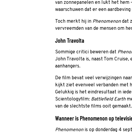
van zonnepanelen en lukt het hem –
waarschuwen dat er een aardbeving 
Toch merkt hij in
Phenomenon
dat 
vervreemden van de mensen om he
John Travolta
Sommige critici beweren dat
Phen
John Travolta is, naast Tom Cruise,
aanhangers.
De film bevat veel verwijzingen naa
kijkt ziet evenveel verbanden met h
Gelukkig is het eindresultaat in ied
Scientologyfilm:
Battlefield Earth
me
van de slechtste films ooit gemaakt.
Wanneer is Phenomenon op televisie
Phenomenon
is op donderdag 4 sep