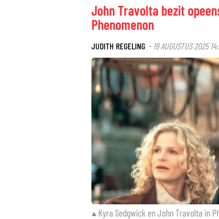
John Travolta bezit opeen
Phenomenon
JUDITH REGELING
19 AUGUSTUS 2025 14:
·
Kyra Sedgwick en John Travolta in 