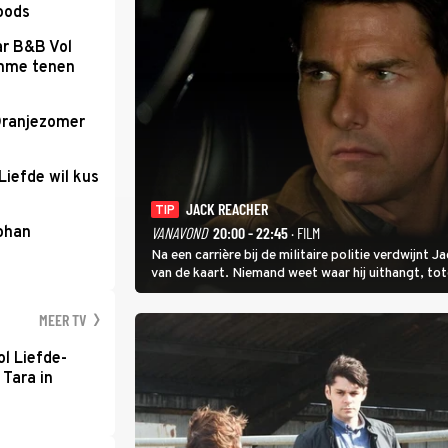
loods
ar B&B Vol
romme tenen
Oranjezomer
Liefde wil kus
JACK REACHER
TIP
Johan
VANAVOND
20:00 - 22:45
· FILM
Na een carrière bij de militaire politie verdwijnt
van de kaart. Niemand weet waar hij uithangt, t
hem vraagt.
MEER TV
l Liefde-
 Tara in