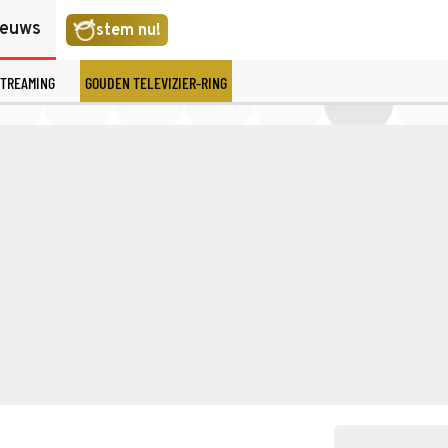
ieuws
stem nu!
TREAMING
GOUDEN TELEVIZIER-RING