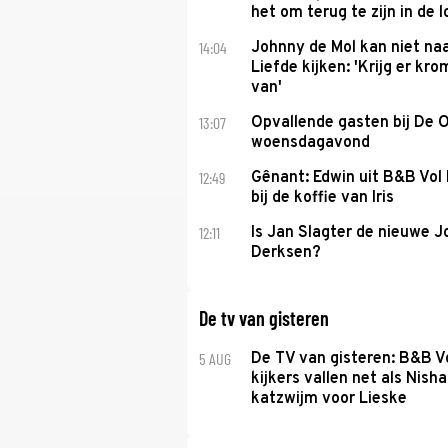
het om terug te zijn in de 
14:04
Johnny de Mol kan niet na
Liefde kijken: 'Krijg er k
van'
13:07
Opvallende gasten bij De 
woensdagavond
12:49
Gênant: Edwin uit B&B Vol 
bij de koffie van Iris
12:11
Is Jan Slagter de nieuwe 
Derksen?
De tv van gisteren
5 AUG
De TV van gisteren: B&B Vo
kijkers vallen net als Nisha
katzwijm voor Lieske