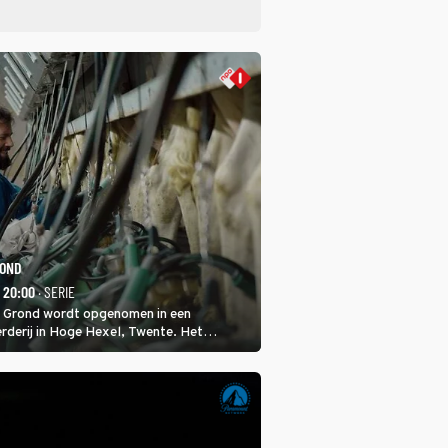
ROND
- 20:00
· SERIE
 Grond wordt opgenomen in een
rderij in Hoge Hexel, Twente. Het
met 160 koeien moest sluiten, omdat het
tura 2000-gebied ligt. In de serie heerst er
veeziekte.