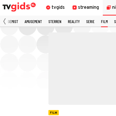
tvgids
streaming
n
N
GEMIST
AMUSEMENT
STERREN
REALITY
SERIE
FILM
S
FILM