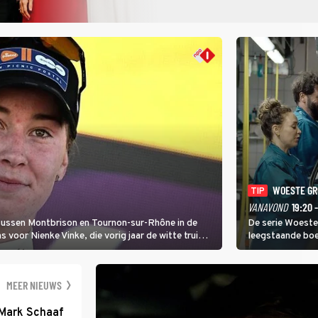
WOESTE G
TIP
VANAVOND
19:20 
 tussen Montbrison en Tournon-sur-Rhône in de
De serie Woeste
voor Nienke Vinke, die vorig jaar de witte trui
leegstaande boe
melkveebedrijf 
dicht bij een Na
een gevaarlijke 
MEER NIEUWS
 Mark Schaaf