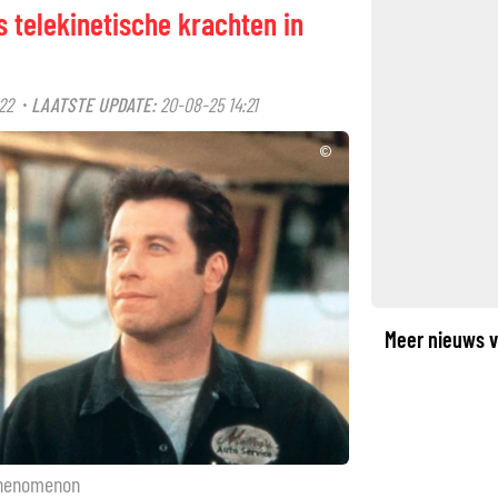
s telekinetische krachten in
22
LAATSTE UPDATE:
20-08-25 14:21
·
©
Meer nieuws v
Phenomenon