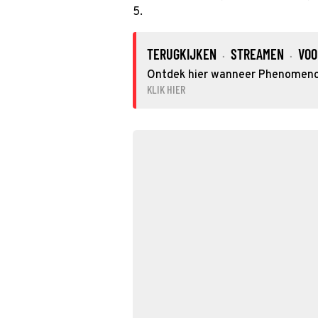
5.
TERUGKIJKEN
STREAMEN
VOO
·
·
Ontdek hier wanneer Phenomenon 
KLIK HIER