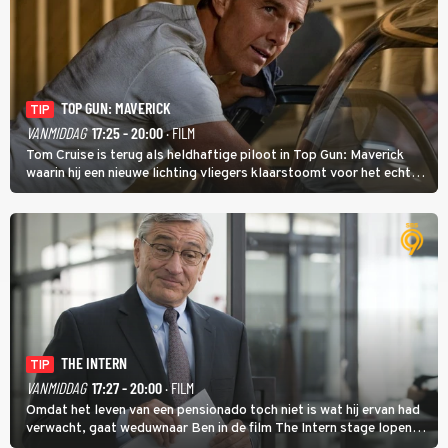
TOP GUN: MAVERICK
TIP
VANMIDDAG
17:25 - 20:00
· FILM
Tom Cruise is terug als heldhaftige piloot in Top Gun: Maverick
waarin hij een nieuwe lichting vliegers klaarstoomt voor het echte
werk.
THE INTERN
TIP
VANMIDDAG
17:27 - 20:00
· FILM
Omdat het leven van een pensionado toch niet is wat hij ervan had
verwacht, gaat weduwnaar Ben in de film The Intern stage lopen
bij de hippe webwinkel van Jules, wat een gouden zet blijkt te zijn.