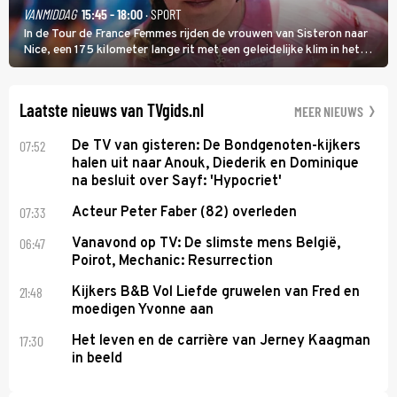
VANMIDDAG
15:45 - 18:00
· SPORT
In de Tour de France Femmes rijden de vrouwen van Sisteron naar
Nice, een 175 kilometer lange rit met een geleidelijke klim in het
midden. Dat is mogelijk niet de zwaarste hindernis, dat is de
temperatuur. Het kan in Nice namelijk bloedheet worden.
Laatste nieuws van TVgids.nl
MEER NIEUWS
07:52
De TV van gisteren: De Bondgenoten-kijkers
halen uit naar Anouk, Diederik en Dominique
na besluit over Sayf: 'Hypocriet'
07:33
Acteur Peter Faber (82) overleden
06:47
Vanavond op TV: De slimste mens België,
Poirot, Mechanic: Resurrection
21:48
Kijkers B&B Vol Liefde gruwelen van Fred en
moedigen Yvonne aan
17:30
Het leven en de carrière van Jerney Kaagman
in beeld