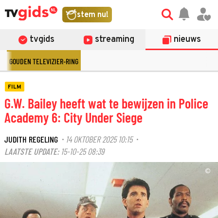
stem nu!
tvgids
streaming
nieuws
GOUDEN TELEVIZIER-RING
FILM
G.W. Bailey heeft wat te bewijzen in Police
Academy 6: City Under Siege
JUDITH REGELING
14 OKTOBER 2025 10:15
·
·
LAATSTE UPDATE:
15-10-25 08:39
©