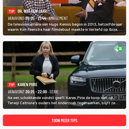
OH, WAT EEN JAAR!
TIP
VANAVOND
20:05 - 21:44
· AMUSEMENT
De televisiecarrière van Hugo Kennis begon in 2013, hetzelfde jaar
waarin Kim Feenstra haar filmdebuut maakte in Verliefd op Ibiza. In
Oh, Wat een Jaar! wordt duidelijk wat ze nog meer weten van het
jaar waarin ze allebei eindtwintigers waren.
KAREN PIRIE
TIP
VANAVOND
20:25 - 22:00
· SERIE
Na een schokkende vondst geeft Karen Pirie de hoop niet op.
Terwijl Catriona's ouders het onderzoek tegenwerken, blijft ze
speuren naar Adam. In deze slotaflevering van Karen Pirie leidt het
spoor via Frankrijk en Italië naar Malta.
TOON MEER TIPS