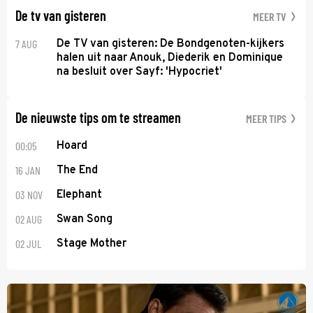
De tv van gisteren
MEER TV
7 AUG
De TV van gisteren: De Bondgenoten-kijkers
halen uit naar Anouk, Diederik en Dominique
na besluit over Sayf: 'Hypocriet'
De nieuwste tips om te streamen
MEER TIPS
00:05
Hoard
16 JAN
The End
03 NOV
Elephant
02 AUG
Swan Song
02 JUL
Stage Mother