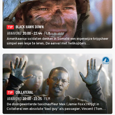
BLACK HAWK DOWN
TIP
VANAVOND
20:00 - 22:44
· FILM
Amerikaanse soldaten denken in Somalië een eigenwijze krijgsheer
simpel een lesje te leren. De aanval met helikopters
verloopt in Black Hawk down dramatisch.
COLLATERAL
TIP
VANAVOND
20:00 - 22:25
· FILM
De doorgewinterde taxichauffeur Max (Jamie Foxx) krijgt in
Collateral een absolute ‘bad guy’ als passagier. Vincent (Tom
Cruise) heeft hem nodig om hem de stad door te loodsen om een