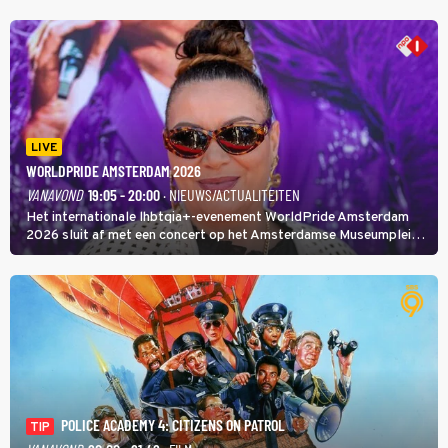
LIVE
WORLDPRIDE AMSTERDAM 2026
VANAVOND
19:05 - 20:00
· NIEUWS/ACTUALITEITEN
Het internationale lhbtqia+-evenement WorldPride Amsterdam
2026 sluit af met een concert op het Amsterdamse Museumplein.
Anita Doth is een van de optredende artiesten. In de jaren 90
veroverde ze de wereld als zangeres van 2Unlimited.
POLICE ACADEMY 4: CITIZENS ON PATROL
TIP